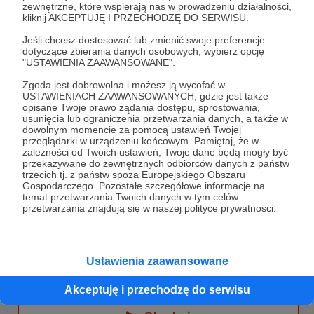
chciałbym dobrzeć do możliwie jak największej
zewnętrzne, które wspierają nas w prowadzeniu działalności,
ilości słuchaczy.
kliknij AKCEPTUJĘ I PRZECHODZĘ DO SERWISU.
Jeśli chcesz dostosować lub zmienić swoje preferencje
Może to, co opowiem, pomoże Tobie uniknąć
dotyczące zbierania danych osobowych, wybierz opcję
konieczności przeżywania podobnych trudności.
"USTAWIENIA ZAAWANSOWANE".
"Nemezis" to nie tylko opowieści o
Rozwiń opis
Zgoda jest dobrowolna i możesz ją wycofać w
sprawiedliwości i przeznaczeniu, to także refleksje
USTAWIENIACH ZAAWANSOWANYCH, gdzie jest także
nad etyką oraz sposobem patrzenia na kwestie
opisane Twoje prawo żądania dostępu, sprostowania,
kary i jej skutków.
usunięcia lub ograniczenia przetwarzania danych, a także w
dowolnym momencie za pomocą ustawień Twojej
Słuchaj w Patronite Audio!
przeglądarki w urządzeniu końcowym. Pamiętaj, że w
zależności od Twoich ustawień, Twoje dane będą mogły być
przekazywane do zewnętrznych odbiorców danych z państw
trzecich tj. z państw spoza Europejskiego Obszaru
Słuchaj
Mister Nemezis
w aplikacji Patronite
Gospodarczego. Pozostałe szczegółowe informacje na
Audio.
temat przetwarzania Twoich danych w tym celów
Pobierz aplikację na swój telefon lub słuchaj w
przetwarzania znajdują się w naszej polityce prywatności.
przeglądarce.
Ustawienia zaawansowane
Akceptuję i przechodzę do serwisu