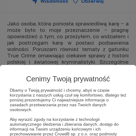
Wiadomość
Obserwuj
Jako osoba, która poniosła sprawiedliwą karę – a
może było to moje przeznaczenie – pragnę
opowiedzieć o tym, co przeżyłem, co widziałem i
jak postrzegam karę w postaci pozbawienia
wolności. Poruszam również tematy z gatunku
True Crime omawiając ciekawe sprawy z historii
polskiej i światowej kryminalistyki. Szczególnie
takie, gdzie sprawcy byli przekonani, że dokonują
zbrodni doskonałej ale popełnili błędy, które
Cenimy Twoją prywatność
zaprowadziły ich przed wymiar sprawiedliwości.
Dbamy o Twoją prywatność i chcemy, abyś w czasie
W moim podcaście nie mogę ominąć kontekstu
korzystania z naszych usług czuł się komfortowo, dlatego też
uzależnienia i utraty kontroli nad własnym życiem
poniżej prezentujemy Ci najważniejsze informacje o
przez substancje, które przejmują władzę nad
zasadach przetwarzania przez nas Twoich danych
osobowych.
ludźmi. Jeżeli chociaż jedna osoba słuchając
tego co mam do powiedzenia naprawi swoje życie
Aby wyrazić zgody na korzystanie z technologii
i w odpowiednim momencie "Powie sobie DOŚĆ"
automatycznego śledzenia i zbierania danych, dostęp do
informacji na Twoim urządzeniu końcowym i ich
będzie to dla mnie duża satysfakcja - dlatego
przechowywanie przez Crowd8 sp. z o.o. oraz podmioty