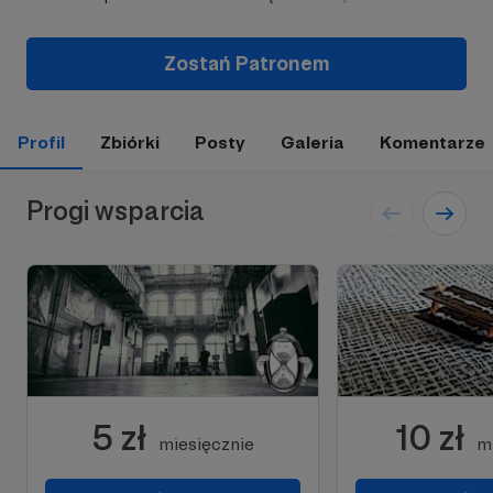
Zostań Patronem
Profil
Zbiórki
Posty
Galeria
Komentarze
Progi wsparcia
5 zł
10 zł
miesięcznie
m