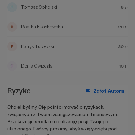
Tomasz Sokólski
5 zł
Beatka Kucykowska
20 zł
Patryk Turowski
20 zł
Denis Gwizdala
10 zł
Ryzyko
Zgłoś Autora
Chcielibyśmy Cię poinformować o ryzykach,
związanych z Twoim zaangażowaniem finansowym.
Przekazując środki na realizację pasji Twojego
ulubionego Twórcy prosimy, abyś wziął/wzięła pod