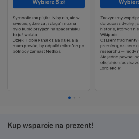
Wybierz 5 zł
Wybierz
Symboliczna piątka. Niby nic, ale w
Zaczynamy współpr
świecie, gdzie za „szluga” można
dorzucasz dychę, j
było kupić przyjaźń na spacerniaku —
historie, których ni
to już waluta.
Wikipedii.
Dzięki Tobie kanał działa dalej, a ja
Czasem fragmenty 
mam powód, by odpalić mikrofon po
premierą, czasem no
północy zamiast Netflixa.
researchu — nigdy 
Ale jedno pewne: od 
oficjalnie siedzisz
„projekcie”.
Kup wsparcie na prezent!