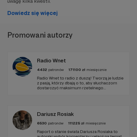
uwagę kilka kwestii.
Dowiedz się więcej
Promowani autorzy
Radio Wnet
4432
patronów
171100
zł
miesięcznie
Radio Wnet to radio z duszą! Tworzą je ludzie
z pasją, którzy dbają o to, aby słuchaczom
dostarczyć maksimum rzetelnego
dziennikarstwa. A mogą to robić, ponieważ
Radio Wnet jest w pełni niezależne i… wolne!
Zachowanie tej właśnie wolności zależy dziś
od Twojego wsparcia!
Dariusz Rosiak
6530
patronów
111225
zł
miesięcznie
Raport o stanie świata Dariusza Rosiaka to
autorski wybór komentarzy i relacji na temat