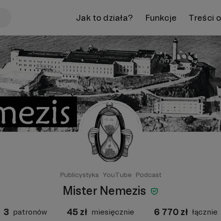
Jak to działa?
Funkcje
Treści 
Publicystyka
YouTube
Podcast
Mister Nemezis
3
45
zł
6 770
zł
patronów
miesięcznie
łącznie