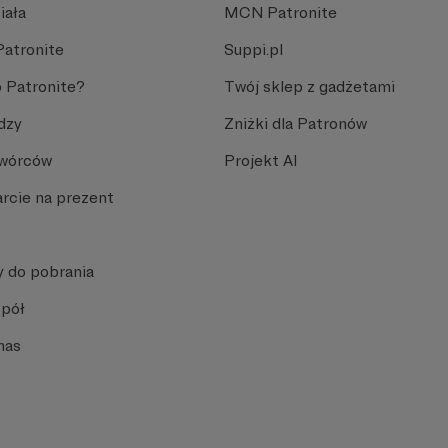
iała
MCN Patronite
Patronite
Suppi.pl
 Patronite?
Twój sklep z gadżetami
dzy
Zniżki dla Patronów
Twórców
Projekt AI
rcie na prezent
y do pobrania
spół
nas