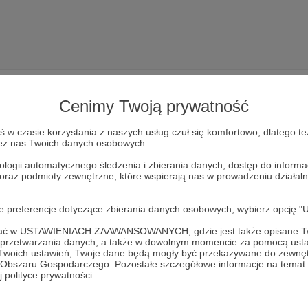
Cenimy Twoją prywatność
w czasie korzystania z naszych usług czuł się komfortowo, dlatego te
zez nas Twoich danych osobowych.
Dołącz do grona Patronów!
ologii automatycznego śledzenia i zbierania danych, dostęp do inform
 oraz podmioty zewnętrzne, które wspierają nas w prowadzeniu dział
Wesprzyj działalność Autora
Mister Nemezis
już teraz!
oje preferencje dotyczące zbierania danych osobowych, wybierz op
Zostań Patronem
ofać w USTAWIENIACH ZAAWANSOWANYCH, gdzie jest także opisane Tw
a przetwarzania danych, a także w dowolnym momencie za pomocą usta
 Twoich ustawień, Twoje dane będą mogły być przekazywane do zewnę
go Obszaru Gospodarczego. Pozostałe szczegółowe informacje na temat
 polityce prywatności.