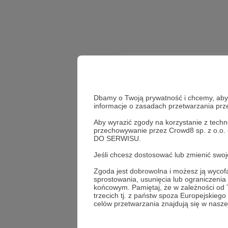
Dbamy o Twoją prywatność i chcemy, abyś 
informacje o zasadach przetwarzania pr
Aby wyrazić zgody na korzystanie z techn
przechowywanie przez Crowd8 sp. z o.o.
DO SERWISU.
Jeśli chcesz dostosować lub zmienić sw
Zgoda jest dobrowolna i możesz ją wyc
sprostowania, usunięcia lub ograniczeni
końcowym. Pamiętaj, że w zależności od
trzecich tj. z państw spoza Europejskie
celów przetwarzania znajdują się w naszej