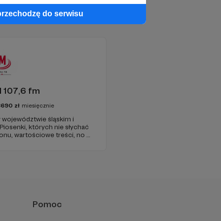
przechodzę do serwisu
 107,6 fm
3690
zł
miesięcznie
 województwie śląskim i
 Piosenki, których nie słychać
onu, wartościowe treści, no i
najdziecie u nas. Jesteście z
 zachęcamy - zostańcie
Pomoc