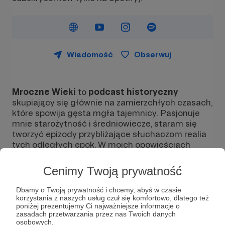
Wiadomość
Obserwuj
Mroczne Wieki
to
podcast historyczny
skupiający się głównie na zamierzchłych czasach,
które spowija gęsta mgła tajemnicy. Pasjonuje
mnie starożytność i średniowiecze, staram się
tworzyć epizody przybliżające słuchaczom realia
tych odległych epok. W moich opowieściach
niejednokrotnie staram się wyłuskać ziarno
prawdy z dawnych mitów, legend czy baśni. Skąd
Cenimy Twoją prywatność
wziął się kreteński labirynt? Kim byli Awarowie?
Ruś założyli Słowianie czy Skandynawowie? Czy
Dbamy o Twoją prywatność i chcemy, abyś w czasie
Gajusz Kaligula naprawdę był szalony czy może
korzystania z naszych usług czuł się komfortowo, dlatego też
poniżej prezentujemy Ci najważniejsze informacje o
po prostu czasami miewał gorsze dni?
zasadach przetwarzania przez nas Twoich danych
osobowych.