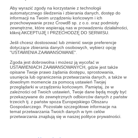
Aby wyrazić zgody na korzystanie z technologii
automatycznego śledzenia i zbierania danych, dostęp do
informacji na Twoim urządzeniu końcowym i ich
przechowywanie przez Crowd8 sp. z o.o. oraz podmioty
zewnętrzne, które wspierają nas w prowadzeniu działalności,
kliknij AKCEPTUJĘ I PRZECHODZĘ DO SERWISU.
Jeśli chcesz dostosować lub zmienić swoje preferencje
dotyczące zbierania danych osobowych, wybierz opcję
"USTAWIENIA ZAAWANSOWANE".
Zgoda jest dobrowolna i możesz ją wycofać w
USTAWIENIACH ZAAWANSOWANYCH, gdzie jest także
Rozwiń opis
opisane Twoje prawo żądania dostępu, sprostowania,
usunięcia lub ograniczenia przetwarzania danych, a także w
dowolnym momencie za pomocą ustawień Twojej
przeglądarki w urządzeniu końcowym. Pamiętaj, że w
zależności od Twoich ustawień, Twoje dane będą mogły być
Słuchaj w Patronite Audio!
przekazywane do zewnętrznych odbiorców danych z państw
trzecich tj. z państw spoza Europejskiego Obszaru
Gospodarczego. Pozostałe szczegółowe informacje na
Sierpień 2025, Mury Teodozjusza mają się dobrze,
Słuchaj
Mroczne Wieki | Michał Kuźniar
w aplikacji
temat przetwarzania Twoich danych w tym celów
przetwarzania znajdują się w naszej polityce prywatności.
plotki o upadku Konstantynopola uważam za
Patronite Audio.
niepotwierdzone fake newsy.
Pobierz aplikację na swój telefon lub słuchaj w
przeglądarce.