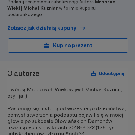
Podaruj znajomemu subskrypcję Autora
Mroczne
➡ Dziękuję Ci za 
Wieki | Michał Kuźniar
w formie kuponu
➡ Chętnie wysłuch
podarunkowego.
opinii odnośnie ka
potencjalnych t
Zobacz jak działają kupony
❌ Jeżeli nie chcesz
pojawiał się w podz
Kup na prezent
zaznacz opcję "an
ustawieniach Patron
O autorze
Udostępnij
Twórcą Mrocznych Wieków jest Michał Kuźniar,
czyli ja :)
Pasjonuję się historią od wczesnego dzieciństwa,
pomysł stworzenia podcastu pojawił się w mojej
głowie po sukcesie Słowiańskich Demonów,
ukazujących się w latach 2019-2022 (126 tys.
subskrybentów tylko na Spotify).