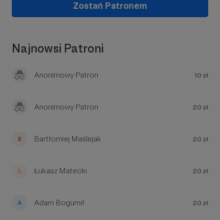
Zostań Patronem
Najnowsi Patroni
Anonimowy Patron
10 zł
Anonimowy Patron
20 zł
W tym miejscu powinna być zewnętrzna
treść
Aby zobaczyć treść musisz zmienić ustawienia
Bartłomiej Maślejak
20 zł
polityki prywatności
Łukasz Matecki
20 zł
Adam Bogumił
20 zł