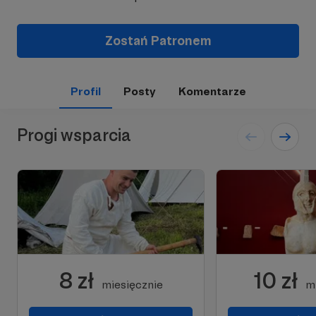
Zostań Patronem
Profil
Posty
Komentarze
Progi wsparcia
8 zł
10 zł
miesięcznie
m