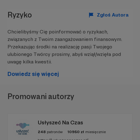
Ryzyko
Zgłoś Autora
Chcielibyśmy Cię poinformować o ryzykach,
związanych z Twoim zaangażowaniem finansowym.
Przekazując środki na realizację pasji Twojego
Mroczne Wieki
nie są
kolejnym podcastem
ulubionego Twórcy prosimy, abyś wziął/wzięła pod
opartym na recytowaniu przerzuconej przez
uwagę kilka kwestii.
translator anglojęzycznej Wikipedii czy
kopiowaniu odpowiedzi z ChatGPT nastawionym
Dowiedz się więcej
na comiesięczne wsparcie od nieświadomych
słuchaczy przekonanych, że mają do czynienia z
rzetelną pracą popularnonaukową. Podcastów o
historii jest w Polsce coraz więcej, pojawiają się
Promowani autorzy
bardzo wartościowe tytuły, ciągle jednak jest
sporo produkcji tworzonych niemal wyłącznie z
mało wiarygodnych źródeł bądź zwyczajnie
stronniczych.
Usłyszeć Na Czas
Od 2025 roku kanał i podcast są moim
248
patronów
10950
zł
miesięcznie
głównym
źródłem utrzymania i pełnoetatową pracą