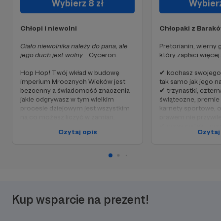
Wybierz 8 zł
Wybierz
Chłopi i niewolni
Chłopaki z Barak
Ciało niewolnika należy do pana, ale
Pretorianin, wierny 
jego duch jest wolny
- Cyceron.
który zapłaci więcej:
Hop Hop! Twój wkład w budowę
✔ kochasz swojego 
imperium Mrocznych Wieków jest
tak samo jak jego n
bezcenny a świadomość znaczenia
✔ trzynastki, cztern
jakie odgrywasz w tym wielkim
świąteczne, premie
procesie dziejowym jest wszystkim
karnety sportowe, 
na co możesz liczyć w zamian.
prawem nie przywil
✔ nowy piątek - now
Czytaj opis
Czytaj
Oczywiście serdecznie
dziękuję Ci
✔ może nie potrafi
za wsparcie 🙂
wysłowić się po łacin
cesarz nie rozmawia
✔ czas odmierzasz
pałacowymi, gdybyś
robiłbyś je codzienn
Kup wsparcie na prezent!
Dziękuję za wsparci
Z pewnością pozwol
dalszy rozwój kanału