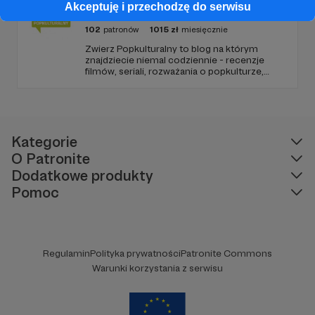
Akceptuję i przechodzę do serwisu
Zwierz popkulturalny
102
patronów
1015
zł
miesięcznie
Zwierz Popkulturalny to blog na którym
znajdziecie niemal codziennie - recenzje
filmów, seriali, rozważania o popkulturze,
biografie aktorów i wiele innych kulturalnych
treści. Blog został założony w 2009 roku i od
tego czasu tworzę wokół niego społeczność
ludzi, którzy lubią kulturę.
Kategorie
O Patronite
Dodatkowe produkty
Pomoc
Regulamin
Polityka prywatności
Patronite Commons
Warunki korzystania z serwisu