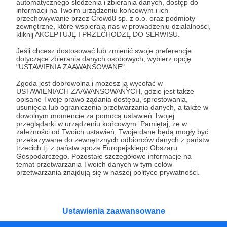
automatycznego śledzenia i zbierania danych, dostęp do
Wesprzyj działalność Autora
Na Tropie Tajemnic
informacji na Twoim urządzeniu końcowym i ich
Olechowa
już teraz!
przechowywanie przez Crowd8 sp. z o.o. oraz podmioty
zewnętrzne, które wspierają nas w prowadzeniu działalności,
kliknij AKCEPTUJĘ I PRZECHODZĘ DO SERWISU.
Zostań Patronem
Jeśli chcesz dostosować lub zmienić swoje preferencje
dotyczące zbierania danych osobowych, wybierz opcję
"USTAWIENIA ZAAWANSOWANE".
Zgoda jest dobrowolna i możesz ją wycofać w
USTAWIENIACH ZAAWANSOWANYCH, gdzie jest także
Promowani autorzy
opisane Twoje prawo żądania dostępu, sprostowania,
usunięcia lub ograniczenia przetwarzania danych, a także w
dowolnym momencie za pomocą ustawień Twojej
przeglądarki w urządzeniu końcowym. Pamiętaj, że w
zależności od Twoich ustawień, Twoje dane będą mogły być
przekazywane do zewnętrznych odbiorców danych z państw
Paryżewo
trzecich tj. z państw spoza Europejskiego Obszaru
Gospodarczego. Pozostałe szczegółowe informacje na
129
patronów
4120
zł
miesięcznie
temat przetwarzania Twoich danych w tym celów
przetwarzania znajdują się w naszej polityce prywatności.
PARYŻEWO to jednoosobowy projekt
prowadzony przez Gabrielę Lisowską. Piszę
teksty o tematyce historyczno-kulturalnej i
społecznej, tworzę dwa podcasty –
PARYŻEWO i TW: LISOWSKA oraz regularnie
Ustawienia zaawansowane
publikuję treści na Instagramie.