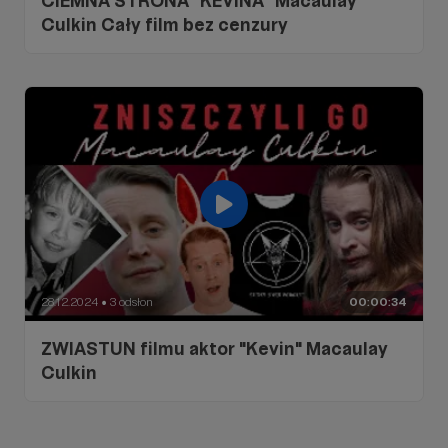
CIEMNA STRONA "KEVINA" Macaulay
Culkin Cały film bez cenzury
28.12.2024
3 odsłon
00:00:34
●
ZWIASTUN filmu aktor "Kevin" Macaulay
Culkin