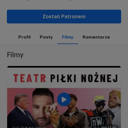
Zostań Patronem
Profil
Posty
Filmy
Komentarze
Filmy
21.07.2026
0 odsłon
00:17:01
●