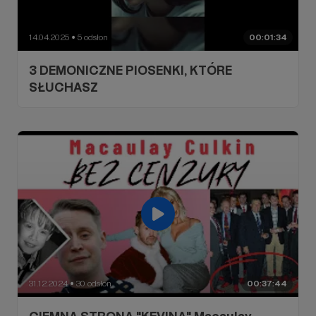
14.04.2025
5 odsłon
00:01:34
●
3 DEMONICZNE PIOSENKI, KTÓRE
SŁUCHASZ
31.12.2024
30 odsłon
00:37:44
●