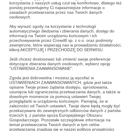
korzystania z naszych usług czuł się komfortowo, dlatego też
poniżej prezentujemy Ci najważniejsze informacje o
zasadach przetwarzania przez nas Twoich danych
osobowych.
Aby wyrazić zgody na korzystanie z technologii
automatycznego śledzenia i zbierania danych, dostęp do
informacji na Twoim urządzeniu końcowym i ich
przechowywanie przez Crowd8 sp. z o.o. oraz podmioty
zewnętrzne, które wspierają nas w prowadzeniu działalności,
kliknij AKCEPTUJĘ I PRZECHODZĘ DO SERWISU.
Jeśli chcesz dostosować lub zmienić swoje preferencje
dotyczące zbierania danych osobowych, wybierz opcję
"USTAWIENIA ZAAWANSOWANE".
Zgoda jest dobrowolna i możesz ją wycofać w
26.05.2025
4 odsłon
00:00:43
●
USTAWIENIACH ZAAWANSOWANYCH, gdzie jest także
opisane Twoje prawo żądania dostępu, sprostowania,
usunięcia lub ograniczenia przetwarzania danych, a także w
JESSIE J ZWIASTUN
dowolnym momencie za pomocą ustawień Twojej
przeglądarki w urządzeniu końcowym. Pamiętaj, że w
zależności od Twoich ustawień, Twoje dane będą mogły być
przekazywane do zewnętrznych odbiorców danych z państw
trzecich tj. z państw spoza Europejskiego Obszaru
Gospodarczego. Pozostałe szczegółowe informacje na
temat przetwarzania Twoich danych w tym celów
przetwarzania znajdują się w naszej polityce prywatności.