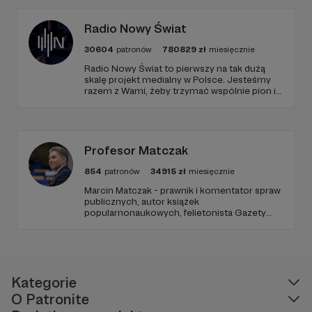
Radio Nowy Świat
30604
patronów
780829
zł
miesięcznie
Radio Nowy Świat to pierwszy na tak dużą
skalę projekt medialny w Polsce. Jesteśmy
razem z Wami, żeby trzymać wspólnie pion i
poziom. Jeśli chcesz nam w tym pomóc -
zapraszamy, miejsca nie zabraknie. :)
Profesor Matczak
854
patronów
34915
zł
miesięcznie
Marcin Matczak - prawnik i komentator spraw
publicznych, autor książek
popularnonaukowych, felietonista Gazety
Wyborczej, autor podkastów i filmów
edukacyjnych. Mówi jasno o prawie, filozofii i
języku. Promuje umiarkowanie w życiu
publicznym, walczy z plemiennością i
bańkami informacyjnymi.
Kategorie
O Patronite