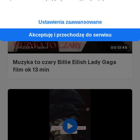
Ustawienia zaawansowane
Akceptuję i przechodzę do serwisu
15.04.2025
7 odsłon
00:13:45
●
Muzyka to czary Billie Eilish Lady Gaga
film ok 13 min