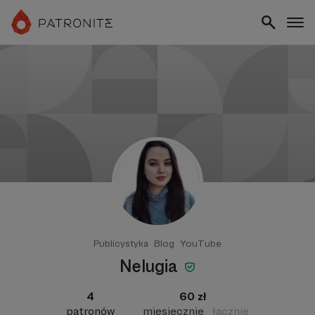
Publicystyka
Blog
YouTube
Nelugia
4
60 zł
patronów
miesięcznie
łącznie