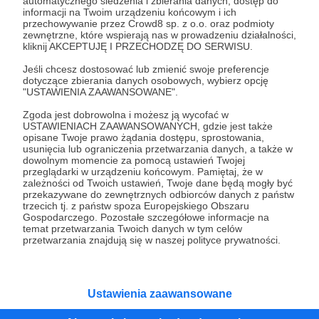
automatycznego śledzenia i zbierania danych, dostęp do
informacji na Twoim urządzeniu końcowym i ich
18.09.2023
Brak komentarzy
●
przechowywanie przez Crowd8 sp. z o.o. oraz podmioty
zewnętrzne, które wspierają nas w prowadzeniu działalności,
kliknij AKCEPTUJĘ I PRZECHODZĘ DO SERWISU.
Powrót po wakacjach
Jest tyle do zrobienia! W tym poście o planach na
Jeśli chcesz dostosować lub zmienić swoje preferencje
najbliższe miesiące, a także trochę podsumowań i
dotyczące zbierania danych osobowych, wybierz opcję
statystyk z minionych miesięcy.
"USTAWIENIA ZAAWANSOWANE".
plany
podsumowania
Zgoda jest dobrowolna i możesz ją wycofać w
USTAWIENIACH ZAAWANSOWANYCH, gdzie jest także
opisane Twoje prawo żądania dostępu, sprostowania,
usunięcia lub ograniczenia przetwarzania danych, a także w
dowolnym momencie za pomocą ustawień Twojej
przeglądarki w urządzeniu końcowym. Pamiętaj, że w
zależności od Twoich ustawień, Twoje dane będą mogły być
przekazywane do zewnętrznych odbiorców danych z państw
trzecich tj. z państw spoza Europejskiego Obszaru
Gospodarczego. Pozostałe szczegółowe informacje na
temat przetwarzania Twoich danych w tym celów
przetwarzania znajdują się w naszej polityce prywatności.
Ustawienia zaawansowane
Dołącz do grona Patronów!