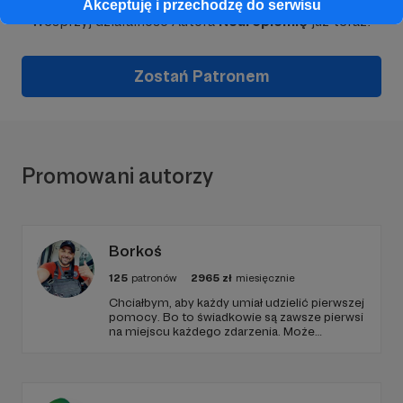
Akceptuję i przechodzę do serwisu
Wesprzyj działalność Autora
Neuroplemię
już teraz!
Zostań Patronem
Promowani autorzy
Borkoś
125
patronów
2965
zł
miesięcznie
Chciałbym, aby każdy umiał udzielić pierwszej
pomocy. Bo to świadkowie są zawsze pierwsi
na miejscu każdego zdarzenia. Może
następnym razem to będziesz Ty? 🚨
Dlatego promuję pierwszą pomoc, edukuję i
pokazuje jak pomagać. 🚑 Wspierając mnie i
moje działania pośrednio ratujesz ludzkie