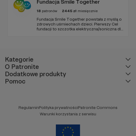
Fundacja Smile Together
życie. 😊
18
patronów
2445
zł
miesięcznie
Fundacja Smile Together powstała z myślą o
zdrowych uśmiechach dzieci. Pierwszy Cel
fundacji to szczotka elektryczna/soniczna dla
każdego dziecka. W każdym domu obok
zwykłej miotły jest także odkurzacz, prawie
wszyscy mamy smartfony a rewolucja
technologiczna pominęła zdrowie zębów!
Kategorie
O Patronite
Dodatkowe produkty
Pomoc
Regulamin
Polityka prywatności
Patronite Commons
Warunki korzystania z serwisu