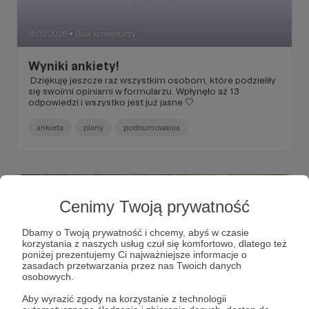
15.02.2026
Brak komentarzy
●
Wyniki ankiety!
​ Dziękuję jeszcze raz wszystkim osobom, które podzieliły
się swoimi opiniami w formularzu. Wpłynęło aż 13
odpowiedzi i wszystko jest już jasne 🤍
ankieta
plany
podsumowania
Cenimy Twoją prywatność
Dbamy o Twoją prywatność i chcemy, abyś w czasie
korzystania z naszych usług czuł się komfortowo, dlatego też
poniżej prezentujemy Ci najważniejsze informacje o
zasadach przetwarzania przez nas Twoich danych
osobowych.
Aby wyrazić zgody na korzystanie z technologii