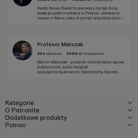
Radio Nowy Świat to pierwszy na tak dużą
skalę projekt medialny w Polsce. Jesteśmy
razem z Wami, żeby trzymać wspólnie pion i
poziom. Jeśli chcesz nam w tym pomóc -
zapraszamy, miejsca nie zabraknie. :)
Profesor Matczak
854
patronów
34915
zł
miesięcznie
Marcin Matczak - prawnik i komentator spraw
publicznych, autor książek
popularnonaukowych, felietonista Gazety
Wyborczej, autor podkastów i filmów
edukacyjnych. Mówi jasno o prawie, filozofii i
języku. Promuje umiarkowanie w życiu
publicznym, walczy z plemiennością i
bańkami informacyjnymi.
Kategorie
O Patronite
Dodatkowe produkty
Pomoc