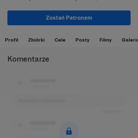
Zostań Patronem
Profil
Zbiórki
Cele
Posty
Filmy
Galeri
Komentarze
Użytkownik
3 dni temu
Komentarz użytkownika
Odpowiedz
Użytkownik
3 dni temu