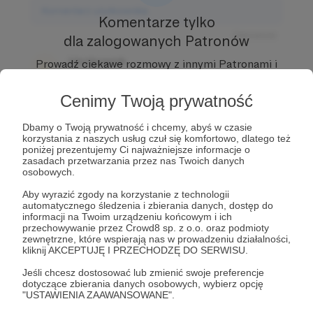
Komentarz użytkownika
Komentarze tylko
Odpowiedz
dla zalogowanych Patronów
Użytkownik
Prowadź ciekawe rozmowy z innymi Patronami i
3 dni temu
Autorem.
Dołącz do Patronów już teraz i odblokuj
dostęp!
Cenimy Twoją prywatność
Komentarz użytkownika
Zostań Patronem
Dbamy o Twoją prywatność i chcemy, abyś w czasie
Odpowiedz
korzystania z naszych usług czuł się komfortowo, dlatego też
poniżej prezentujemy Ci najważniejsze informacje o
Użytkownik
zasadach przetwarzania przez nas Twoich danych
3 dni temu
osobowych.
Aby wyrazić zgody na korzystanie z technologii
Komentarz użytkownika
automatycznego śledzenia i zbierania danych, dostęp do
informacji na Twoim urządzeniu końcowym i ich
przechowywanie przez Crowd8 sp. z o.o. oraz podmioty
Odpowiedz
zewnętrzne, które wspierają nas w prowadzeniu działalności,
kliknij AKCEPTUJĘ I PRZECHODZĘ DO SERWISU.
Jeśli chcesz dostosować lub zmienić swoje preferencje
dotyczące zbierania danych osobowych, wybierz opcję
"USTAWIENIA ZAAWANSOWANE".