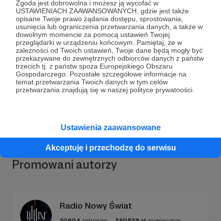
Zgoda jest dobrowolna i możesz ją wycofać w
USTAWIENIACH ZAAWANSOWANYCH, gdzie jest także
opisane Twoje prawo żądania dostępu, sprostowania,
usunięcia lub ograniczenia przetwarzania danych, a także w
dowolnym momencie za pomocą ustawień Twojej
Dołącz do grona Patronów!
przeglądarki w urządzeniu końcowym. Pamiętaj, że w
zależności od Twoich ustawień, Twoje dane będą mogły być
przekazywane do zewnętrznych odbiorców danych z państw
trzecich tj. z państw spoza Europejskiego Obszaru
Wesprzyj działalność Autora
Nowa Konfederacja
już
Gospodarczego. Pozostałe szczegółowe informacje na
teraz!
temat przetwarzania Twoich danych w tym celów
przetwarzania znajdują się w naszej polityce prywatności.
Zostań Patronem
Ustawienia zaawansowane
Akceptuję i przechodzę do serwisu
Promowani autorzy
Radio Nowy Świat
30604
patronów
780829
zł
miesięcznie