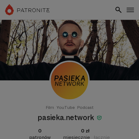
Film
YouTube
Podcast
pasieka.network
0
0 zł
patronów
miesięcznie
łącznie