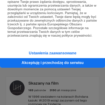
opisane Twoje prawo żądania dostępu, sprostowania,
Dołącz do grona Patronów!
usunięcia lub ograniczenia przetwarzania danych, a także w
dowolnym momencie za pomocą ustawień Twojej
przeglądarki w urządzeniu końcowym. Pamiętaj, że w
zależności od Twoich ustawień, Twoje dane będą mogły być
Wesprzyj działalność Autora
pasieka.network
już
przekazywane do zewnętrznych odbiorców danych z państw
teraz!
trzecich tj. z państw spoza Europejskiego Obszaru
Gospodarczego. Pozostałe szczegółowe informacje na
temat przetwarzania Twoich danych w tym celów
przetwarzania znajdują się w naszej polityce prywatności.
Zostań Patronem
Ustawienia zaawansowane
Promowani autorzy
Akceptuję i przechodzę do serwisu
Skazany na film
169
patronów
3190
zł
miesięcznie
W 1996 siedziałem na kolanach Bohdana
Łazuki. W 2019 wciąż zaczynam od tego
rozmowy na Tinderze.