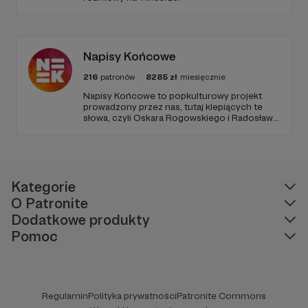
Napisy Końcowe
216
patronów
8285
zł
miesięcznie
Napisy Końcowe to popkulturowy projekt
prowadzony przez nas, tutaj klepiących te
słowa, czyli Oskara Rogowskiego i Radosława
Pisulę, na który składają się kanał Youtube
oraz podcastowe wersje materiałów na
rożnych platformach.
Kategorie
O Patronite
Dodatkowe produkty
Pomoc
Regulamin
Polityka prywatności
Patronite Commons