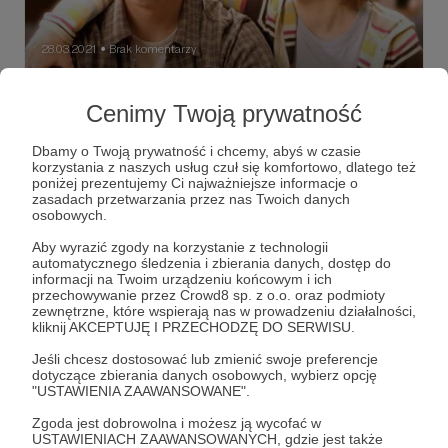
28.03.2021
Brak komentarzy
●
Bakłażany i Romanse S01E03 - Pierwsze
Cenimy Twoją prywatność
Razy Kolegów
W trzecim odcinku Bakłażanów i Romansów na dwóch
Dbamy o Twoją prywatność i chcemy, abyś w czasie
tematach. Jak cię widzą, tak cię piszą - czy to prawda, czy
korzystania z naszych usług czuł się komfortowo, dlatego też
pusty frazes. W kontekście relacji damsko-męskich rzecz
poniżej prezentujemy Ci najważniejsze informacje o
jasna. Trzeba się stroić, czy może lepiej mieć to wszystko
zasadach przetwarzania przez nas Twoich danych
w nosie? Drugi temat to ten tytułowy. Przenosimy się w
kiedy i z kim
najlepiej
stracić
+1
osobowych.
czasie i opowiadamy jak to było za tym pierwszym razem.
Czy fajnie, czy nie fajnie. Czy spełnienie marzeń czy może
Aby wyrazić zgody na korzystanie z technologii
rozczarowanko :D No i sprawa, którą mężczyźni lubią się
automatycznego śledzenia i zbierania danych, dostęp do
chwalić najbardziej. W jakim wieku doszło do tej inicjacji?
informacji na Twoim urządzeniu końcowym i ich
Zapraszamy!
przechowywanie przez Crowd8 sp. z o.o. oraz podmioty
zewnętrzne, które wspierają nas w prowadzeniu działalności,
kliknij AKCEPTUJĘ I PRZECHODZĘ DO SERWISU.
Jeśli chcesz dostosować lub zmienić swoje preferencje
dotyczące zbierania danych osobowych, wybierz opcję
"USTAWIENIA ZAAWANSOWANE".
Zgoda jest dobrowolna i możesz ją wycofać w
USTAWIENIACH ZAAWANSOWANYCH, gdzie jest także