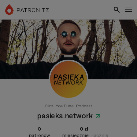
Film
YouTube
Podcast
pasieka.network
0
0 zł
patronów
miesięcznie
łącznie