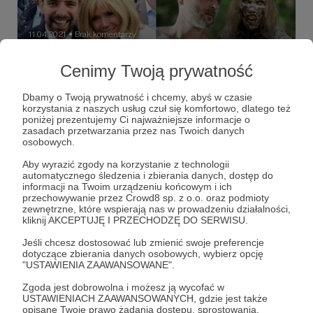
11.04.2021
Brak komentarzy
●
Bakłażany i Romanse S01E05 - Stare Baby
Cenimy Twoją prywatność
Któż z nas nie fantazjował kiedyś o swojej nauczycielce od
Polskiego? Kto nie oglądał się za koleżanką mamy niech
Dbamy o Twoją prywatność i chcemy, abyś w czasie
pierwszy rzuci kamieniem. MILF czy GILF, starsze panie od
korzystania z naszych usług czuł się komfortowo, dlatego też
zawszę były obiektem zainteresowania płci przeciwnej.
poniżej prezentujemy Ci najważniejsze informacje o
Młodzi i starzy, każdy kiedyś masował kiełbase pod starszą
bakłażany
romanse
śmieszne
+7
zasadach przetwarzania przez nas Twoich danych
kobietkę :) Piąty odcinek Bakłażanów i Romansów traktuje
osobowych.
właśnie o dojrzałych kobietach. Co nas w nich pociąga, a
co odrzuca? Zapraszamy!
Aby wyrazić zgody na korzystanie z technologii
automatycznego śledzenia i zbierania danych, dostęp do
informacji na Twoim urządzeniu końcowym i ich
przechowywanie przez Crowd8 sp. z o.o. oraz podmioty
zewnętrzne, które wspierają nas w prowadzeniu działalności,
kliknij AKCEPTUJĘ I PRZECHODZĘ DO SERWISU.
Jeśli chcesz dostosować lub zmienić swoje preferencje
dotyczące zbierania danych osobowych, wybierz opcję
"USTAWIENIA ZAAWANSOWANE".
Zgoda jest dobrowolna i możesz ją wycofać w
USTAWIENIACH ZAAWANSOWANYCH, gdzie jest także
opisane Twoje prawo żądania dostępu, sprostowania,