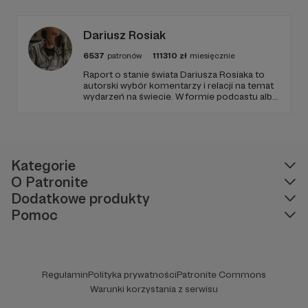
Zachowanie tej właśnie wolności zależy dziś
od Twojego wsparcia!
Dariusz Rosiak
6537
patronów
111310
zł
miesięcznie
Raport o stanie świata Dariusza Rosiaka to
autorski wybór komentarzy i relacji na temat
wydarzeń na świecie. W formie podcastu albo
programów na żywo z różnych miejsc na
ziemi.
Kategorie
O Patronite
Dodatkowe produkty
Pomoc
Regulamin
Polityka prywatności
Patronite Commons
Warunki korzystania z serwisu