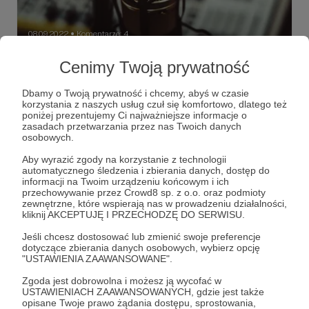
08.09.2022
Komentarze: 4
●
Cenimy Twoją prywatność
Minęło już ponad 6 lat od kiedy jesteście z
nami na Patronite!
Dbamy o Twoją prywatność i chcemy, abyś w czasie
Przez ten czasu otrzymaliśmy od Was wsparcie finansowe
korzystania z naszych usług czuł się komfortowo, dlatego też
na łączną kwotę ponad 100 tys. złotych! Ta olbrzymia
poniżej prezentujemy Ci najważniejsze informacje o
suma znacząco przyczyniła się do rozwoju naszego
zasadach przetwarzania przez nas Twoich danych
kanału na YouTube, a także pozwoliła nam tworzyć
osobowych.
jeszcze lepsze i bardziej dopracowane treści. Za całe
Wasze wsparcie chcielibyśmy w tej wiadomości
Aby wyrazić zgody na korzystanie z technologii
serdecznie podziękować!
automatycznego śledzenia i zbierania danych, dostęp do
informacji na Twoim urządzeniu końcowym i ich
przechowywanie przez Crowd8 sp. z o.o. oraz podmioty
zewnętrzne, które wspierają nas w prowadzeniu działalności,
kliknij AKCEPTUJĘ I PRZECHODZĘ DO SERWISU.
Jeśli chcesz dostosować lub zmienić swoje preferencje
dotyczące zbierania danych osobowych, wybierz opcję
"USTAWIENIA ZAAWANSOWANE".
Zgoda jest dobrowolna i możesz ją wycofać w
USTAWIENIACH ZAAWANSOWANYCH, gdzie jest także
Dołącz do grona Patronów!
opisane Twoje prawo żądania dostępu, sprostowania,