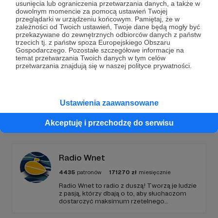
usunięcia lub ograniczenia przetwarzania danych, a także w
dowolnym momencie za pomocą ustawień Twojej
przeglądarki w urządzeniu końcowym. Pamiętaj, że w
Wesprzyj działalność Autora
Pasja informatyki
już
zależności od Twoich ustawień, Twoje dane będą mogły być
teraz!
przekazywane do zewnętrznych odbiorców danych z państw
trzecich tj. z państw spoza Europejskiego Obszaru
Gospodarczego. Pozostałe szczegółowe informacje na
temat przetwarzania Twoich danych w tym celów
Zostań Patronem
przetwarzania znajdują się w naszej polityce prywatności.
Ustawienia zaawansowane
Promowani autorzy
Akceptuję i przechodzę do serwisu
Radio Wnet
4435
patronów
171270
zł
miesięcznie
Radio Wnet to radio z duszą! Tworzą je ludzie
z pasją, którzy dbają o to, aby słuchaczom
dostarczyć maksimum rzetelnego
dziennikarstwa. A mogą to robić, ponieważ
Radio Wnet jest w pełni niezależne i… wolne!