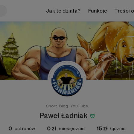
Jak to działa?
Funkcje
Treści 
Sport
Blog
YouTube
Paweł Ładniak
0
0
zł
15
zł
patronów
miesięcznie
łącznie