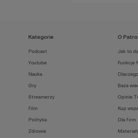
festiwali biegowych oraz roz
pasji do sportu.
Kategorie
O Patro
Podcast
Jak to dz
Youtube
Funkcje 
Nauka
Dlaczego
Gry
Baza wie
Streamerzy
Opinie 
Film
Kup wspa
Polityka
Dla firm
Zdrowie
Materiał