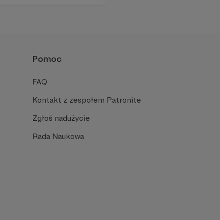
trum akcji sportu
szym poziomie.
Pomoc
FAQ
Kontakt z zespołem Patronite
Zgłoś nadużycie
Rada Naukowa