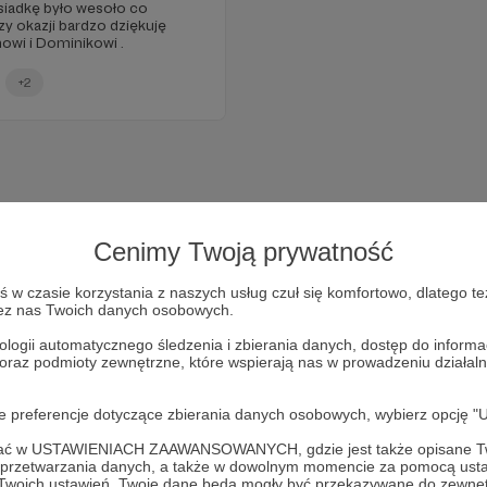
asiadkę było wesoło co
zy okazji bardzo dziękuję
wi i Dominikowi .
+2
Cenimy Twoją prywatność
w czasie korzystania z naszych usług czuł się komfortowo, dlatego te
zez nas Twoich danych osobowych.
ologii automatycznego śledzenia i zbierania danych, dostęp do inform
 oraz podmioty zewnętrzne, które wspierają nas w prowadzeniu dział
Dołącz do grona Patronów!
oje preferencje dotyczące zbierania danych osobowych, wybierz op
ofać w USTAWIENIACH ZAAWANSOWANYCH, gdzie jest także opisane Tw
Wesprzyj działalność Autora
Paweł Ładniak
już teraz!
a przetwarzania danych, a także w dowolnym momencie za pomocą usta
 Twoich ustawień, Twoje dane będą mogły być przekazywane do zewnę