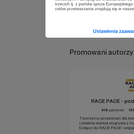
trzecich tj. z państw spoza Europejskie
celów przetwarzania znajdują się w naszej
Ustawienia zaaw
Promowani autorzy
RACE PACE - pod
419
patronów
13
Tworzymy przestrzeń dla świ
rzetelna wiedza wygrywa z 
Dołącz do RACE PACE i wspie
dziennikarstwo sportowe, rel