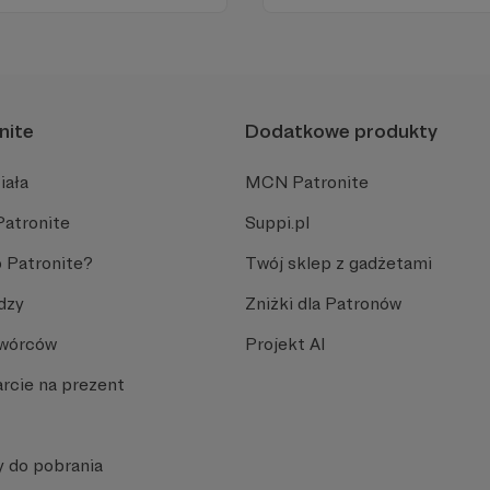
wój narzędzi tworzonych z
zawsze gościem VIP – w cen
samochodowego na najwyż
nite
Dodatkowe produkty
iała
MCN Patronite
Patronite
Suppi.pl
 Patronite?
Twój sklep z gadżetami
dzy
Zniżki dla Patronów
Twórców
Projekt AI
rcie na prezent
y do pobrania