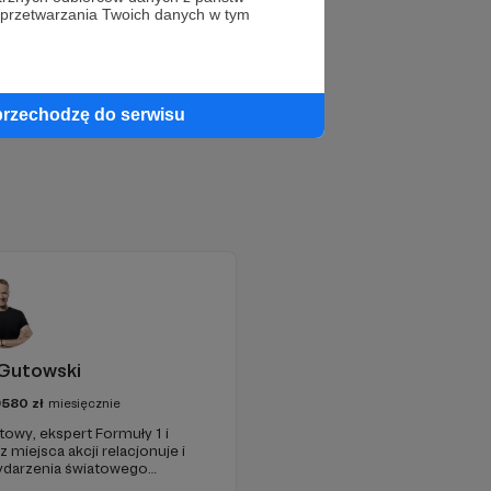
 przetwarzania Twoich danych w tym
przechodzę do serwisu
Gutowski
9580
zł
miesięcznie
towy, ekspert Formuły 1 i
z miejsca akcji relacjonuje i
ydarzenia światowego
łeczności pasjonatów i bądź