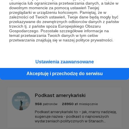
usunięcia lub ograniczenia przetwarzania danych, a także w
Dołącz do grona Patronów!
dowolnym momencie za pomocą ustawień Twojej
przeglądarki w urządzeniu końcowym. Pamiętaj, że w
zależności od Twoich ustawień, Twoje dane będą mogły być
Wesprzyj działalność Autora
Paweł Ładniak
już teraz!
przekazywane do zewnętrznych odbiorców danych z państw
trzecich tj. z państw spoza Europejskiego Obszaru
Gospodarczego. Pozostałe szczegółowe informacje na
temat przetwarzania Twoich danych w tym celów
Zostań Patronem
przetwarzania znajdują się w naszej polityce prywatności.
Ustawienia zaawansowane
Promowani autorzy
Akceptuję i przechodzę do serwisu
Podkast amerykański
956
patronów
28950
zł
miesięcznie
Podkast amerykański to – jak, mamy nadzieję,
sugeruje nazwa - podkast o najnowszych
wydarzeniach politycznych w Stanach
Zjednoczonych, ale także szerszych