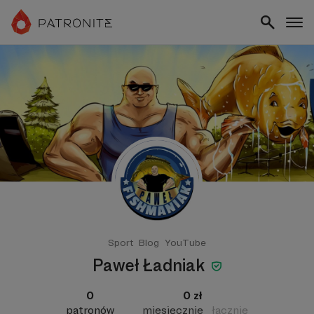
Sport
Blog
YouTube
Paweł Ładniak
0
0 zł
patronów
miesięcznie
łącznie