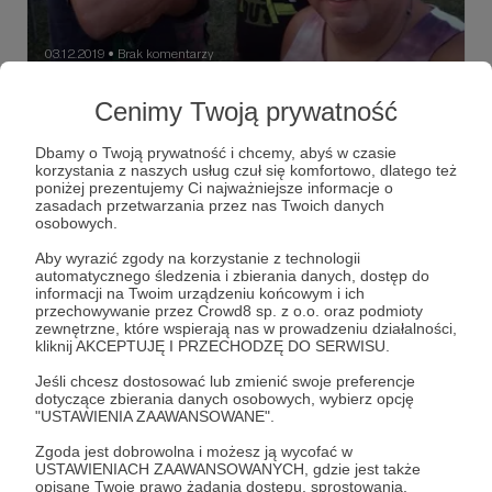
03.12.2019
Brak komentarzy
●
VII Puchar Wędkarstwo Lucio Łowca 2019
Cenimy Twoją prywatność
| Wola Dalsza
Dbamy o Twoją prywatność i chcemy, abyś w czasie
Wiele słyszałem o tej imprezie dobrego , kilka razy Łukasz
korzystania z naszych usług czuł się komfortowo, dlatego też
zapraszał mnie abym mógł osobiście zobaczyć jak
poniżej prezentujemy Ci najważniejsze informacje o
wygląda ” Największa Rodzinna impreza wędkarska w
zasadach przetwarzania przez nas Twoich danych
Polsce “ Na początku roku kiedy dostałem telefon od
osobowych.
Lucia z zapytanie czy przyjadę na imprezę i będę jednym z
lucio
łowca
ryby
+4
Patronów Medialnych tej wędkarskiej imprezy . Traf chciał
Aby wyrazić zgody na korzystanie z technologii
że wszystko dobrze się składało bo to był czas kiedy
automatycznego śledzenia i zbierania danych, dostęp do
razem z rodziną wracaliśmy na stałe do Polski , także moja
informacji na Twoim urządzeniu końcowym i ich
odpowiedź była krótka ” Tak przyjeżdżamy ”
przechowywanie przez Crowd8 sp. z o.o. oraz podmioty
zewnętrzne, które wspierają nas w prowadzeniu działalności,
kliknij AKCEPTUJĘ I PRZECHODZĘ DO SERWISU.
Jeśli chcesz dostosować lub zmienić swoje preferencje
dotyczące zbierania danych osobowych, wybierz opcję
"USTAWIENIA ZAAWANSOWANE".
Zgoda jest dobrowolna i możesz ją wycofać w
USTAWIENIACH ZAAWANSOWANYCH, gdzie jest także
opisane Twoje prawo żądania dostępu, sprostowania,