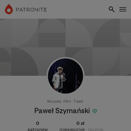
Muzyka
Film
Teatr
Paweł Szymański
0
0 zł
patronów
miesięcznie
łącznie