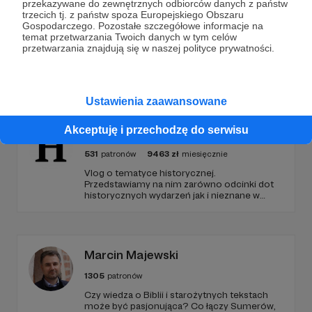
przekazywane do zewnętrznych odbiorców danych z państw
trzecich tj. z państw spoza Europejskiego Obszaru
Gospodarczego. Pozostałe szczegółowe informacje na
temat przetwarzania Twoich danych w tym celów
przetwarzania znajdują się w naszej polityce prywatności.
Promowani autorzy
Ustawienia zaawansowane
Akceptuję i przechodzę do serwisu
Ciekawe Historie
531
patronów
9463
zł
miesięcznie
Vlog o tematyce historycznej.
Przedstawiamy na nim zarówno odcinki dot
historycznych wydarzeń jak i nieznane w
polskim YouTube tłumaczenia materiałów
źródłowych .
Marcin Majewski
1305
patronów
Czy wiedza o Biblii i starożytnych tekstach
może być pasjonująca? Co łączy Sumerów,