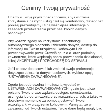
Lista postów jest pusta
Cenimy Twoją prywatność
Autor nie dodał jeszcze żadnych postów
Dbamy o Twoją prywatność i chcemy, abyś w czasie
korzystania z naszych usług czuł się komfortowo, dlatego też
poniżej prezentujemy Ci najważniejsze informacje o
zasadach przetwarzania przez nas Twoich danych
osobowych.
Aby wyrazić zgody na korzystanie z technologii
automatycznego śledzenia i zbierania danych, dostęp do
informacji na Twoim urządzeniu końcowym i ich
przechowywanie przez Crowd8 sp. z o.o. oraz podmioty
zewnętrzne, które wspierają nas w prowadzeniu działalności,
kliknij AKCEPTUJĘ I PRZECHODZĘ DO SERWISU.
Jeśli chcesz dostosować lub zmienić swoje preferencje
dotyczące zbierania danych osobowych, wybierz opcję
Dołącz do grona Patronów!
"USTAWIENIA ZAAWANSOWANE".
Zgoda jest dobrowolna i możesz ją wycofać w
USTAWIENIACH ZAAWANSOWANYCH, gdzie jest także
Wesprzyj działalność Autora
Paweł Szymański
już
opisane Twoje prawo żądania dostępu, sprostowania,
teraz!
usunięcia lub ograniczenia przetwarzania danych, a także w
dowolnym momencie za pomocą ustawień Twojej
przeglądarki w urządzeniu końcowym. Pamiętaj, że w
zależności od Twoich ustawień, Twoje dane będą mogły być
Zostań Patronem