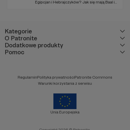
Egipcjan i Hebrajczyków? Jak się mają Baal i
Amon-Ra do JAHWE?
Kategorie
O Patronite
Dodatkowe produkty
Pomoc
Regulamin
Polityka prywatności
Patronite Commons
Warunki korzystania z serwisu
Unia Europejska
Copyright 2026 © Patronite.