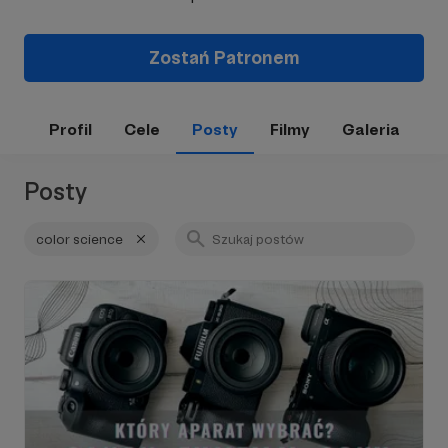
Zostań Patronem
Profil
Cele
Posty
Filmy
Galeria
Posty
color science