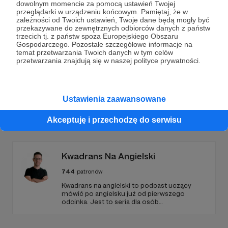
Dołącz do grona Patronów!
dowolnym momencie za pomocą ustawień Twojej
przeglądarki w urządzeniu końcowym. Pamiętaj, że w
zależności od Twoich ustawień, Twoje dane będą mogły być
Wesprzyj działalność Autora
Peter Bielack
już teraz!
przekazywane do zewnętrznych odbiorców danych z państw
trzecich tj. z państw spoza Europejskiego Obszaru
Gospodarczego. Pozostałe szczegółowe informacje na
temat przetwarzania Twoich danych w tym celów
Zostań Patronem
przetwarzania znajdują się w naszej polityce prywatności.
Ustawienia zaawansowane
Promowani autorzy
Akceptuję i przechodzę do serwisu
Kwadrans Na Angielski
744
patronów
Kwadrans na angielski to podcast uczący
mówić po angielsku już od pierwszego
odcinka. Jest to seria dla osób
początkujących, którzy chcą przełamać
barierę przed mówieniem w języku obcym,
odświeżyć sobie angielski, albo... nauczyć się