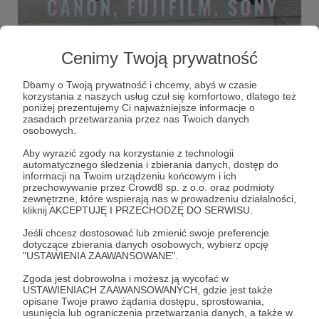
21.11.2025
Brak komentarzy
●
Cenimy Twoją prywatność
Jaki aparat wybrać?
Tak się złożyło, że miałem w domu pięć różnych aparatów
Dbamy o Twoją prywatność i chcemy, abyś w czasie
trzech producentów: Canon, FujiFilm i Sony. Który robi
korzystania z naszych usług czuł się komfortowo, dlatego też
najlepsze zdjęcia, który jest wygodny, który intuicyjny a
poniżej prezentujemy Ci najważniejsze informacje o
który ma najlepszy auto fokus? Który aparat wybrać?
zasadach przetwarzania przez nas Twoich danych
Sprawdziłem to i w tym filmie odpowiadam na te pytania.
osobowych.
kolor
color science
Aby wyrazić zgody na korzystanie z technologii
automatycznego śledzenia i zbierania danych, dostęp do
informacji na Twoim urządzeniu końcowym i ich
przechowywanie przez Crowd8 sp. z o.o. oraz podmioty
zewnętrzne, które wspierają nas w prowadzeniu działalności,
kliknij AKCEPTUJĘ I PRZECHODZĘ DO SERWISU.
Jeśli chcesz dostosować lub zmienić swoje preferencje
dotyczące zbierania danych osobowych, wybierz opcję
"USTAWIENIA ZAAWANSOWANE".
Zgoda jest dobrowolna i możesz ją wycofać w
USTAWIENIACH ZAAWANSOWANYCH, gdzie jest także
opisane Twoje prawo żądania dostępu, sprostowania,
usunięcia lub ograniczenia przetwarzania danych, a także w