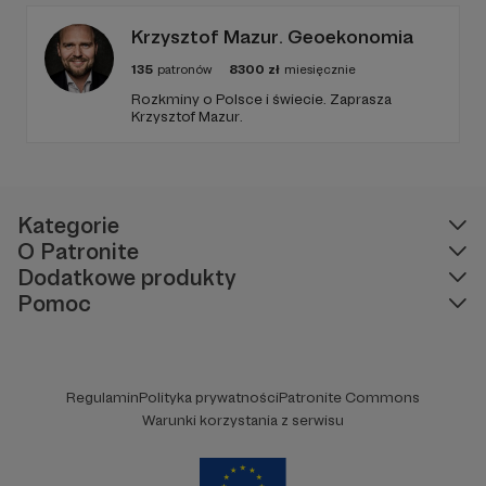
go po raz pierwszy. Spodziewajcie się
nowego odcinka co czwartek.
Krzysztof Mazur. Geoekonomia
135
patronów
8300
zł
miesięcznie
Rozkminy o Polsce i świecie. Zaprasza
Krzysztof Mazur.
Kategorie
O Patronite
Dodatkowe produkty
Pomoc
Regulamin
Polityka prywatności
Patronite Commons
Warunki korzystania z serwisu