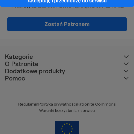
Akceptuję i przechodzę do serwisu
Wesprzyj działalność Autora
ftp.pigwa.net
już teraz!
Zostań Patronem
Kategorie
O Patronite
Dodatkowe produkty
Pomoc
Regulamin
Polityka prywatności
Patronite Commons
Warunki korzystania z serwisu