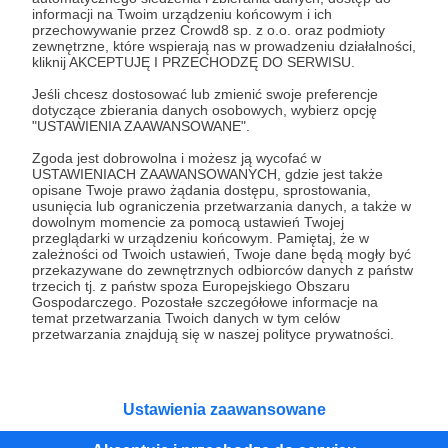
informacji na Twoim urządzeniu końcowym i ich
przechowywanie przez Crowd8 sp. z o.o. oraz podmioty
zewnętrzne, które wspierają nas w prowadzeniu działalności,
03.12.2019
Brak komentarzy
●
kliknij AKCEPTUJĘ I PRZECHODZĘ DO SERWISU.
Spotkanie z naszą ekipą
Jeśli chcesz dostosować lub zmienić swoje preferencje
dotyczące zbierania danych osobowych, wybierz opcję
Spotkajmy się na Silly Venture!
"USTAWIENIA ZAAWANSOWANE".
spotkanie
silly venture
atari
Zgoda jest dobrowolna i możesz ją wycofać w
USTAWIENIACH ZAAWANSOWANYCH, gdzie jest także
opisane Twoje prawo żądania dostępu, sprostowania,
usunięcia lub ograniczenia przetwarzania danych, a także w
dowolnym momencie za pomocą ustawień Twojej
przeglądarki w urządzeniu końcowym. Pamiętaj, że w
zależności od Twoich ustawień, Twoje dane będą mogły być
przekazywane do zewnętrznych odbiorców danych z państw
trzecich tj. z państw spoza Europejskiego Obszaru
Gospodarczego. Pozostałe szczegółowe informacje na
temat przetwarzania Twoich danych w tym celów
przetwarzania znajdują się w naszej polityce prywatności.
Ustawienia zaawansowane
Dołącz do grona Patronów!