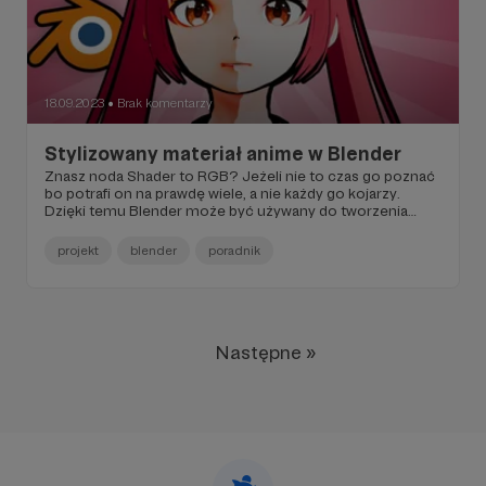
18.09.2023
Brak komentarzy
●
Stylizowany materiał anime w Blender
Znasz noda Shader to RGB? Jeżeli nie to czas go poznać
bo potrafi on na prawdę wiele, a nie każdy go kojarzy.
Dzięki temu Blender może być używany do tworzenia
animacji 2D przy użyciu modeli 3D, co jest o wiele szybsze
i łatwiejsze do zrobienia.
projekt
blender
poradnik
Następne »