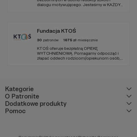
dialogu motywującego. Jesteśmy w KAŻDY
poniedziałek od 19:00 na Dworcu Centralnym
(parking od E. Plater/róg z Jerozolimskimi ).
Fundacja KTOŚ
30
patronów
1675
zł
miesięcznie
KTOŚ oferuje bezpłatną OPIEKĘ
WYTCHNIENIOWĄ. Pomagamy odpocząć i
złapać oddech rodzicom/opiekunom osób,
które (ze względu na chorobę czy
niepełnosprawność) nie są w stanie
funkcjonować samodzielnie.
Kategorie
O Patronite
Dodatkowe produkty
Pomoc