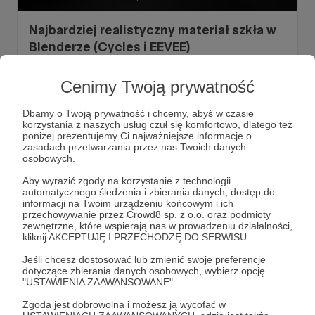
Najbardziej realistyczny materiał szkła w
Blenderze (Cycles i EEVEE)
Szkło stosujemy w wielu projektach, jednak czy wiesz jak
je stworzyć w taki sposób żeby wyglądało ładnie i
Cenimy Twoją prywatność
realistycznie? (Zarówno w Cycles jak i w EEVEE)
blender
poradnik
projekt
Dbamy o Twoją prywatność i chcemy, abyś w czasie
korzystania z naszych usług czuł się komfortowo, dlatego też
poniżej prezentujemy Ci najważniejsze informacje o
zasadach przetwarzania przez nas Twoich danych
osobowych.
Aby wyrazić zgody na korzystanie z technologii
automatycznego śledzenia i zbierania danych, dostęp do
informacji na Twoim urządzeniu końcowym i ich
przechowywanie przez Crowd8 sp. z o.o. oraz podmioty
zewnętrzne, które wspierają nas w prowadzeniu działalności,
kliknij AKCEPTUJĘ I PRZECHODZĘ DO SERWISU.
Jeśli chcesz dostosować lub zmienić swoje preferencje
dotyczące zbierania danych osobowych, wybierz opcję
"USTAWIENIA ZAAWANSOWANE".
Zgoda jest dobrowolna i możesz ją wycofać w
03.06.2024
Brak komentarzy
●