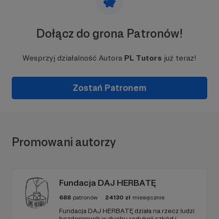
Dołącz do grona Patronów!
Wesprzyj działalność Autora
PL Tutors
już teraz!
Zostań Patronem
Promowani autorzy
Fundacja DAJ HERBATĘ
688
patronów
24130
zł
miesięcznie
Fundacja DAJ HERBATĘ działa na rzecz ludzi
bezdomnych w duchu redukcji szkód i