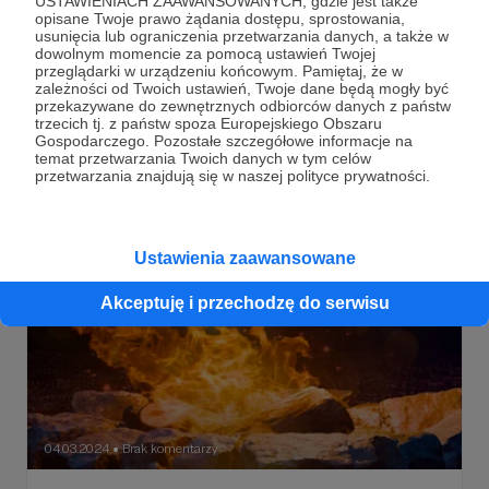
USTAWIENIACH ZAAWANSOWANYCH, gdzie jest także
opisane Twoje prawo żądania dostępu, sprostowania,
usunięcia lub ograniczenia przetwarzania danych, a także w
Stwórz zorzę polarną w Blenderze!
dowolnym momencie za pomocą ustawień Twojej
Zorza polarna wygląda bardzo imponująco i jednocześnie
przeglądarki w urządzeniu końcowym. Pamiętaj, że w
jest bardzo łatwa do odtworzenia w Blenderze! Stwórzmy
zależności od Twoich ustawień, Twoje dane będą mogły być
ją wspólnie w tym filmie :)
przekazywane do zewnętrznych odbiorców danych z państw
trzecich tj. z państw spoza Europejskiego Obszaru
blender
poradnik
projekt
Gospodarczego. Pozostałe szczegółowe informacje na
temat przetwarzania Twoich danych w tym celów
przetwarzania znajdują się w naszej polityce prywatności.
Ustawienia zaawansowane
Akceptuję i przechodzę do serwisu
04.03.2024
Brak komentarzy
●