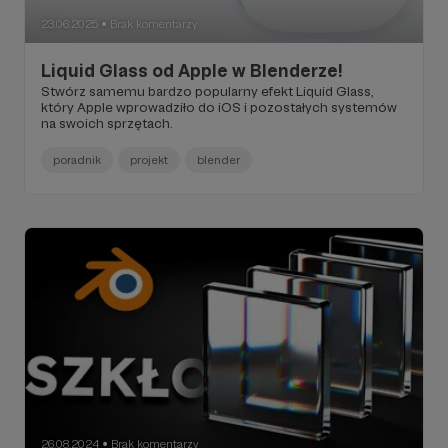
23.06.2025
Brak komentarzy
●
Liquid Glass od Apple w Blenderze!
Stwórz samemu bardzo popularny efekt Liquid Glass,
który Apple wprowadziło do iOS i pozostałych systemów
na swoich sprzętach.
poradnik
projekt
blender
26.08.2024
Brak komentarzy
●