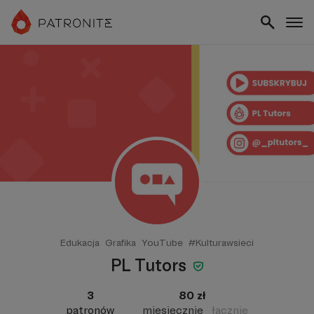
Edukacja
Grafika
YouTube
#Kulturawsieci
PL Tutors
3
80 zł
patronów
miesięcznie
łącznie