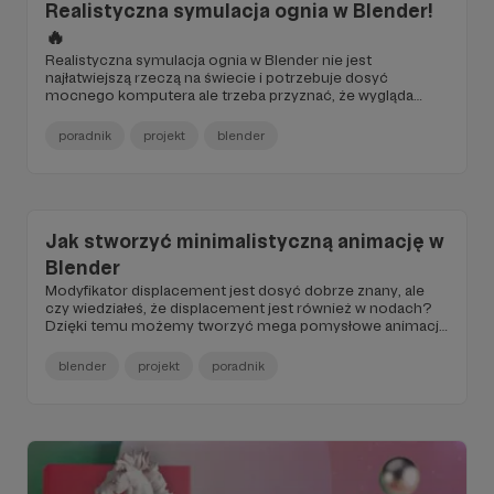
Realistyczna symulacja ognia w Blender!
🔥
Realistyczna symulacja ognia w Blender nie jest
najłatwiejszą rzeczą na świecie i potrzebuje dosyć
mocnego komputera ale trzeba przyznać, że wygląda
naprawdę przyjemnie!
poradnik
projekt
blender
05.02.2024
Brak komentarzy
●
Jak stworzyć minimalistyczną animację w
Blender
Modyfikator displacement jest dosyć dobrze znany, ale
czy wiedziałeś, że displacement jest również w nodach?
Dzięki temu możemy tworzyć mega pomysłowe animacje
wierzchołków obiektu całkowicie w materiale!
blender
projekt
poradnik