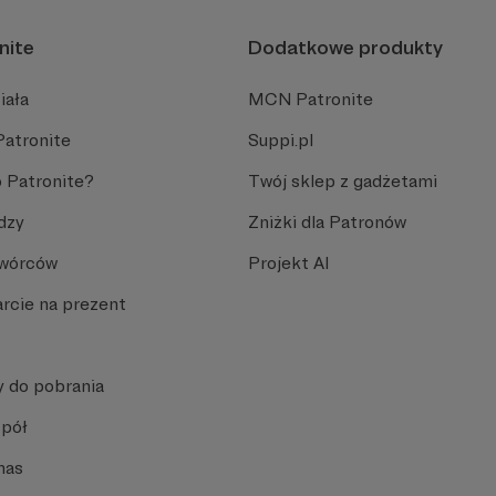
nite
Dodatkowe produkty
iała
MCN Patronite
Patronite
Suppi.pl
 Patronite?
Twój sklep z gadżetami
dzy
Zniżki dla Patronów
Twórców
Projekt AI
rcie na prezent
y do pobrania
spół
nas