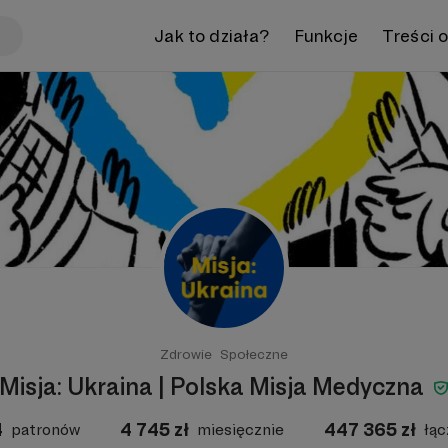
Jak to działa?
Funkcje
Treści 
Zdrowie
Społeczne
Misja: Ukraina | Polska Misja Medyczna
4
4 745
zł
447 365
zł
patronów
miesięcznie
łąc