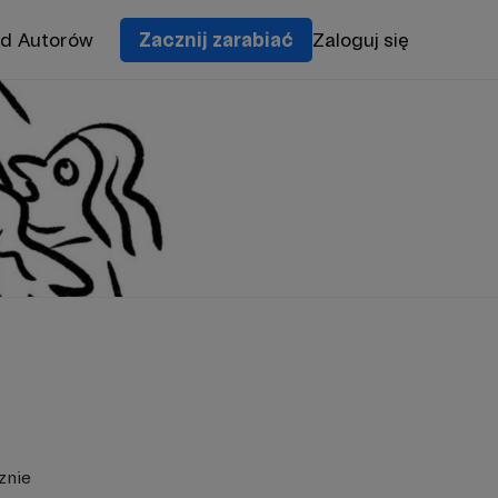
od Autorów
Zacznij zarabiać
Zaloguj się
znie