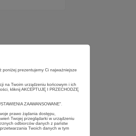
ż poniżej prezentujemy Ci najważniejsze
acji na Twoim urządzeniu końcowym i ich
alności, kliknij AKCEPTUJĘ I PRZECHODZĘ
cję "USTAWIENIA ZAAWANSOWANE".
już teraz!
oje prawo żądania dostępu,
wień Twojej przeglądarki w urządzeniu
trznych odbiorców danych z państw
 przetwarzania Twoich danych w tym