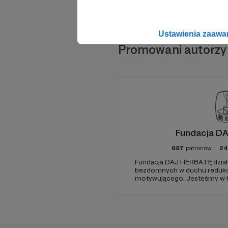
Ustawienia zaaw
Promowani autorzy
Fundacja D
687
patronów
24
Fundacja DAJ HERBATĘ działa
bezdomnych w duchu redukcji
motywującego. Jesteśmy w 
19:00 na Dworcu Centralnym (
Jerozolimskimi ).