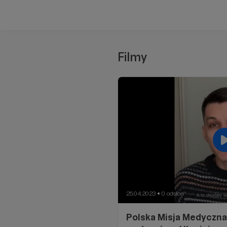
Filmy
25.04.2023
0 odsłon
●
Polska Misja Medyczn