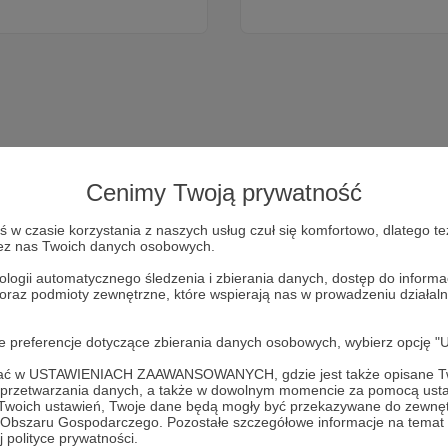
Cenimy Twoją prywatność
w czasie korzystania z naszych usług czuł się komfortowo, dlatego te
zez nas Twoich danych osobowych.
ologii automatycznego śledzenia i zbierania danych, dostęp do inform
Dołącz do grona Patronów!
 oraz podmioty zewnętrzne, które wspierają nas w prowadzeniu dział
oje preferencje dotyczące zbierania danych osobowych, wybierz op
 działalność Autora
Misja: Ukraina | Polska Misja Medyczna
ofać w USTAWIENIACH ZAAWANSOWANYCH, gdzie jest także opisane Tw
a przetwarzania danych, a także w dowolnym momencie za pomocą usta
Zostań Patronem
 Twoich ustawień, Twoje dane będą mogły być przekazywane do zewnę
go Obszaru Gospodarczego. Pozostałe szczegółowe informacje na temat
 polityce prywatności.