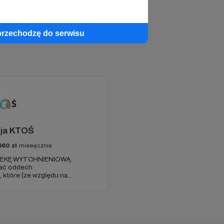
przechodzę do serwisu
ja KTOŚ
660
zł
miesięcznie
PIEKĘ WYTCHNIENIOWĄ.
ać oddech
które (ze względu na
ość) nie są w stanie
.