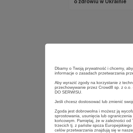
o zdrowiu w Ukrainie
Dbamy o Twoją prywatność i chcemy, abyś 
informacje o zasadach przetwarzania pr
Aby wyrazić zgody na korzystanie z techn
przechowywanie przez Crowd8 sp. z o.o.
DO SERWISU.
Jeśli chcesz dostosować lub zmienić sw
Wesprzyj
Zgoda jest dobrowolna i możesz ją wyc
sprostowania, usunięcia lub ograniczeni
końcowym. Pamiętaj, że w zależności od
trzecich tj. z państw spoza Europejskie
celów przetwarzania znajdują się w naszej