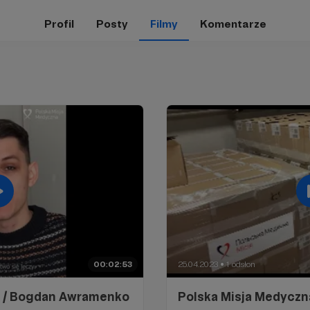
Profil
Posty
Filmy
Komentarze
00:02:53
25.04.2023
1 odsłon
●
a / Bogdan Awramenko
Polska Misja Medyczna