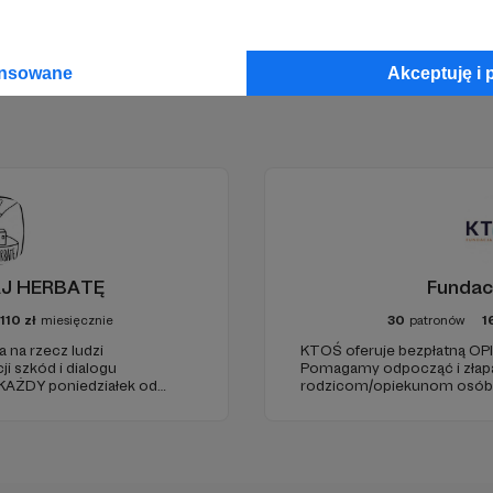
ansowane
Akceptuję i 
AJ HERBATĘ
Fundac
110
zł
miesięcznie
30
patronów
1
 na rzecz ludzi
KTOŚ oferuje bezpłatną O
 szkód i dialogu
Pomagamy odpocząć i złap
KAŻDY poniedziałek od
rodzicom/opiekunom osób, 
parking od E. Plater/róg z
chorobę czy niepełnosprawn
funkcjonować samodzielnie