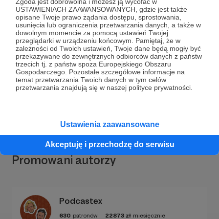
Zgoda jest dobrowolna i możesz ją wycofać w
USTAWIENIACH ZAAWANSOWANYCH, gdzie jest także
opisane Twoje prawo żądania dostępu, sprostowania,
usunięcia lub ograniczenia przetwarzania danych, a także w
dowolnym momencie za pomocą ustawień Twojej
Dołącz do grona Patronów!
przeglądarki w urządzeniu końcowym. Pamiętaj, że w
zależności od Twoich ustawień, Twoje dane będą mogły być
przekazywane do zewnętrznych odbiorców danych z państw
Wesprzyj działalność Autora
Podcast pod
trzecich tj. z państw spoza Europejskiego Obszaru
Gospodarczego. Pozostałe szczegółowe informacje na
specjalnym nadzorem
już teraz!
temat przetwarzania Twoich danych w tym celów
przetwarzania znajdują się w naszej polityce prywatności.
Zostań Patronem
Ustawienia zaawansowane
Akceptuję i przechodzę do serwisu
Promowani autorzy
Podcastex
630
patronów
22873
zł
miesięcznie