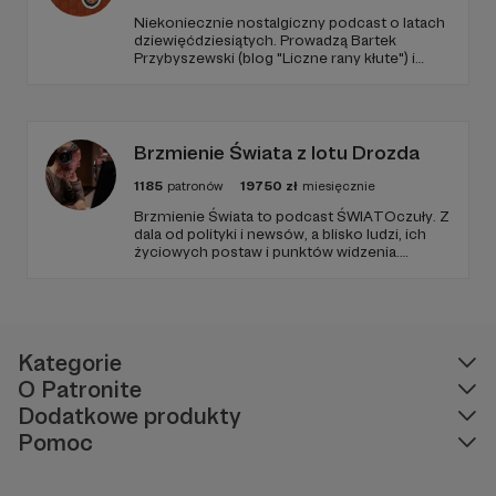
Niekoniecznie nostalgiczny podcast o latach
dziewięćdziesiątych. Prowadzą Bartek
Przybyszewski (blog "Liczne rany kłute") i
Mateusz Witkowski (Popmoderna.pl, blog
"Popland"). Wizuale i muzyka: Michał
Kozikowski. Obróbka audio: Krzysztof
Tubilewicz. Zdjęcia: Aleksandra Nowak. Czyta:
Tadeusz Drozda.
Brzmienie Świata z lotu Drozda
1185
patronów
19750
zł
miesięcznie
Brzmienie Świata to podcast ŚWIATOczuły. Z
dala od polityki i newsów, a blisko ludzi, ich
życiowych postaw i punktów widzenia.
Zawsze goście, muzyka i Paweł Drozd jako
prowadzący. Podcast w zagranicznym sosie z
wrażliwością obserwujący otoczenie.
Kategorie
O Patronite
Dodatkowe produkty
Pomoc