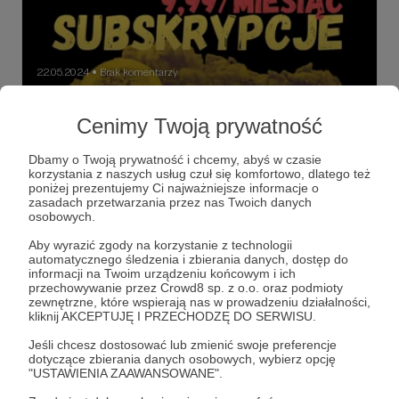
22.05.2024
Brak komentarzy
●
NOWOŚĆ! Subskrypcje na Spotify dla
Cenimy Twoją prywatność
wiernych słuchaczy PODCASTU POD
SPECJALNYM NADZOREM
Dbamy o Twoją prywatność i chcemy, abyś w czasie
korzystania z naszych usług czuł się komfortowo, dlatego też
Właśnie opublikowałem 50 odcinek Podcastu pod
poniżej prezentujemy Ci najważniejsze informacje o
specjalnym nadzorem. Przy tej okazji chciałem
zasadach przetwarzania przez nas Twoich danych
wprowadzić subskrypcje. Wiem, że przez blisko 1,5 roku
osobowych.
funkcjonowania podcastu, pojawiła się rzesza słuchaczy,
która doceni dodatkowy, specjalny, tylko dla nich
podcast
czechy
subskrypcja
+6
Aby wyrazić zgody na korzystanie z technologii
usmażony materiał (na stacyjnej kuchni, u zawiadowcy)...
automatycznego śledzenia i zbierania danych, dostęp do
informacji na Twoim urządzeniu końcowym i ich
przechowywanie przez Crowd8 sp. z o.o. oraz podmioty
zewnętrzne, które wspierają nas w prowadzeniu działalności,
kliknij AKCEPTUJĘ I PRZECHODZĘ DO SERWISU.
Jeśli chcesz dostosować lub zmienić swoje preferencje
dotyczące zbierania danych osobowych, wybierz opcję
"USTAWIENIA ZAAWANSOWANE".