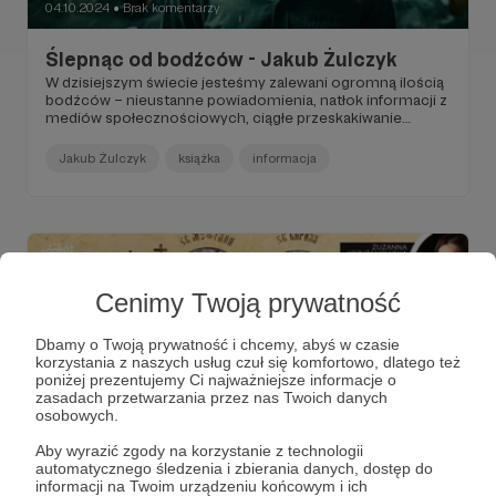
04.10.2024
Brak komentarzy
●
Ślepnąc od bodźców - Jakub Żulczyk
W dzisiejszym świecie jesteśmy zalewani ogromną ilością
bodźców – nieustanne powiadomienia, natłok informacji z
mediów społecznościowych, ciągłe przeskakiwanie
między zadaniami. Zamiast pozwalać nam lepiej
funkcjonować, to wszystko prowadzi do przeciążenia
Jakub Żulczyk
książka
informacja
naszego mózgu. Ale czym właściwie jest
przebodźcowanie i jak sobie z nim radzić?
Cenimy Twoją prywatność
Dbamy o Twoją prywatność i chcemy, abyś w czasie
korzystania z naszych usług czuł się komfortowo, dlatego też
poniżej prezentujemy Ci najważniejsze informacje o
zasadach przetwarzania przez nas Twoich danych
osobowych.
Aby wyrazić zgody na korzystanie z technologii
automatycznego śledzenia i zbierania danych, dostęp do
24.09.2024
Brak komentarzy
●
informacji na Twoim urządzeniu końcowym i ich