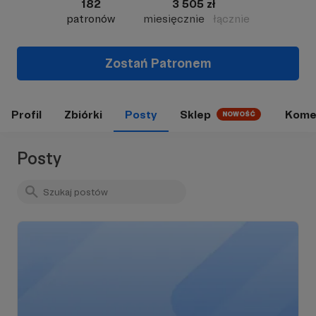
182
3 505 zł
patronów
miesięcznie
łącznie
Zostań Patronem
Profil
Zbiórki
Posty
Sklep
Kome
NOWOŚĆ
Posty