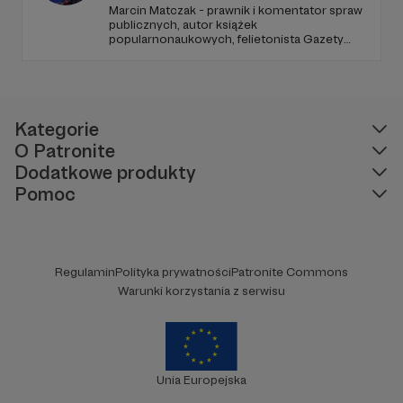
Marcin Matczak - prawnik i komentator spraw
publicznych, autor książek
popularnonaukowych, felietonista Gazety
Wyborczej, autor podkastów i filmów
edukacyjnych. Mówi jasno o prawie, filozofii i
języku. Promuje umiarkowanie w życiu
publicznym, walczy z plemiennością i
bańkami informacyjnymi.
Kategorie
O Patronite
Dodatkowe produkty
Pomoc
Regulamin
Polityka prywatności
Patronite Commons
Warunki korzystania z serwisu
Unia Europejska