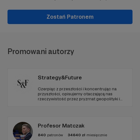
Zostań Patronem
Promowani autorzy
Strategy&Future
Czerpiąc z przeszłości i koncentrując na
przyszłości, opisujemy otaczającą nas
rzeczywistość przez pryzmat geopolityki i
geostrategii. Naszym celem jest uczynienie
ze Strategy&Future kluczowego źródła myśli
geopolitycznej w Polsce i w Europie.
Profesor Matczak
840
patronów
34640
zł
miesięcznie