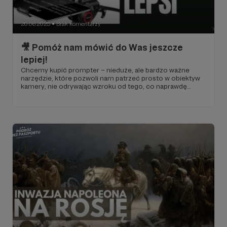
20.06.2025
Brak komentarzy
●
🎥 Pomóż nam mówić do Was jeszcze
lepiej!
Chcemy kupić prompter – nieduże, ale bardzo ważne
narzędzie, które pozwoli nam patrzeć prosto w obiektyw
kamery, nie odrywając wzroku od tego, co naprawdę
chcemy Wam powiedzieć. Dzięki niemu nasze materiały
wideo będą bardziej naturalne, dynamiczne i
profesjonalne.