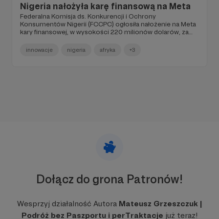
Nigeria nałożyła karę finansową na Meta
Federalna Komisja ds. Konkurencji i Ochrony
Konsumentów Nigerii (FCCPC) ogłosiła nałożenie na Meta
kary finansowej, w wysokości 220 milionów dolarów, za
dyskryminacyjne praktyki wobec nigeryjskich danych i
konsumentów.
innowacje
nigeria
afryka
+3
Dołącz do grona Patronów!
Wesprzyj działalność Autora
Mateusz Grzeszczuk |
Podróż bez Paszportu i perTraktacje
już teraz!