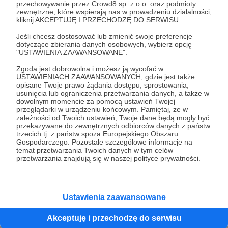
przechowywanie przez Crowd8 sp. z o.o. oraz podmioty
Odchodzenie od cyrylicy? Polityka
zewnętrzne, które wspierają nas w prowadzeniu działalności,
kliknij AKCEPTUJĘ I PRZECHODZĘ DO SERWISU.
językowa Azji Centralnej
Proces zmiany alfabetu w krajach Azji Środkowej był
Jeśli chcesz dostosować lub zmienić swoje preferencje
złożony i silnie związany z kontekstem politycznym,
dotyczące zbierania danych osobowych, wybierz opcję
kulturowym i narodowym regionu. Kraje takie jak
"USTAWIENIA ZAAWANSOWANE".
Kazachstan, Uzbekistan, Turkmenistan, Tadżykistan i
Kirgistan przeszły przez kilka etapów zmiany alfabetu w XX i
Zgoda jest dobrowolna i możesz ją wycofać w
azja
azjaśrodkowa
język
+2
XXI wieku.
USTAWIENIACH ZAAWANSOWANYCH, gdzie jest także
opisane Twoje prawo żądania dostępu, sprostowania,
usunięcia lub ograniczenia przetwarzania danych, a także w
dowolnym momencie za pomocą ustawień Twojej
przeglądarki w urządzeniu końcowym. Pamiętaj, że w
zależności od Twoich ustawień, Twoje dane będą mogły być
przekazywane do zewnętrznych odbiorców danych z państw
trzecich tj. z państw spoza Europejskiego Obszaru
Gospodarczego. Pozostałe szczegółowe informacje na
temat przetwarzania Twoich danych w tym celów
przetwarzania znajdują się w naszej polityce prywatności.
Ustawienia zaawansowane
23.09.2024
Brak komentarzy
●
Akceptuję i przechodzę do serwisu