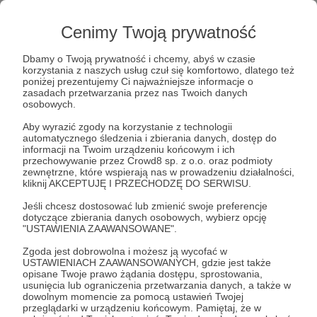
Nazywamy się Kasia i Łukasz, jesteśmy parą,
która do niedawna wiodła stabilne życie w Anglii.
Cenimy Twoją prywatność
Z pozoru mieliśmy wszystko: dom z ogrodem,
menadżerskie stanowiska w międzynarodowych
Dbamy o Twoją prywatność i chcemy, abyś w czasie
firmach, a w wolnym czasie często wyjeżdżaliśmy
korzystania z naszych usług czuł się komfortowo, dlatego też
na wakacje. Jednak głęboko w środku wciąż
poniżej prezentujemy Ci najważniejsze informacje o
czuliśmy, że czegoś nam brakuje. Tęskniliśmy, ale
zasadach przetwarzania przez nas Twoich danych
osobowych.
nie wiedzieliśmy za czym....
Aby wyrazić zgody na korzystanie z technologii
automatycznego śledzenia i zbierania danych, dostęp do
informacji na Twoim urządzeniu końcowym i ich
przechowywanie przez Crowd8 sp. z o.o. oraz podmioty
zewnętrzne, które wspierają nas w prowadzeniu działalności,
kliknij AKCEPTUJĘ I PRZECHODZĘ DO SERWISU.
Jeśli chcesz dostosować lub zmienić swoje preferencje
dotyczące zbierania danych osobowych, wybierz opcję
"USTAWIENIA ZAAWANSOWANE".
Zgoda jest dobrowolna i możesz ją wycofać w
USTAWIENIACH ZAAWANSOWANYCH, gdzie jest także
opisane Twoje prawo żądania dostępu, sprostowania,
usunięcia lub ograniczenia przetwarzania danych, a także w
dowolnym momencie za pomocą ustawień Twojej
przeglądarki w urządzeniu końcowym. Pamiętaj, że w