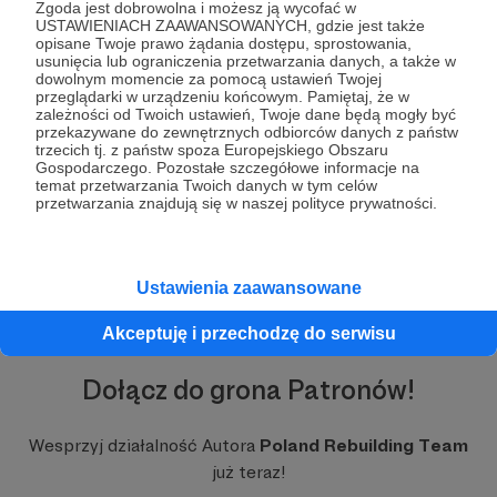
Zgoda jest dobrowolna i możesz ją wycofać w
przebudować całą Polskę w skali 1:19
USTAWIENIACH ZAAWANSOWANYCH, gdzie jest także
odwzorowując przy tym charakterystyczne
opisane Twoje prawo żądania dostępu, sprostowania,
obiekty, węzły drogowe, siatkę dróg oraz realia
usunięcia lub ograniczenia przetwarzania danych, a także w
dowolnym momencie za pomocą ustawień Twojej
drogowe z jakimi przychodzi zmagać się polskim
przeglądarki w urządzeniu końcowym. Pamiętaj, że w
kierowcom na prawdziwych drogach.
zależności od Twoich ustawień, Twoje dane będą mogły być
przekazywane do zewnętrznych odbiorców danych z państw
trzecich tj. z państw spoza Europejskiego Obszaru
Aktualny skład:
Gospodarczego. Pozostałe szczegółowe informacje na
Rozwiń opis
temat przetwarzania Twoich danych w tym celów
-
Michaleczeq
- Koordynator Zespołu
przetwarzania znajdują się w naszej polityce prywatności.
-
Diesirae
- Map Maker
Ustawienia zaawansowane
Akceptuję i przechodzę do serwisu
Dołącz do grona Patronów!
W tym miejscu powinna być zewnętrzna
Wesprzyj działalność Autora
Poland Rebuilding Team
treść
już teraz!