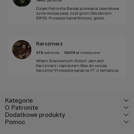
1640
patronów
Dzięki Patronite Baniak poświęca zawodowe
życie swojej pasji, czyli grom fabularnym
(RPG). Prowadzi kanał filmowy, gdzie
prezentuje nagrania z własnych sesji,
oglądanych przez tysiące Widzów. Wspiera
także początkujących Mistrzów Gry
poradnikami i prelekcjami.
Karczmarz
378
patronów
13209
zł
miesięcznie
Witam Szanownych Gości! Jam jest
Karczmarz i zapraszam Was do swojej
Karczmy! Prowadzę kanał na YT o tematyce
RPG, na którym znajdziecie masę zapisanych
sesji oraz coraz więcej materiałów
poradnikowych dla MG i graczy. Oby nam się!
Kategorie
O Patronite
Dodatkowe produkty
Pomoc