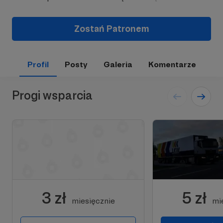
Zostań Patronem
Profil
Posty
Galeria
Komentarze
Progi wsparcia
3 zł
5 zł
miesięcznie
mi