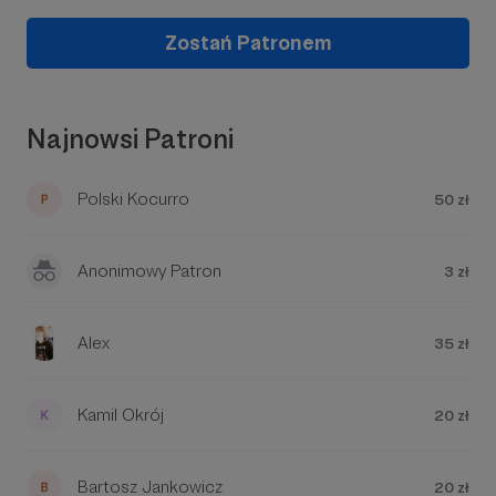
Aby zobaczyć treść musisz zmienić ustawienia
polityki prywatności
Zostań Patronem
Najnowsi Patroni
Polski Kocurro
50 zł
Anonimowy Patron
3 zł
Alex
35 zł
Kamil Okrój
20 zł
Bartosz Jankowicz
20 zł