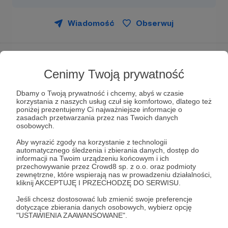
Wiadomość
Obserwuj
Poland Rebuilding
Cenimy Twoją prywatność
Dbamy o Twoją prywatność i chcemy, abyś w czasie
Mapa Polski do gry
Euro Truck
korzystania z naszych usług czuł się komfortowo, dlatego też
Simulator 2
.
poniżej prezentujemy Ci najważniejsze informacje o
zasadach przetwarzania przez nas Twoich danych
osobowych.
Mapa Poland Rebuilding, będąca nakładką na
ProMods, to modyfikacja która kompletnie
Aby wyrazić zgody na korzystanie z technologii
przebudowuje tereny Polski. Prócz rozbudowy
automatycznego śledzenia i zbierania danych, dostęp do
informacji na Twoim urządzeniu końcowym i ich
sieci dróg, oferuje wiele nowych ciekawych miast,
przechowywanie przez Crowd8 sp. z o.o. oraz podmioty
mieścin i wsi do oraz z których śmiało można
zewnętrzne, które wspierają nas w prowadzeniu działalności,
pobierać zlecenia.
kliknij AKCEPTUJĘ I PRZECHODZĘ DO SERWISU.
Jeśli chcesz dostosować lub zmienić swoje preferencje
Historia projektu sięga 2013 roku, liczba członków
dotyczące zbierania danych osobowych, wybierz opcję
zespołu nigdy nie przekroczyła 5ciu osób. Od
"USTAWIENIA ZAAWANSOWANE".
początku przyświeca nam jedna idea,