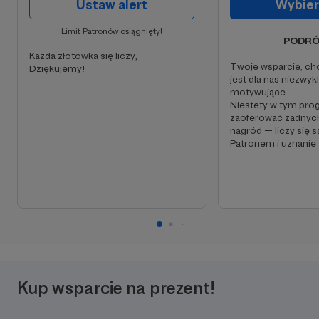
Wybierz
Limit Patronów osiągnięty!
PODRÓ
Każda złotówka się liczy,
Twoje wsparcie, ch
Dziękujemy!
jest dla nas niezwyk
motywujące.
Niestety w tym pr
zaoferować żadnyc
nagród — liczy się s
Patronem i uznanie
Kup wsparcie na prezent!