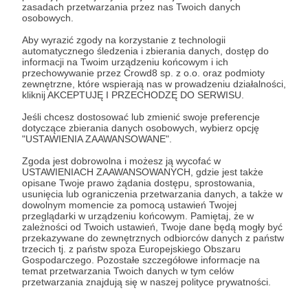
Jeśli wykiełkowało co drugie nasionko, to
zasadach przetwarzania przez nas Twoich danych
słabo, jeśli co trzecie bardzo słabo. W każdym
osobowych.
razie trzeba będzie dokupić nowych, a to co
Aby wyrazić zgody na korzystanie z technologii
automatycznego śledzenia i zbierania danych, dostęp do
zostało siać dwa lub trzy razy gęściej niż we
informacji na Twoim urządzeniu końcowym i ich
przechowywanie przez Crowd8 sp. z o.o. oraz podmioty
wskazówkach z opakowania.
zewnętrzne, które wspierają nas w prowadzeniu działalności,
Pamiętajmy, że gdy opakowanie było otwarte
kliknij AKCEPTUJĘ I PRZECHODZĘ DO SERWISU.
to żywotność nasion przeważnie się
Jeśli chcesz dostosować lub zmienić swoje preferencje
dotyczące zbierania danych osobowych, wybierz opcję
zmniejsza. Ale niekoniecznie, może być
"USTAWIENIA ZAAWANSOWANE".
odwrotnie. Mniejsza o szczegóły. Zawsze
Zgoda jest dobrowolna i możesz ją wycofać w
warto sprawdzić starsze nasiona sposobem
USTAWIENIACH ZAAWANSOWANYCH, gdzie jest także
opisane Twoje prawo żądania dostępu, sprostowania,
na wilgotne podłoże z waty.
usunięcia lub ograniczenia przetwarzania danych, a także w
dowolnym momencie za pomocą ustawień Twojej
przeglądarki w urządzeniu końcowym. Pamiętaj, że w
zależności od Twoich ustawień, Twoje dane będą mogły być
Tyle o warzywach bo inne interesujące nas
przekazywane do zewnętrznych odbiorców danych z państw
trzecich tj. z państw spoza Europejskiego Obszaru
rośliny miewają inną żywotność. Na przykład
Gospodarczego. Pozostałe szczegółowe informacje na
takie... chwasty. Maki, kąkole, chabry, lny, toż
temat przetwarzania Twoich danych w tym celów
przetwarzania znajdują się w naszej polityce prywatności.
to wszystko chwasty! Nasze paczki nasion