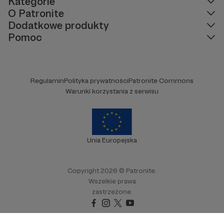
Kategorie
O Patronite
Dodatkowe produkty
Pomoc
Regulamin
Polityka prywatności
Patronite Commons
Warunki korzystania z serwisu
Unia Europejska
Copyright 2026 © Patronite.
Wszelkie prawa
zastrzeżone.