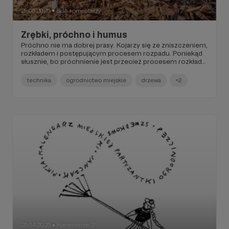
29.05.2025
Brak komentarzy
●
Zrębki, próchno i humus
Próchno nie ma dobrej prasy. Kojarzy się ze zniszczeniem,
rozkładem i postępującym procesem rozpadu. Poniekąd
słusznie, bo próchnienie jest przecież procesem rozkładu
drewna. Proces ten jednak nie jest ani tak szybki, by
przerażać, ani tak szkodliwy, by nie dostrzegać jego zalet,
technika
ogrodnictwo miejskie
drzewa
+2
a o nich poniżej.
25.04.2025
Komentarze: 2
●