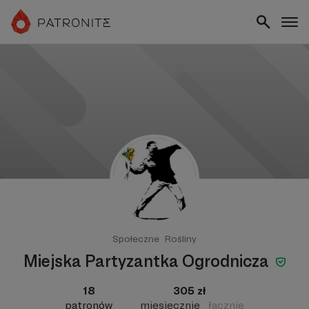
Społeczne
Rośliny
Miejska Partyzantka Ogrodnicza
18
305 zł
patronów
miesięcznie
łącznie