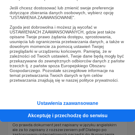
a sprzedawcy twierdzą, że w sprzyjających warunkach
Jeśli chcesz dostosować lub zmienić swoje preferencje
można ją trzymać nawet do marca w domu. Ale nie
dotyczące zbierania danych osobowych, wybierz opcję
polecam. Jeśli mamy zamiar zasadzić choineczkę w
"USTAWIENIA ZAAWANSOWANE".
gruncie, nie zwlekajmy.
technika
sadzenie
sadzonki
+2
Zgoda jest dobrowolna i możesz ją wycofać w
USTAWIENIACH ZAAWANSOWANYCH, gdzie jest także
opisane Twoje prawo żądania dostępu, sprostowania,
usunięcia lub ograniczenia przetwarzania danych, a także w
dowolnym momencie za pomocą ustawień Twojej
przeglądarki w urządzeniu końcowym. Pamiętaj, że w
zależności od Twoich ustawień, Twoje dane będą mogły być
przekazywane do zewnętrznych odbiorców danych z państw
trzecich tj. z państw spoza Europejskiego Obszaru
Gospodarczego. Pozostałe szczegółowe informacje na
temat przetwarzania Twoich danych w tym celów
przetwarzania znajdują się w naszej polityce prywatności.
Ustawienia zaawansowane
24.02.2023
Brak komentarzy
●
Akceptuję i przechodzę do serwisu
Europejski standard sadzenia drzew
Co prawda dokument jest napisany w języku angielskim
ale za to zapisany z rozszerzeniem pdf Dlatego po
zastosowaniu internetowych narzędzi do tłumaczenia