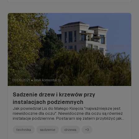
rzadziej z własnych doświadczeń. Formę taką nadawano
drzewom w początkowym okresie ich rozwoju obcinając
wierzchołek i regularnie, co kilka lat przycinając witki, pręty
lub grubsze gałęzie wierzb. Te słynne wierzby głowiaste,
siedlisko diabłów i natchnienie artystów, źródło opału,
zielonej paszy dla bydła, surowca wikliniarskiego i drewna
na tradycyjne sprzęty rolnicze minionej epoki. Wiele
funkcji wierzb jest wciąż aktualnych. Co warto podkreślić
na wstępie, wierzba głowiasta nie jest określeniem
gatunku, tylko formą ukształtowania będącą następstwem
umiejętnego gospodarowania żywym drzewem.
09.09.2021
Brak komentarzy
●
Sadzenie drzew i krzewów przy
instalacjach podziemnych
Jak powiedział Lis do Małego Księcia "najważniejsze jest
niewidoczne dla oczu". Niewidoczne dla oczu są również
instalacje podziemne. Postaram się zatem przybliżyć jak
sadzić drzewa i krzewy przy tych sieciach, by było dobrze.
technika
sadzenie
drzewa
+3