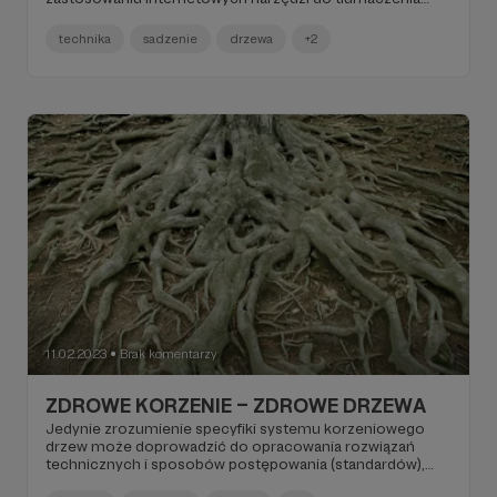
tekstów pdf, dostępny jest nawet dla osób nie znających
angielskiego.
technika
sadzenie
drzewa
+2
11.02.2023
Brak komentarzy
●
ZDROWE KORZENIE – ZDROWE DRZEWA
Jedynie zrozumienie specyfiki systemu korzeniowego
drzew może doprowadzić do opracowania rozwiązań
technicznych i sposobów postępowania (standardów),
pozwalających na uniknięcie lub minimalizowanie szkód w