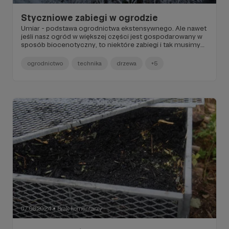
Styczniowe zabiegi w ogrodzie
Umiar - podstawa ogrodnictwa ekstensywnego. Ale nawet
jeśli nasz ogród w większej części jest gospodarowany w
sposób biocenotyczny, to niektóre zabiegi i tak musimy
wykonać. Styczeń, środek zimy, też ma przypisane sobie
takie działania.
ogrodnictwo
technika
drzewa
+5
07.06.2024
Brak komentarzy
●