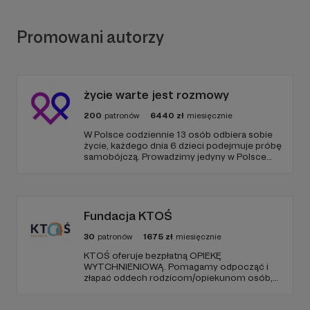
Promowani autorzy
życie warte jest rozmowy
200
patronów
6440
zł
miesięcznie
W Polsce codziennie 13 osób odbiera sobie
życie, każdego dnia 6 dzieci podejmuje próbę
samobójczą. Prowadzimy jedyny w Polsce
serwis, gdzie udzielana jest bezpłatnie i
anonimowo pomoc online dla osób w
kryzysie samobójczym, po próbie
samobójczej, w żałobie i dla osób, które chcą
pomóc.
Fundacja KTOŚ
30
patronów
1675
zł
miesięcznie
KTOŚ oferuje bezpłatną OPIEKĘ
WYTCHNIENIOWĄ. Pomagamy odpocząć i
złapać oddech rodzicom/opiekunom osób,
które (ze względu na chorobę czy
niepełnosprawność) nie są w stanie