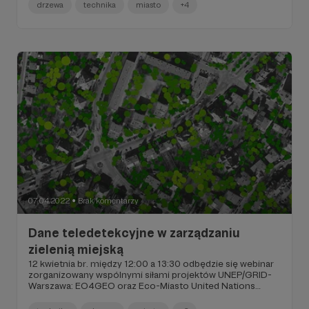
procesie inwestorskim w czasie prac konstrukcyjnych.
drzewa
technika
miasto
+4
Pozwoli również na wprowadzenie skorygowanego
odpowiedniego sposobu sadzenia drzew, który
zminimalizuje negatywny wpływ trudnego dla drzew
środowiska miejskiego oraz wydłuży okres życia drzew w
mieście.
07.04.2022
Brak komentarzy
●
Dane teledetekcyjne w zarządzaniu
zielenią miejską
12 kwietnia br. między 12:00 a 13:30 odbędzie się webinar
zorganizowany wspólnymi siłami projektów UNEP/GRID-
Warszawa: EO4GEO oraz Eco-Miasto United Nations
Environment Programme (UNEP) to Program Narodów
Zjednoczonych ds. Środowiska. Został powołany przez