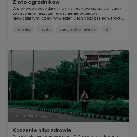
Złoto ogrodników
W praktyce gospodarki linearnej przyjęło się, że utylizacja
to usuwanie, niszczenie, czynienie odpadów
niewidzialnymi dzięki wywiezieniu ich poza zasięg wzroku.
Tymczasem utylizacja polega na sprawianiu, że to, co
zwykliśmy nazywać odpadem, staje się poszukiwanym
technika
miasto
ogrodnictwo miejskie
+2
surowcem, a w konsekwencji – czasem prostego zabiegu
– spożytkowane, czyli roztropnie wykorzystane.
Pomyślmy więc o utylizacji resztek roślinnych.
02.04.2024
Brak komentarzy
●
Koszenie albo zdrowie
Czy palenie papierosów szkodzi? Owszem, wiadomo, że