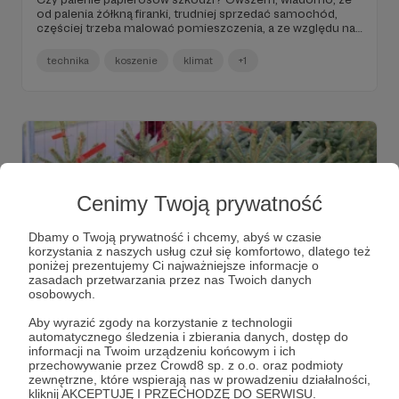
od palenia żółkną firanki, trudniej sprzedać samochód,
częściej trzeba malować pomieszczenia, a ze względu na
konieczność dłuższego ich wietrzenia trzeba więcej
wydawać na ogrzewanie. Ten żart śmieszy mniej, gdy
technika
koszenie
klimat
+1
spojrzymy na statystyki chorób przewlekłych czy
przedwczesnych zgonów powodowanych paleniem.
Zresztą konsensus naukowy środowiska medycznego nie
pozostawia przestrzeni na dywagacje. Niestety, szkodliwy
wpływ nadmiarowego koszenia zieleńców ani nie został
tak wnikliwie przebadany, ani jeszcze się nie upowszechnił.
Cenimy Twoją prywatność
Dbamy o Twoją prywatność i chcemy, abyś w czasie
korzystania z naszych usług czuł się komfortowo, dlatego też
poniżej prezentujemy Ci najważniejsze informacje o
zasadach przetwarzania przez nas Twoich danych
osobowych.
27.12.2023
Brak komentarzy
●
Aby wyrazić zgody na korzystanie z technologii
automatycznego śledzenia i zbierania danych, dostęp do
informacji na Twoim urządzeniu końcowym i ich
Szczęśliwe życie choinki w nowym
przechowywanie przez Crowd8 sp. z o.o. oraz podmioty
gruncie
zewnętrzne, które wspierają nas w prowadzeniu działalności,
kliknij AKCEPTUJĘ I PRZECHODZĘ DO SERWISU.
Ja wiem, że choinka w donicy wytrzymuje dłużej niż cięta,