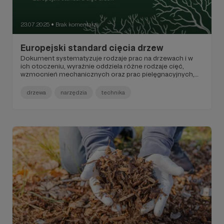
23.07.2025
Brak komentarzy
●
Europejski standard cięcia drzew
Dokument systematyzuje rodzaje prac na drzewach i w
ich otoczeniu, wyraźnie oddziela różne rodzaje cięć,
wzmocnień mechanicznych oraz prac pielęgnacyjnych,
poprawiających bytowanie drzewa. Poza technicznym
aspektem poprawności wykonywania prac w standardzie
drzewa
narzędzia
technika
uwzględniono także ich znaczenie dla różnych kategorii
drzew oraz cel stosowania.