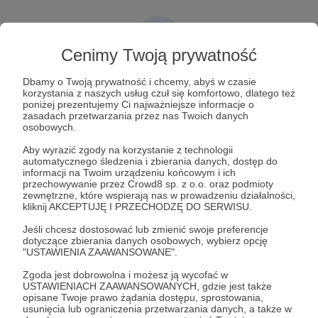
Cenimy Twoją prywatność
Post dostępny tylko dla Patronów
Dbamy o Twoją prywatność i chcemy, abyś w czasie
korzystania z naszych usług czuł się komfortowo, dlatego też
poniżej prezentujemy Ci najważniejsze informacje o
Aby zobaczyć ten materiał musisz być zalogowany
zasadach przetwarzania przez nas Twoich danych
osobowych.
Zostań Patronem
Aby wyrazić zgody na korzystanie z technologii
automatycznego śledzenia i zbierania danych, dostęp do
informacji na Twoim urządzeniu końcowym i ich
Zaloguj się
przechowywanie przez Crowd8 sp. z o.o. oraz podmioty
zewnętrzne, które wspierają nas w prowadzeniu działalności,
kliknij AKCEPTUJĘ I PRZECHODZĘ DO SERWISU.
komiks
fan-art
kreski
łukasz kowalczuk
Jeśli chcesz dostosować lub zmienić swoje preferencje
dotyczące zbierania danych osobowych, wybierz opcję
lukasz kowalczuk
violent skate bulldogs
rysunek
wywiad
"USTAWIENIA ZAAWANSOWANE".
tmnt
wojownicze żółwie ninja
Zgoda jest dobrowolna i możesz ją wycofać w
USTAWIENIACH ZAAWANSOWANYCH, gdzie jest także
opisane Twoje prawo żądania dostępu, sprostowania,
usunięcia lub ograniczenia przetwarzania danych, a także w
Udostępnij