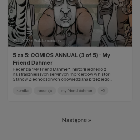
25.11.2020
Brak komentarzy
●
5 za 5: COMICS ANNUAL (3 of 5) - My
Friend Dahmer
Recenzja "My Friend Dahmer", historii jednego z
najstraszniejszych seryjnych morderców w historii
Stanów Zjednoczonych opowiedziana przez jego
szkolnego kolegę.
komiks
recenzja
my friend dahmer
+2
Następne »