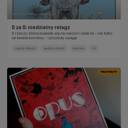
18.07.2021
Brak komentarzy
●
5 za 5: niedzielny relagz
5 rzeczy, które pojawiły się na naszym radarze - nie tylko
ze świata komiksu - i przykuły uwagę.
jugde dredd
sędzia dredd
komiks
+5
PRZYPIĘTY