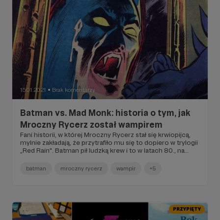
15.01.2021
Brak komentarzy
●
Batman vs. Mad Monk: historia o tym, jak
Mroczny Rycerz został wampirem
Fani historii, w której Mroczny Rycerz stał się krwiopijcą,
mylnie zakładają, że przytrafiło mu się to dopiero w trylogii
„Red Rain". Batman pił ludzką krew i to w latach 80., na
łamach zeszytowej serii „Batman”.
batman
mroczny rycerz
wampir
+5
PRZYPIĘTY