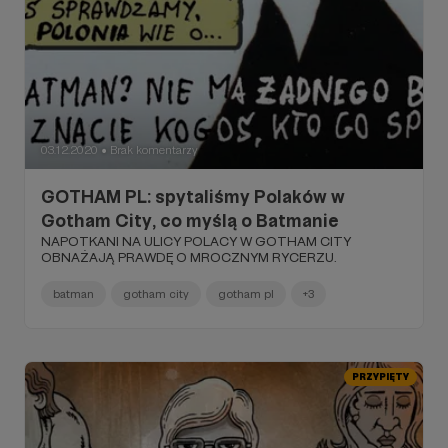
03.12.2020
Brak komentarzy
●
GOTHAM PL: spytaliśmy Polaków w
Gotham City, co myślą o Batmanie
NAPOTKANI NA ULICY POLACY W GOTHAM CITY
OBNAŻAJĄ PRAWDĘ O MROCZNYM RYCERZU.
batman
gotham city
gotham pl
+3
PRZYPIĘTY