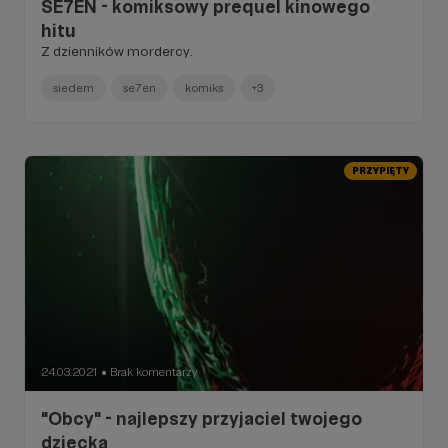
SE7EN - komiksowy prequel kinowego
hitu
Z dzienników mordercy.
siedem
se7en
komiks
+3
PRZYPIĘTY
24.03.2021
Brak komentarzy
●
"Obcy" - najlepszy przyjaciel twojego
dziecka