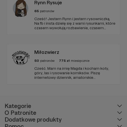
Rynn Rysuje
65
patronów
Cześć! Jestem Rynn i jestem rysowniczką.
Na fb i insta dzielę się z wami rysunkami, które
czasem wywołują rozbawienie, czasem
refleksję, a najczęściej reakcję “też tak mam!”.
Od niedawna nagrywam też audiobooki!
Miłozwierz
50
patronów
775
zł
miesięcznie
Cześć. Mam na imię Magda i kocham koty,
góry, las i rysowanie komiksów. Piszę
internetowy dziennik, amatorskie
opowiadania i rysuję. Rysuję, rysuję, rysuję,
rysuję. W międzyczasie miącham koty. Mam
odjechane marzenia, które próbuję spełniać i
cieszę się, że jestem.
Kategorie
O Patronite
Dodatkowe produkty
Pomoc