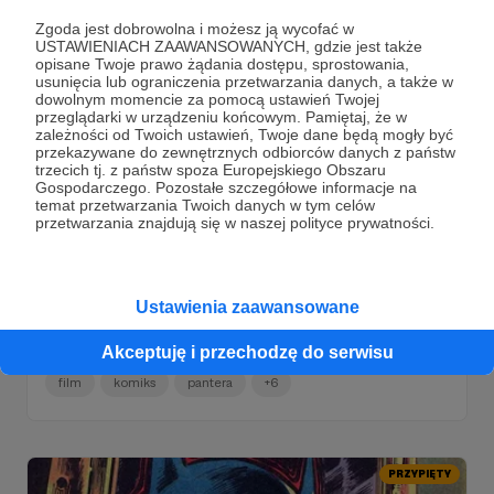
PRZYPIĘTY
Zgoda jest dobrowolna i możesz ją wycofać w
USTAWIENIACH ZAAWANSOWANYCH, gdzie jest także
opisane Twoje prawo żądania dostępu, sprostowania,
usunięcia lub ograniczenia przetwarzania danych, a także w
dowolnym momencie za pomocą ustawień Twojej
przeglądarki w urządzeniu końcowym. Pamiętaj, że w
zależności od Twoich ustawień, Twoje dane będą mogły być
przekazywane do zewnętrznych odbiorców danych z państw
trzecich tj. z państw spoza Europejskiego Obszaru
Gospodarczego. Pozostałe szczegółowe informacje na
temat przetwarzania Twoich danych w tym celów
przetwarzania znajdują się w naszej polityce prywatności.
24.01.2021
Brak komentarzy
●
5 za 5: XV
Ustawienia zaawansowane
Komiks, film, a nawet wywiad z Jackiem Kirby'im! No to
jedziemy z kolejną porcją polecajek. Dziękujemy za Wasze
wsparcie <3
Akceptuję i przechodzę do serwisu
film
komiks
pantera
+6
PRZYPIĘTY