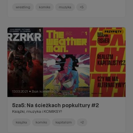
wrestling
komiks
muzyka
+5
PRZYPIĘTY
13.03.2021
Brak komentarzy
●
5za5: Na ścieżkach popkultury #2
Książki, muzyka i KOMIKSY!
książka
komiks
kapitalizm
+2