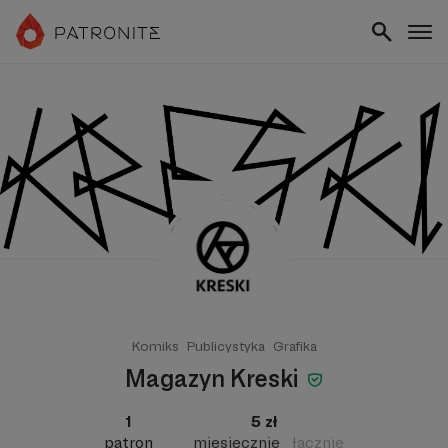
Komiks
Publicystyka
Grafika
Magazyn Kreski
1
5 zł
patron
miesięcznie
łącznie