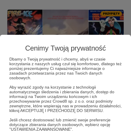
PRZYPIĘTY
Cenimy Twoją prywatność
Dbamy o Twoją prywatność i chcemy, abyś w czasie
korzystania z naszych usług czuł się komfortowo, dlatego też
poniżej prezentujemy Ci najważniejsze informacje o
21.02.2021
Komentarze: 1
zasadach przetwarzania przez nas Twoich danych
●
osobowych.
5 za 5: najciekawsze (zapomniane)
Aby wyrazić zgody na korzystanie z technologii
automatycznego śledzenia i zbierania danych, dostęp do
animacje dla dorosłych
informacji na Twoim urządzeniu końcowym i ich
Część 1. Mroczne lata 80.
przechowywanie przez Crowd8 sp. z o.o. oraz podmioty
zewnętrzne, które wspierają nas w prowadzeniu działalności,
animacje
kreskówki
5 za 5
+5
kliknij AKCEPTUJĘ I PRZECHODZĘ DO SERWISU.
Jeśli chcesz dostosować lub zmienić swoje preferencje
dotyczące zbierania danych osobowych, wybierz opcję
"USTAWIENIA ZAAWANSOWANE".