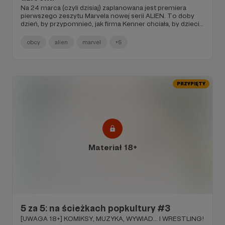
Na 24 marca (czyli dzisiaj) zaplanowana jest premiera
pierwszego zeszytu Marvela nowej serii ALIEN. To doby
dzień, by przypomnieć, jak firma Kenner chciała, by dzieci
pokochały Obcego.
obcy
alien
marvel
+5
PRZYPIĘTY
Materiał 18+
5 za 5: na ścieżkach popkultury #3
[UWAGA 18+] KOMIKSY, MUZYKA, WYWIAD... I WRESTLING!