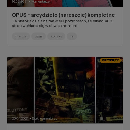
16.07.2021
Komentarze: 1
●
OPUS - arcydzieło (nareszcie) kompletne
Ta historia działa na tak wielu poziomach, że blisko 400
stron wchłania się w chwila moment.
manga
opus
komiks
+2
PRZYPIĘTY
25.04.2021
Brak komentarzy
●