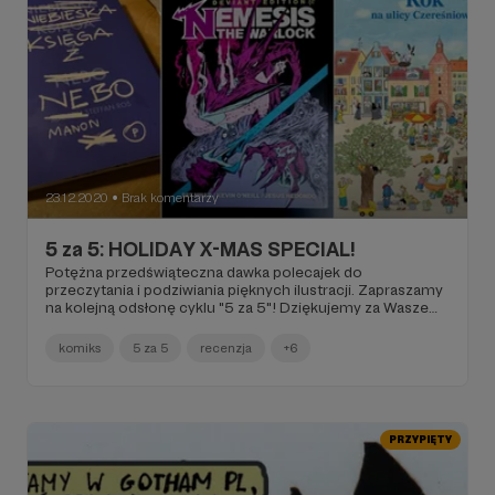
23.12.2020
Brak komentarzy
●
5 za 5: HOLIDAY X-MAS SPECIAL!
Potężna przedświąteczna dawka polecajek do
przeczytania i podziwiania pięknych ilustracji. Zapraszamy
na kolejną odsłonę cyklu "5 za 5"! Dziękujemy za Wasze
wsparcie!
komiks
5 za 5
recenzja
+6
PRZYPIĘTY