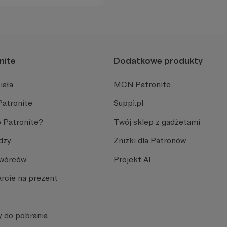
 go po raz pierwszy.
cinka co czwartek.
nite
Dodatkowe produkty
iała
MCN Patronite
Patronite
Suppi.pl
 Patronite?
Twój sklep z gadżetami
dzy
Zniżki dla Patronów
Twórców
Projekt AI
rcie na prezent
y do pobrania