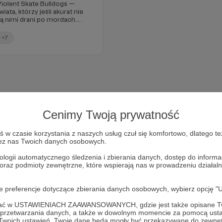
iolent Skate Bulldogs —
ata, którzy jeśli akurat nie
ją nimi drani po mordach.
tych postaci — Łukasza
ezę Violent Skate Bulldogs,
+7
 którym z Buldogów najbardziej
Cenimy Twoją prywatność
w czasie korzystania z naszych usług czuł się komfortowo, dlatego te
zez nas Twoich danych osobowych.
ologii automatycznego śledzenia i zbierania danych, dostęp do inform
 oraz podmioty zewnętrzne, które wspierają nas w prowadzeniu dział
Dołącz do grona Patronów!
oje preferencje dotyczące zbierania danych osobowych, wybierz op
ofać w USTAWIENIACH ZAAWANSOWANYCH, gdzie jest także opisane Tw
Wesprzyj działalność Autora
Magazyn Kreski
już teraz!
a przetwarzania danych, a także w dowolnym momencie za pomocą usta
 Twoich ustawień, Twoje dane będą mogły być przekazywane do zewnę