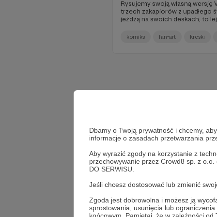
Rysujemy swoją własną wersję V
trzech zakapiorów z upadłego świ
jeżdżą na swoich deskach, to le
Bierzemy też na spytki autora 
Kowalczuka, zagadując go o gen
komiks
fan-art
kreski
przyszłość postaci oraz o to, z
mu po drodze.
Dbamy o Twoją prywatność i chcemy, abyś 
informacje o zasadach przetwarzania pr
Aby wyrazić zgody na korzystanie z techn
przechowywanie przez Crowd8 sp. z o.o.
DO SERWISU.
Jeśli chcesz dostosować lub zmienić sw
Zgoda jest dobrowolna i możesz ją wyc
sprostowania, usunięcia lub ograniczeni
końcowym. Pamiętaj, że w zależności od