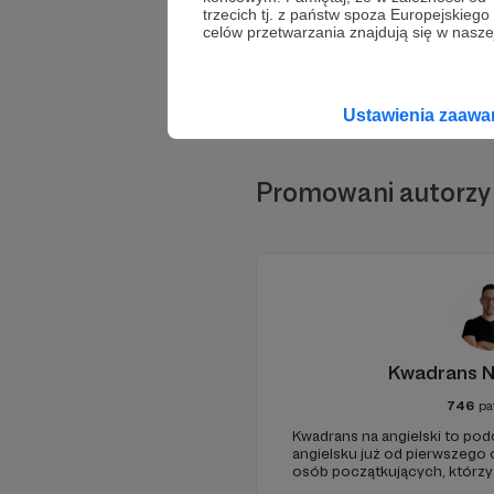
trzecich tj. z państw spoza Europejskie
celów przetwarzania znajdują się w naszej
Ustawienia zaaw
Promowani autorzy
Kwadrans N
746
pa
Kwadrans na angielski to po
angielsku już od pierwszego o
osób początkujących, którzy
przed mówieniem w języku o