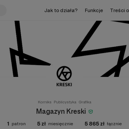
Jak to działa?
Funkcje
Treści 
Komiks
Publicystyka
Grafika
Magazyn Kreski
1
5
zł
5 865
zł
patron
miesięcznie
łącznie