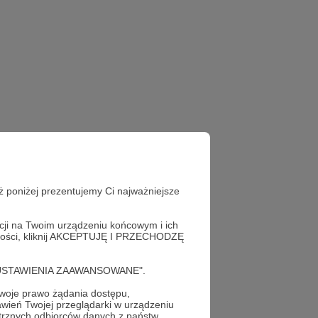
ż poniżej prezentujemy Ci najważniejsze
acji na Twoim urządzeniu końcowym i ich
alności, kliknij AKCEPTUJĘ I PRZECHODZĘ
cję "USTAWIENIA ZAAWANSOWANE".
oje prawo żądania dostępu,
wień Twojej przeglądarki w urządzeniu
trznych odbiorców danych z państw