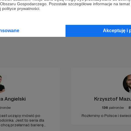
go Obszaru Gospodarczego. Pozostałe szczegółowe informacje na temat
 polityce prywatności.
Zostań Patronem
ansowane
Akceptuję i 
a Angielski
Krzysztof Maz
tronów
136
patronów
8
dcast uczący mówić po
Rozkminy o Polsce i świeci
dcinka. Jest to seria dla
 chcą przełamać barierę
bcym, odświeżyć sobie