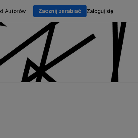
od Autorów
Zacznij zarabiać
Zaloguj się