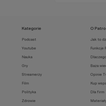
angielski, albo... nauczyć się
Spodziewajcie się nowego od
Kategorie
O Patro
Podcast
Jak to dz
Youtube
Funkcje 
Nauka
Dlaczego
Gry
Baza wie
Streamerzy
Opinie 
Film
Kup wspa
Polityka
Dla firm
Zdrowie
Materiał