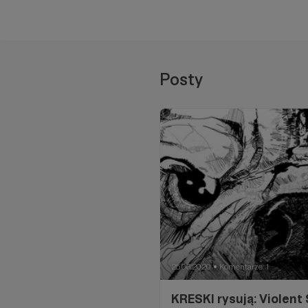
Posty
25.06.2020
Komentarze: 1
●
KRESKI rysują: Violent