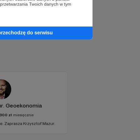
 przetwarzania Twoich danych w tym
przechodzę do serwisu
ur. Geoekonomia
300
zł
miesięcznie
e. Zaprasza Krzysztof Mazur.