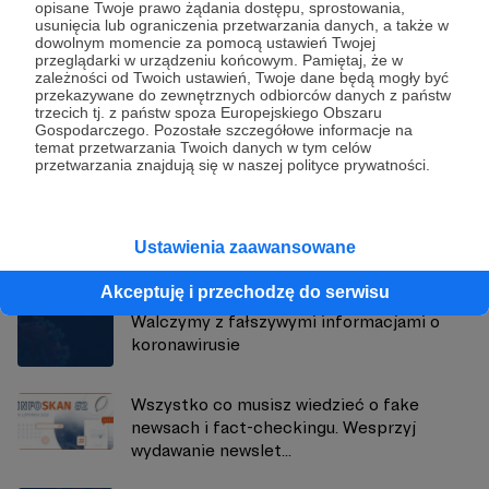
opisane Twoje prawo żądania dostępu, sprostowania,
usunięcia lub ograniczenia przetwarzania danych, a także w
dowolnym momencie za pomocą ustawień Twojej
przeglądarki w urządzeniu końcowym. Pamiętaj, że w
zależności od Twoich ustawień, Twoje dane będą mogły być
Demagog
przekazywane do zewnętrznych odbiorców danych z państw
trzecich tj. z państw spoza Europejskiego Obszaru
Gospodarczego. Pozostałe szczegółowe informacje na
Zobacz profil autora
temat przetwarzania Twoich danych w tym celów
przetwarzania znajdują się w naszej polityce prywatności.
Ustawienia zaawansowane
Zobacz również
Akceptuję i przechodzę do serwisu
Walczymy z fałszywymi informacjami o
koronawirusie
Wszystko co musisz wiedzieć o fake
newsach i fact-checkingu. Wesprzyj
wydawanie newslet...