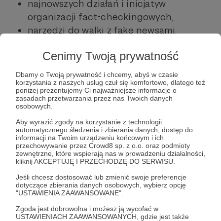
najnowszych działań i inicjatyw
organizacji fact-checkingowych,
narzędzi do walki z fake newsami,
newsów ze świata technologii
Cenimy Twoją prywatność
i sposobów walki z dezinformacją,
zagadnień dotyczących edukacji
Dbamy o Twoją prywatność i chcemy, abyś w czasie
i krytycznego myślenia.
korzystania z naszych usług czuł się komfortowo, dlatego też
poniżej prezentujemy Ci najważniejsze informacje o
zasadach przetwarzania przez nas Twoich danych
osobowych.
Zapisz
Aby wyrazić zgody na korzystanie z technologii
się:
https://demagog.org.pl/analizy_i_raporty/i
automatycznego śledzenia i zbierania danych, dostęp do
informacji na Twoim urządzeniu końcowym i ich
nfoskan-zapisz-sie-do-newslettera/
przechowywanie przez Crowd8 sp. z o.o. oraz podmioty
zewnętrzne, które wspierają nas w prowadzeniu działalności,
kliknij AKCEPTUJĘ I PRZECHODZĘ DO SERWISU.
newsletter
factchecking
fakenews
Jeśli chcesz dostosować lub zmienić swoje preferencje
dotyczące zbierania danych osobowych, wybierz opcję
"USTAWIENIA ZAAWANSOWANE".
Udostępnij
Zgoda jest dobrowolna i możesz ją wycofać w
USTAWIENIACH ZAAWANSOWANYCH, gdzie jest także