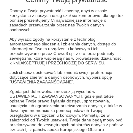
Dbamy o Twoją prywatność i chcemy, abyś w czasie
korzystania z naszych usług czuł się komfortowo, dlatego też
poniżej prezentujemy Ci najważniejsze informacje o
Post dostępny tylko dla Patronów
zasadach przetwarzania przez nas Twoich danych
osobowych.
Aby zobaczyć ten materiał musisz być zalogowany
Aby wyrazić zgody na korzystanie z technologii
automatycznego śledzenia i zbierania danych, dostęp do
informacji na Twoim urządzeniu końcowym i ich
Zostań Patronem
przechowywanie przez Crowd8 sp. z o.o. oraz podmioty
zewnętrzne, które wspierają nas w prowadzeniu działalności,
kliknij AKCEPTUJĘ I PRZECHODZĘ DO SERWISU.
Zaloguj się
Jeśli chcesz dostosować lub zmienić swoje preferencje
dotyczące zbierania danych osobowych, wybierz opcję
"USTAWIENIA ZAAWANSOWANE".
Udostępnij
Zgoda jest dobrowolna i możesz ją wycofać w
USTAWIENIACH ZAAWANSOWANYCH, gdzie jest także
opisane Twoje prawo żądania dostępu, sprostowania,
usunięcia lub ograniczenia przetwarzania danych, a także w
dowolnym momencie za pomocą ustawień Twojej
przeglądarki w urządzeniu końcowym. Pamiętaj, że w
zależności od Twoich ustawień, Twoje dane będą mogły być
Blimsien
przekazywane do zewnętrznych odbiorców danych z państw
trzecich tj. z państw spoza Europejskiego Obszaru