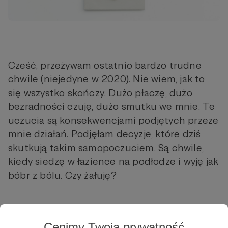
Cześć, przeżywam ostatnio bardzo trudne
chwile (niejedyne w 2020). Nie wiem, jak to
się wszystko skończy. Dużo płaczę, dużo
bezradności czuję, dużo smutku we mnie. Te
uczucia są konsekwencjami podjętych przeze
mnie działań. Podjęłam decyzje, które dziś
skutkują takim samopoczuciem. Są chwile,
kiedy siedzę w łazience na podłodze i wyję jak
bóbr z bólu. Czy żałuję?
Cenimy Twoją prywatność