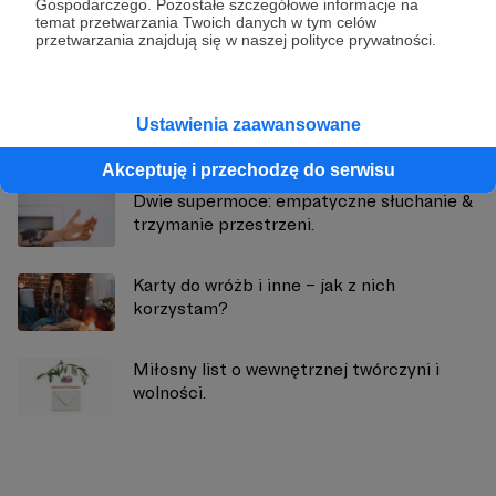
Gospodarczego. Pozostałe szczegółowe informacje na
Zobacz profil autora
temat przetwarzania Twoich danych w tym celów
przetwarzania znajdują się w naszej polityce prywatności.
Ustawienia zaawansowane
Zobacz również
Akceptuję i przechodzę do serwisu
Dwie supermoce: empatyczne słuchanie &
trzymanie przestrzeni.
Karty do wróżb i inne – jak z nich
korzystam?
Miłosny list o wewnętrznej twórczyni i
wolności.