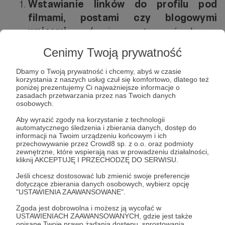
Wstawianie linków do profilu pod
filmami, postami czy blogowymi
wpisami
(możesz stworzyć baner
„Podobało się? Wesprzyj mnie na
Cenimy Twoją prywatność
Patronite!” i automatycznie umieszczać
go na końcu każdego wpisu)
Dbamy o Twoją prywatność i chcemy, abyś w czasie
korzystania z naszych usług czuł się komfortowo, dlatego też
poniżej prezentujemy Ci najważniejsze informacje o
zasadach przetwarzania przez nas Twoich danych
Gdy dodajesz post na facebooku nie
osobowych.
musisz umieszczać
linku do profilu
w
Aby wyrazić zgody na korzystanie z technologii
jego treści ( bo obniży to zasięgi), ale np.
automatycznego śledzenia i zbierania danych, dostęp do
informacji na Twoim urządzeniu końcowym i ich
w pierwszym komentarzu. (oczywiście co
przechowywanie przez Crowd8 sp. z o.o. oraz podmioty
jakiś czas!)
zewnętrzne, które wspierają nas w prowadzeniu działalności,
kliknij AKCEPTUJĘ I PRZECHODZĘ DO SERWISU.
Jeśli chcesz dostosować lub zmienić swoje preferencje
Tworzysz filmy? Wstaw na końcu
dotyczące zbierania danych osobowych, wybierz opcję
"USTAWIENIA ZAAWANSOWANE".
każdego filmu
planszę, informującą, że
jesteś na Patronite i można Cię
Zgoda jest dobrowolna i możesz ją wycofać w
USTAWIENIACH ZAAWANSOWANYCH, gdzie jest także
wspierać!
opisane Twoje prawo żądania dostępu, sprostowania,