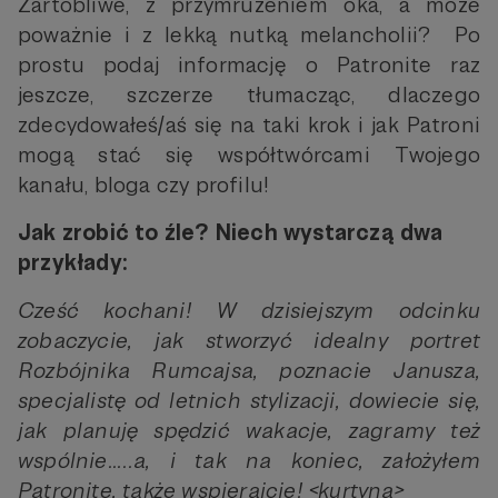
Żartobliwe, z przymrużeniem oka, a może
poważnie i z lekką nutką melancholii? Po
prostu podaj informację o Patronite raz
jeszcze, szczerze tłumacząc, dlaczego
zdecydowałeś/aś się na taki krok i jak Patroni
mogą stać się współtwórcami Twojego
kanału, bloga czy profilu!
Jak zrobić to źle? Niech wystarczą dwa
przykłady:
Cześć kochani! W dzisiejszym odcinku
zobaczycie, jak stworzyć idealny portret
Rozbójnika Rumcajsa, poznacie Janusza,
specjalistę od letnich stylizacji, dowiecie się,
jak planuję spędzić wakacje, zagramy też
wspólnie…..a, i tak na koniec, założyłem
Patronite, także wspierajcie! <kurtyna>