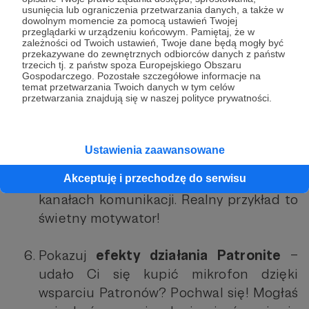
usunięcia lub ograniczenia przetwarzania danych, a także w
dowolnym momencie za pomocą ustawień Twojej
Od czasu do czasu pokaż społeczności
przeglądarki w urządzeniu końcowym. Pamiętaj, że w
zależności od Twoich ustawień, Twoje dane będą mogły być
korzyści, które otrzymują Patroni
-
przekazywane do zewnętrznych odbiorców danych z państw
trzecich tj. z państw spoza Europejskiego Obszaru
„
Ostatnio w zamkniętej Grupie Patronów
Gospodarczego. Pozostałe szczegółowe informacje na
zapadła decyzja, żebym nagrał film o
temat przetwarzania Twoich danych w tym celów
przetwarzania znajdują się w naszej polityce prywatności.
kałamarnicach-ludojadach. Oto on!”
Poproś Patronów, żeby napisali,
dlaczego
Ustawienia zaawansowane
zdecydowali Cię wspierać
– jeśli się
Akceptuję i przechodzę do serwisu
zgodzą, opublikuj ich słowa w swoich
kanałach komunikacji. Realny przykład to
świetny motywator!
Pokazuj
efekty działania Patronite
–
udało Ci się kupić mikrofon dzięki
wsparciu Patronów? Pochwal się! Mogłaś