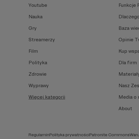
Youtube
Funkcje 
Nauka
Dlaczego
Gry
Baza wie
Streamerzy
Opinie 
Film
Kup wspa
Polityka
Dla firm
Zdrowie
Materiał
Wyprawy
Nasz Ze
Więcej kategorii
Media o 
About
Regulamin
Polityka prywatności
Patronite Commons
Waru