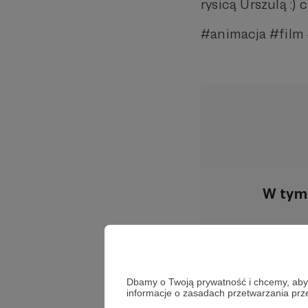
rysicą Urszulą :)
#animacja #film
W tym 
Dbamy o Twoją prywatność i chcemy, abyś 
informacje o zasadach przetwarzania pr