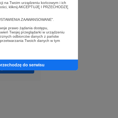
acji na Twoim urządzeniu końcowym i ich
alności, kliknij AKCEPTUJĘ I PRZECHODZĘ
cję "USTAWIENIA ZAAWANSOWANE".
oje prawo żądania dostępu,
tjusty
justaanimuje
wień Twojej przeglądarki w urządzeniu
trznych odbiorców danych z państw
 przetwarzania Twoich danych w tym
przechodzę do serwisu
profil autora