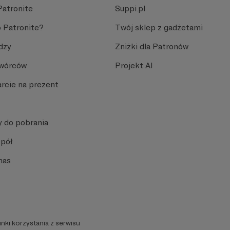
Patronite
Suppi.pl
 Patronite?
Twój sklep z gadżetami
dzy
Zniżki dla Patronów
Twórców
Projekt AI
rcie na prezent
y do pobrania
spół
nas
nki korzystania z serwisu