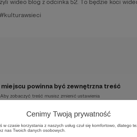
 czyli wideo blog z odcinka 52. To będzie koci wid
 #kulturawsieci
miejscu powinna być zewnętrzna treść
Aby zobaczyć treść musisz zmienić ustawienia
polityki prywatności
Cenimy Twoją prywatność
w czasie korzystania z naszych usług czuł się komfortowo, dlatego te
zez nas Twoich danych osobowych.