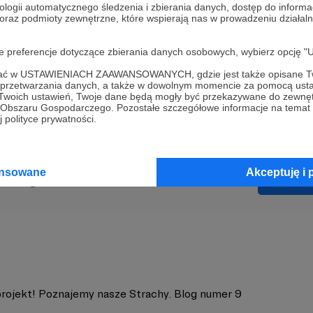
ologii automatycznego śledzenia i zbierania danych, dostęp do inform
 oraz podmioty zewnętrzne, które wspierają nas w prowadzeniu dział
oje preferencje dotyczące zbierania danych osobowych, wybierz op
ofać w USTAWIENIACH ZAAWANSOWANYCH, gdzie jest także opisane Tw
lturawsieci
ciekawostki
magix
movie
edit
edycja
projek
a przetwarzania danych, a także w dowolnym momencie za pomocą usta
 Twoich ustawień, Twoje dane będą mogły być przekazywane do zewnę
go Obszaru Gospodarczego. Pozostałe szczegółowe informacje na temat
 polityce prywatności.
ansowane
Akceptuję i 
a Margielewska
Zobacz 
rojekt! Poznajemy nasze Strachy. Blog numer 9