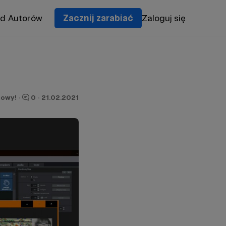
od Autorów
Zacznij zarabiać
Zaloguj się
owy!
·
0
·
21.02.2021