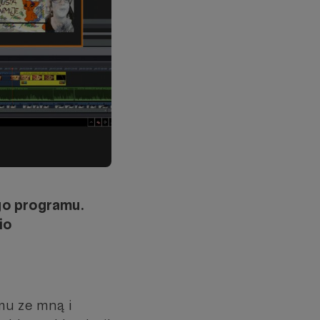
go programu.
io
mu ze mną i