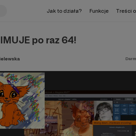
Jak to działa?
Funkcje
Treści 
MUJE po raz 64!
ielewska
Darm