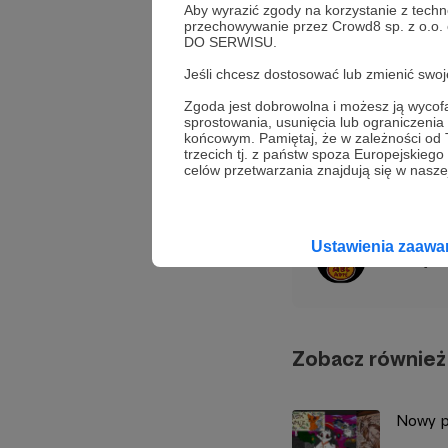
Aby wyrazić zgody na korzystanie z techn
przechowywanie przez Crowd8 sp. z o.o.
DO SERWISU.
Jeśli chcesz dostosować lub zmienić sw
Zgoda jest dobrowolna i możesz ją wyc
animacja
film
ku
sprostowania, usunięcia lub ograniczeni
końcowym. Pamiętaj, że w zależności od
trzecich tj. z państw spoza Europejskie
Udostępnij
celów przetwarzania znajdują się w naszej
Ustawienia zaaw
Justyn
Zobacz również
Nowy p