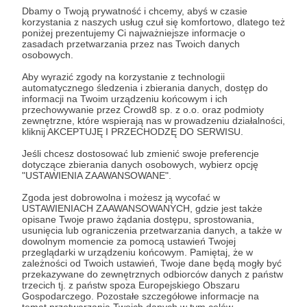
Dbamy o Twoją prywatność i chcemy, abyś w czasie
korzystania z naszych usług czuł się komfortowo, dlatego też
Zostań Patronem
poniżej prezentujemy Ci najważniejsze informacje o
zasadach przetwarzania przez nas Twoich danych
osobowych.
Zaloguj się
Aby wyrazić zgody na korzystanie z technologii
automatycznego śledzenia i zbierania danych, dostęp do
informacji na Twoim urządzeniu końcowym i ich
wyrd science
ilustracja
gry planszowe
horror
dracula
przechowywanie przez Crowd8 sp. z o.o. oraz podmioty
zewnętrzne, które wspierają nas w prowadzeniu działalności,
szlam
kliknij AKCEPTUJĘ I PRZECHODZĘ DO SERWISU.
Jeśli chcesz dostosować lub zmienić swoje preferencje
dotyczące zbierania danych osobowych, wybierz opcję
Udostępnij
"USTAWIENIA ZAAWANSOWANE".
Zgoda jest dobrowolna i możesz ją wycofać w
USTAWIENIACH ZAAWANSOWANYCH, gdzie jest także
opisane Twoje prawo żądania dostępu, sprostowania,
usunięcia lub ograniczenia przetwarzania danych, a także w
dowolnym momencie za pomocą ustawień Twojej
przeglądarki w urządzeniu końcowym. Pamiętaj, że w
Łukasz Kowalczuk
zależności od Twoich ustawień, Twoje dane będą mogły być
przekazywane do zewnętrznych odbiorców danych z państw
trzecich tj. z państw spoza Europejskiego Obszaru
Zobacz profil autora
Gospodarczego. Pozostałe szczegółowe informacje na
temat przetwarzania Twoich danych w tym celów