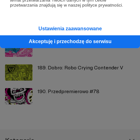
przetwarzania znajdują się w naszej polityce prywatności.
Zobacz również
Ustawienia zaawansowane
Akceptuję i przechodzę do serwisu
185. Od kuchni #20: SZLAM V
189. Dobro: Robo Crying Contender V
190. Przedpremierowo #78