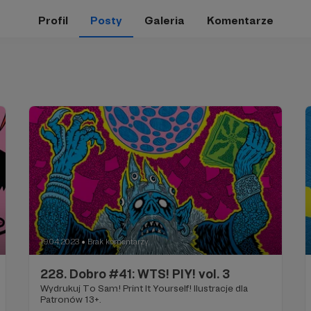
Profil
Posty
Galeria
Komentarze
19.04.2023
Brak komentarzy
●
228. Dobro #41: WTS! PIY! vol. 3
Wydrukuj To Sam! Print It Yourself! Ilustracje dla
Patronów 13+.