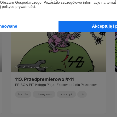
go Obszaru Gospodarczego. Pozostałe szczegółowe informacje na temat
 polityce prywatności.
ansowane
Akceptuję i 
10.03.2021
Komentarze: 2
●
119. Przedpremierowo #41
PRISON PIT Księga Piąta! Zapowiedź dla Patronów.
komiks
johnny ryan
prison pit
+4