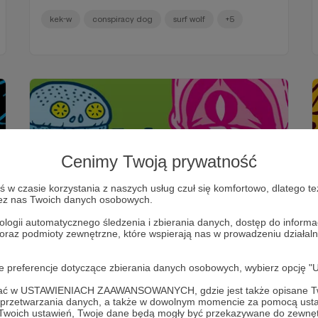
kek-w
conspiracy dog
surf wolf
+5
Cenimy Twoją prywatność
w czasie korzystania z naszych usług czuł się komfortowo, dlatego te
zez nas Twoich danych osobowych.
28.06.2022
Brak komentarzy
●
ologii automatycznego śledzenia i zbierania danych, dostęp do inform
 oraz podmioty zewnętrzne, które wspierają nas w prowadzeniu dział
185. Od kuchni #20: SZLAM V
O wystawie SZLAM V. Za darmo. Dla wszystkich!
oje preferencje dotyczące zbierania danych osobowych, wybierz op
ofać w USTAWIENIACH ZAAWANSOWANYCH, gdzie jest także opisane Tw
szlam
białogard
komiks
+2
a przetwarzania danych, a także w dowolnym momencie za pomocą usta
 Twoich ustawień, Twoje dane będą mogły być przekazywane do zewnę