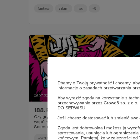
fantasy
szlam
rpg
+5
Dbamy o Twoją prywatność i chcemy, abyś 
informacje o zasadach przetwarzania pr
06.07.2022
Brak komentarzy
●
Aby wyrazić zgody na korzystanie z techn
przechowywanie przez Crowd8 sp. z o.o.
DO SERWISU.
188. Przedpremierowo #77
Czy gry planszowe i horrory mają ze sobą coś
Jeśli chcesz dostosować lub zmienić sw
wspólnego? Ilustracja do trzeciego numeru Wyrd
Science Magazine. Przedpremierowo, dla Patronów.
Zgoda jest dobrowolna i możesz ją wyc
sprostowania, usunięcia lub ograniczeni
końcowym. Pamiętaj, że w zależności od
wyrd science
ilustracja
gry planszowe
+3