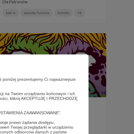
Dla Patronów.
kek-w
wonder funnies
komiks
+4
ż poniżej prezentujemy Ci najważniejsze
29.04.2022
Komentarze: 1
●
acji na Twoim urządzeniu końcowym i ich
alności, kliknij AKCEPTUJĘ I PRZECHODZĘ
176. Przedpremierowo #71
Krowa i wąż. Przedpremierowo. Dla Patronów.
cję "USTAWIENIA ZAAWANSOWANE".
oje prawo żądania dostępu,
tmnt
żółwie ninja
cudley
+4
wień Twojej przeglądarki w urządzeniu
trznych odbiorców danych z państw