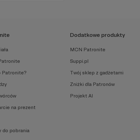
nite
Dodatkowe produkty
iała
MCN Patronite
Patronite
Suppi.pl
 Patronite?
Twój sklep z gadżetami
dzy
Zniżki dla Patronów
Twórców
Projekt AI
rcie na prezent
y do pobrania