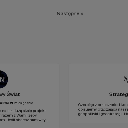
Następne »
wy Świat
Strateg
0943
zł
miesięcznie
Czerpiąc z przeszłości i kon
opisujemy otaczającą nas r
 na tak dużą skalę projekt
geopolityki i geostrategii.
y razem z Wami, żeby
ze Strategy&Future kluczow
iom. Jeśli chcesz nam w tym
geopolitycznej w Polsce i w
nie zabraknie. :)