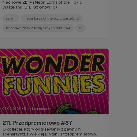
Neonowe Zbiry i Neon Lords of the Toxic
Wasteland! Dla Patronów 13+.
szlam
neon lords of the toxic wasteland
neonowe zbiry z toksycznych pustkowi
+3
07.02.2023
Brak komentarzy
●
211. Przedpremierowo #87
O kotlecie, który odgrzewamy z pewnym
scenarzystą z Wielkiej Brytanii. Przedpremierowo.