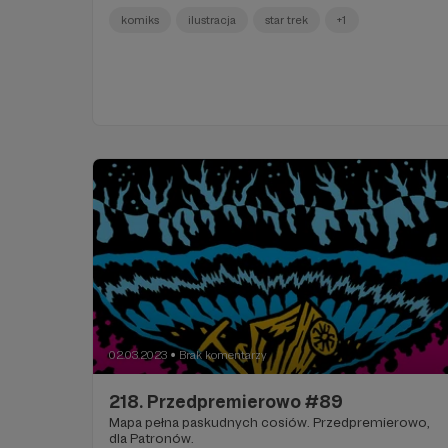
komiks
ilustracja
star trek
+1
02.03.2023
Brak komentarzy
●
218. Przedpremierowo #89
Mapa pełna paskudnych cosiów. Przedpremierowo,
dla Patronów.