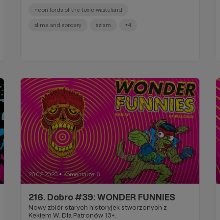
neon lords of the toxic wasteland
slime and sorcery
szlam
+4
20.02.2023
Komentarze: 6
●
216. Dobro #39: WONDER FUNNIES
Nowy zbiór starych historyjek stworzonych z
Kekiem W. Dla Patronów 13+.