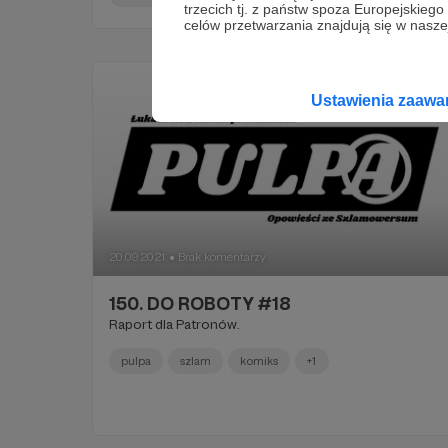
trzecich tj. z państw spoza Europejskie
celów przetwarzania znajdują się w naszej
Ustawienia zaaw
20.09.2021
Brak komentarzy
●
150. DO ROBOTY #18
Raport dla Patronów.
pulpa
szlam
komiks
+1