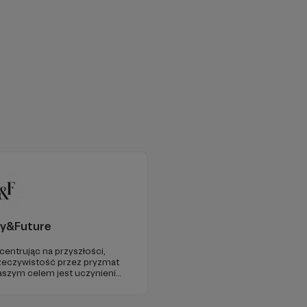
y&Future
centrując na przyszłości,
zeczywistość przez pryzmat
 Naszym celem jest uczynienie
ego źródła myśli
 Europie.