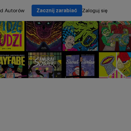
od Autorów
Zacznij zarabiać
Zaloguj się