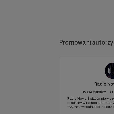
Promowani autorzy
Radio No
30612
patronów
78
Radio Nowy Świat to pierwszy
medialny w Polsce. Jesteśm
trzymać wspólnie pion i poz
pomóc - zapraszamy, miejsca 