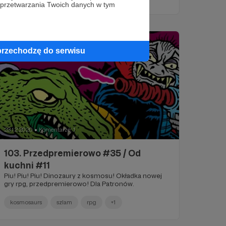
 przetwarzania Twoich danych w tym
przechodzę do serwisu
23.12.2020
Komentarze: 1
●
103. Przedpremierowo #35 / Od
kuchni #11
Piu! Piu! Piu! Dinozaury z kosmosu! Okładka nowej
gry rpg, przedpremierowo! Dla Patronów.
kosmosaurs
szlam
rpg
+1