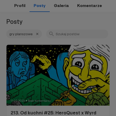
Profil
Posty
Galeria
Komentarze
Posty
gry planszowe
11.02.2023
Brak komentarzy
●
213. Od kuchni #25: HeroQuest x Wyrd