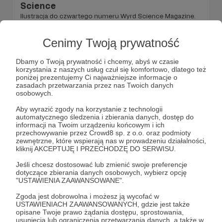
Science
Ilustracja do czwartego numeru Wyrd Science Magazine.
Za darmo, dla wszystkich!
Cenimy Twoją prywatność
heroquest
fantasy
tabletop
+3
Dbamy o Twoją prywatność i chcemy, abyś w czasie
korzystania z naszych usług czuł się komfortowo, dlatego też
poniżej prezentujemy Ci najważniejsze informacje o
zasadach przetwarzania przez nas Twoich danych
osobowych.
Aby wyrazić zgody na korzystanie z technologii
automatycznego śledzenia i zbierania danych, dostęp do
informacji na Twoim urządzeniu końcowym i ich
przechowywanie przez Crowd8 sp. z o.o. oraz podmioty
zewnętrzne, które wspierają nas w prowadzeniu działalności,
kliknij AKCEPTUJĘ I PRZECHODZĘ DO SERWISU.
Jeśli chcesz dostosować lub zmienić swoje preferencje
dotyczące zbierania danych osobowych, wybierz opcję
"USTAWIENIA ZAAWANSOWANE".
06.07.2022
Brak komentarzy
●
Zgoda jest dobrowolna i możesz ją wycofać w
USTAWIENIACH ZAAWANSOWANYCH, gdzie jest także
188. Przedpremierowo #77
opisane Twoje prawo żądania dostępu, sprostowania,
Czy gry planszowe i horrory mają ze sobą coś
usunięcia lub ograniczenia przetwarzania danych, a także w