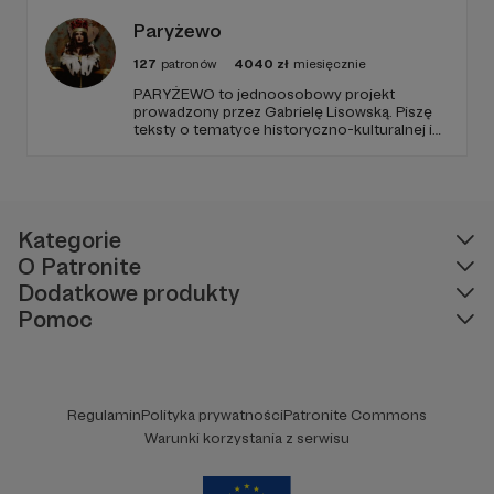
go po raz pierwszy. Spodziewajcie się
nowego odcinka co czwartek.
Paryżewo
127
patronów
4040
zł
miesięcznie
PARYŻEWO to jednoosobowy projekt
prowadzony przez Gabrielę Lisowską. Piszę
teksty o tematyce historyczno-kulturalnej i
społecznej, tworzę dwa podcasty –
PARYŻEWO i TW: LISOWSKA oraz regularnie
publikuję treści na Instagramie.
Kategorie
O Patronite
Dodatkowe produkty
Pomoc
Regulamin
Polityka prywatności
Patronite Commons
Warunki korzystania z serwisu