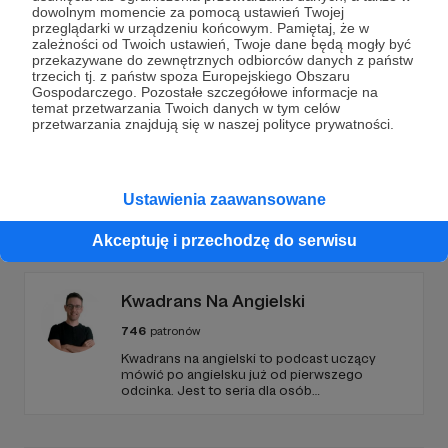
wspólnego? Ilustracja do trzeciego numeru Wyrd Science
dowolnym momencie za pomocą ustawień Twojej
Magazine. Przedpremierowo, dla Patronów.
przeglądarki w urządzeniu końcowym. Pamiętaj, że w
zależności od Twoich ustawień, Twoje dane będą mogły być
wyrd science
ilustracja
gry planszowe
+3
przekazywane do zewnętrznych odbiorców danych z państw
trzecich tj. z państw spoza Europejskiego Obszaru
Gospodarczego. Pozostałe szczegółowe informacje na
temat przetwarzania Twoich danych w tym celów
przetwarzania znajdują się w naszej polityce prywatności.
Ustawienia zaawansowane
Promowani autorzy
Akceptuję i przechodzę do serwisu
Kwadrans Na Angielski
746
patronów
Kwadrans na angielski to podcast uczący
mówić po angielsku już od pierwszego
odcinka. Jest to seria dla osób
początkujących, którzy chcą przełamać
barierę przed mówieniem w języku obcym,
odświeżyć sobie angielski, albo... nauczyć się