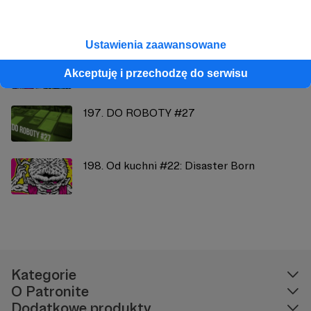
Zobacz również
Ustawienia zaawansowane
193. Od kuchni #21: AKT #30
Akceptuję i przechodzę do serwisu
197. DO ROBOTY #27
198. Od kuchni #22: Disaster Born
Kategorie
O Patronite
Dodatkowe produkty