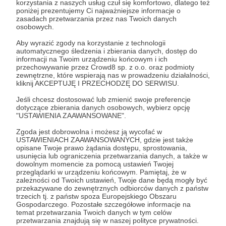
korzystania z naszych usług czuł się komfortowo, dlatego też
poniżej prezentujemy Ci najważniejsze informacje o
Zaloguj się
zasadach przetwarzania przez nas Twoich danych
osobowych.
Aby wyrazić zgody na korzystanie z technologii
space weirdos
tabletop
wargaming
ilustracja
automatycznego śledzenia i zbierania danych, dostęp do
informacji na Twoim urządzeniu końcowym i ich
nerd sirens
przechowywanie przez Crowd8 sp. z o.o. oraz podmioty
zewnętrzne, które wspierają nas w prowadzeniu działalności,
kliknij AKCEPTUJĘ I PRZECHODZĘ DO SERWISU.
Udostępnij
Jeśli chcesz dostosować lub zmienić swoje preferencje
dotyczące zbierania danych osobowych, wybierz opcję
"USTAWIENIA ZAAWANSOWANE".
Zgoda jest dobrowolna i możesz ją wycofać w
USTAWIENIACH ZAAWANSOWANYCH, gdzie jest także
opisane Twoje prawo żądania dostępu, sprostowania,
usunięcia lub ograniczenia przetwarzania danych, a także w
Łukasz Kowalczuk
dowolnym momencie za pomocą ustawień Twojej
przeglądarki w urządzeniu końcowym. Pamiętaj, że w
zależności od Twoich ustawień, Twoje dane będą mogły być
przekazywane do zewnętrznych odbiorców danych z państw
Zobacz profil autora
trzecich tj. z państw spoza Europejskiego Obszaru
Gospodarczego. Pozostałe szczegółowe informacje na
temat przetwarzania Twoich danych w tym celów
przetwarzania znajdują się w naszej polityce prywatności.