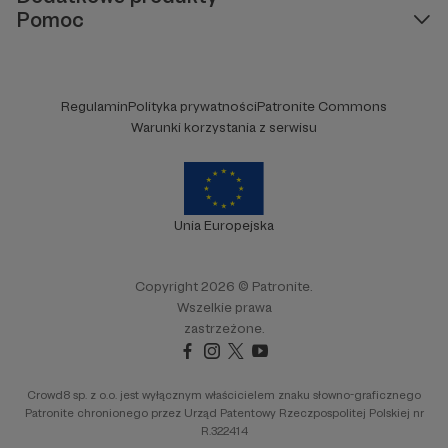
Pomoc
Regulamin
Polityka prywatności
Patronite Commons
Warunki korzystania z serwisu
Unia Europejska
Copyright 2026 © Patronite.
Wszelkie prawa
zastrzeżone.
Crowd8 sp. z o.o. jest wyłącznym właścicielem znaku słowno-graficznego
Patronite chronionego przez Urząd Patentowy Rzeczpospolitej Polskiej nr
R.322414