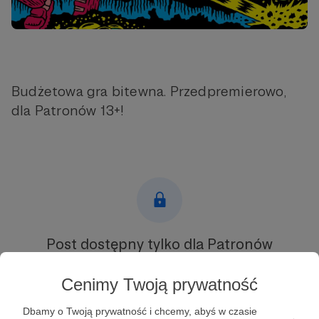
Budżetowa gra bitewna. Przedpremierowo,
dla Patronów 13+!
Post dostępny tylko dla Patronów
Aby zobaczyć ten materiał musisz być zalogowany
Cenimy Twoją prywatność
Zostań Patronem
Dbamy o Twoją prywatność i chcemy, abyś w czasie