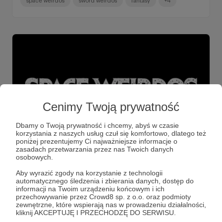
space weirdos
sword weirdos
fantasy
+4
Cenimy Twoją prywatność
Dbamy o Twoją prywatność i chcemy, abyś w czasie
korzystania z naszych usług czuł się komfortowo, dlatego też
poniżej prezentujemy Ci najważniejsze informacje o
26.01.2022
Brak komentarzy
●
zasadach przetwarzania przez nas Twoich danych
osobowych.
168. Od kuchni #16: Space Weirdos PL
Aby wyrazić zgody na korzystanie z technologii
O pracy nad okładką polskiej edycji Space Weirdos. Za
automatycznego śledzenia i zbierania danych, dostęp do
darmo. Dla wszystkich!
informacji na Twoim urządzeniu końcowym i ich
przechowywanie przez Crowd8 sp. z o.o. oraz podmioty
nerd sirens
rpg
wargaming
+3
zewnętrzne, które wspierają nas w prowadzeniu działalności,
kliknij AKCEPTUJĘ I PRZECHODZĘ DO SERWISU.