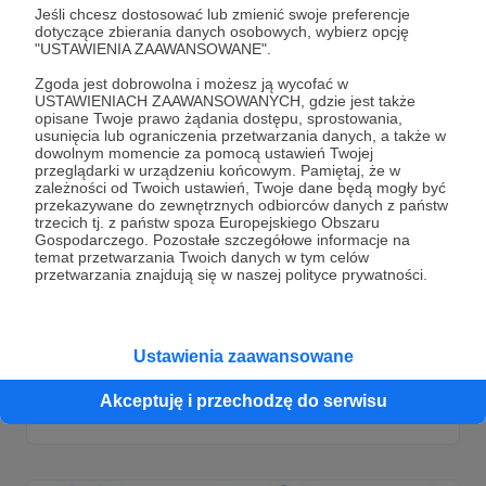
Jeśli chcesz dostosować lub zmienić swoje preferencje
dotyczące zbierania danych osobowych, wybierz opcję
"USTAWIENIA ZAAWANSOWANE".
Zgoda jest dobrowolna i możesz ją wycofać w
USTAWIENIACH ZAAWANSOWANYCH, gdzie jest także
opisane Twoje prawo żądania dostępu, sprostowania,
usunięcia lub ograniczenia przetwarzania danych, a także w
dowolnym momencie za pomocą ustawień Twojej
przeglądarki w urządzeniu końcowym. Pamiętaj, że w
zależności od Twoich ustawień, Twoje dane będą mogły być
przekazywane do zewnętrznych odbiorców danych z państw
trzecich tj. z państw spoza Europejskiego Obszaru
Gospodarczego. Pozostałe szczegółowe informacje na
temat przetwarzania Twoich danych w tym celów
23.12.2021
Brak komentarzy
●
przetwarzania znajdują się w naszej polityce prywatności.
164. DO ROBOTY #21
O planach na 2022 rok. Za darmo. Dla wszystkich.
Ustawienia zaawansowane
komiks
frankenrocker and the jailbait punks
Akceptuję i przechodzę do serwisu
hockeypocalypse
+5