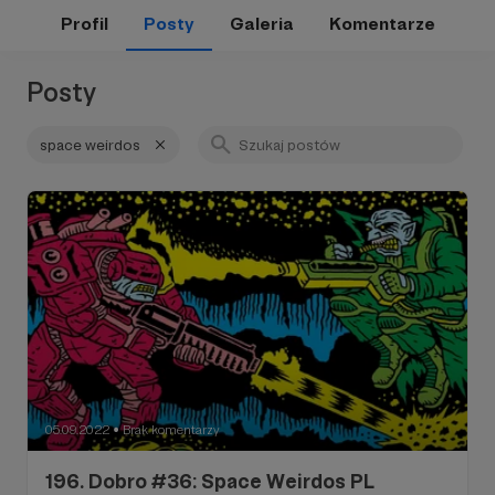
Profil
Posty
Galeria
Komentarze
Posty
space weirdos
05.09.2022
Brak komentarzy
●
196. Dobro #36: Space Weirdos PL