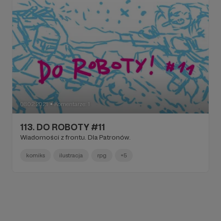
08.02.2021
Komentarze: 1
●
113. DO ROBOTY #11
Wiadomości z frontu. Dla Patronów.
komiks
ilustracja
rpg
+5