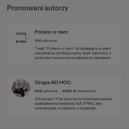
Promowani autorzy
Potem-o-tem
100
patronów
Teatr "Potem-o-tem" to działający w pełni
niezależnie, profesjonalny teatr założony z
potrzeby tworzenia na własnych zasadach.
Od 10 lat szukamy ciekawej formy
opowiadania i oryginalnych przestrzeni do
grania, które w połączeniu z poczuciem
humoru dają zupełnie nową jakość
teatralnego doświadczenia.
Grupa AD HOC
206
patronów
4520
zł
miesięcznie
Od ponad 17 lat tworzymy improwizowane
spektakle komediowe, NA ŻYWO, bez
scenariusza, w oparciu o sugestie
publiczności i naszą nieograniczoną
wyobraźnię.