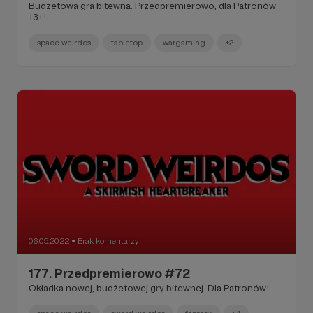
Budżetowa gra bitewna. Przedpremierowo, dla Patronów
13+!
space weirdos
tabletop
wargaming
+2
06.05.2022
Brak komentarzy
●
177. Przedpremierowo #72
Okładka nowej, budżetowej gry bitewnej. Dla Patronów!