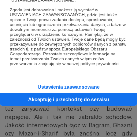
"USTAWIENIA ZAAWANSOWANE".
nowoczesna technologia przegrała w
Zgoda jest dobrowolna i możesz ją wycofać w
konfrontacji z afgańską rzeczywistością.
USTAWIENIACH ZAAWANSOWANYCH, gdzie jest także
opisane Twoje prawo żądania dostępu, sprostowania,
Chciałem więc czy nie, byłem skazany na
usunięcia lub ograniczenia przetwarzania danych, a także w
internet.
dowolnym momencie za pomocą ustawień Twojej
przeglądarki w urządzeniu końcowym. Pamiętaj, że w
zależności od Twoich ustawień, Twoje dane będą mogły być
Lecz jak mówią: „nie ma tego złego…” –
przekazywane do zewnętrznych odbiorców danych z państw
trzecich tj. z państw spoza Europejskiego Obszaru
„tradycyjny” kontakt z panelem
Gospodarczego. Pozostałe szczegółowe informacje na
administracyjnym blogu pozwalał mi na
temat przetwarzania Twoich danych w tym celów
przetwarzania znajdują się w naszej polityce prywatności.
pisanie dłuższych relacji. Dziś uważam to za
zrządzenie losu. W esemesowych wpisach nie
byłoby bowiem miejsca na emocje –
Ustawienia zaawansowane
należałoby podać wyłącznie suchą,
skondensowaną informację. Trudno byłoby
Akceptuję i przechodzę do serwisu
też zarysować kontekst czy budować
napięcie. Ale i tak nie zabrakło schodów.
Jakość internetowych łącz w Bagram, Ghazni
czy Mazar-i-Sharif była znośna, lecz gdy