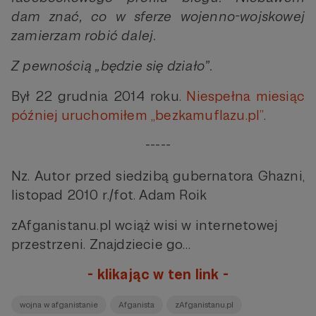
dam znać, co w sferze wojenno-wojskowej
zamierzam robić dalej.
Z pewnością „będzie się działo”.
Był 22 grudnia 2014 roku.
Niespełna miesiąc
później uruchomiłem „bezkamuflazu.pl”
.
-----
Nz. Autor przed siedzibą gubernatora Ghazni,
listopad 2010 r./fot. Adam Roik
zAfganistanu.pl wciąż wisi w internetowej
przestrzeni. Znajdziecie go…
- klikając w ten link -
wojna w afganistanie
Afganista
zAfganistanu.pl