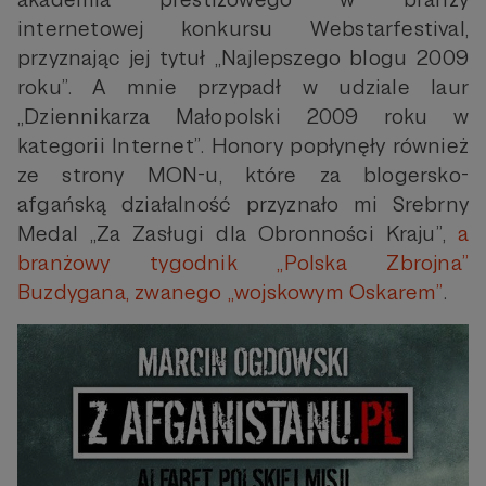
internetowej konkursu Webstarfestival,
przyznając jej tytuł „Najlepszego blogu 2009
roku”. A mnie przypadł w udziale laur
„Dziennikarza Małopolski 2009 roku w
kategorii Internet”. Honory popłynęły również
ze strony MON-u, które za blogersko-
afgańską działalność przyznało mi Srebrny
Medal „Za Zasługi dla Obronności Kraju”,
a
branżowy tygodnik „Polska Zbrojna”
Buzdygana, zwanego „wojskowym Oskarem”
.