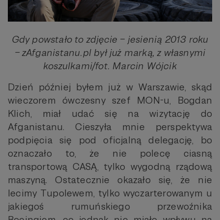
Gdy powstało to zdjęcie – jesienią 2013 roku
– zAfganistanu.pl był już marką, z własnymi
koszulkami/fot. Marcin Wójcik
Dzień później byłem już w Warszawie, skąd
wieczorem ówczesny szef MON-u, Bogdan
Klich, miał udać się na wizytację do
Afganistanu. Cieszyła mnie perspektywa
podpięcia się pod oficjalną delegację, bo
oznaczało to, że nie polecę ciasną
transportową CASĄ, tylko wygodną rządową
maszyną. Ostatecznie okazało się, że nie
lecimy Tupolewem, tylko wyczarterowanym u
jakiegoś rumuńskiego przewoźnika
Boeingiem, co jednak nie miało wpływu na