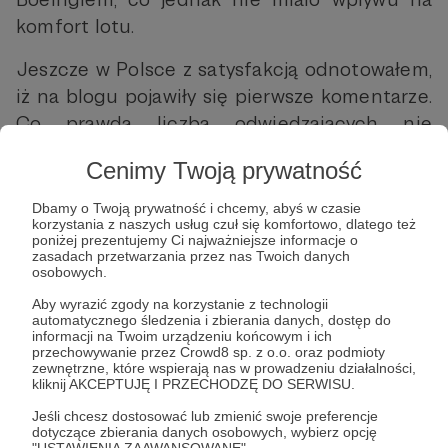
komfort lotu.
Jeszcze w Polsce z satysfakcją odnotowałem,
iż na blogu pojawiły się pierwsze komentarze.
Co prawda liczba odwiedzających nie
powalała na kolana – pierwszego dnia było
Cenimy Twoją prywatność
ich jedenastu, drugiego pięćdziesięciu – ale,
jak sobie tłumaczyłem, „od czegoś przecież
Dbamy o Twoją prywatność i chcemy, abyś w czasie
korzystania z naszych usług czuł się komfortowo, dlatego też
trzeba zacząć”. I z tą myślą wsiadłem do
poniżej prezentujemy Ci najważniejsze informacje o
samolotu.
zasadach przetwarzania przez nas Twoich danych
osobowych.
Kilkanaście godzin później – gdy czekaliśmy
Aby wyrazić zgody na korzystanie z technologii
automatycznego śledzenia i zbierania danych, dostęp do
w Kabulu na przylot śmigieł, które miały nas
informacji na Twoim urządzeniu końcowym i ich
zabrać do Ghazni – przyszło pierwsze
przechowywanie przez Crowd8 sp. z o.o. oraz podmioty
zewnętrzne, które wspierają nas w prowadzeniu działalności,
rozczarowanie. Mechanizm wrzucania wpisów
kliknij AKCEPTUJĘ I PRZECHODZĘ DO SERWISU.
via komórka przestał działać. Mniejsza o
Jeśli chcesz dostosować lub zmienić swoje preferencje
dotyczące zbierania danych osobowych, wybierz opcję
szczegóły techniczne – nie po raz pierwszy