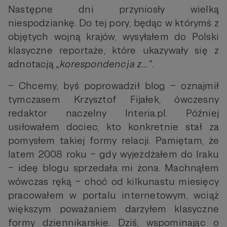
Następne dni przyniosły wielką
niespodziankę. Do tej pory, będąc w którymś z
objętych wojną krajów, wysyłałem do Polski
klasyczne reportaże, które ukazywały się z
adnotacją
„korespondencja z…”
.
– Chcemy, byś poprowadził blog – oznajmił
tymczasem Krzysztof Fijałek, ówczesny
redaktor naczelny Interia.pl. Później
usiłowałem dociec, kto konkretnie stał za
pomysłem takiej formy relacji. Pamiętam, że
latem 2008 roku – gdy wyjeżdżałem do Iraku
– ideę blogu sprzedała mi żona. Machnąłem
wówczas ręką – choć od kilkunastu miesięcy
pracowałem w portalu internetowym, wciąż
większym poważaniem darzyłem klasyczne
formy dziennikarskie. Dziś, wspominając o