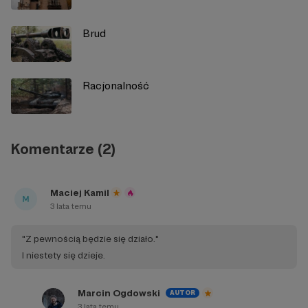
Brud
Racjonalność
Komentarze (2)
Maciej Kamil
3 lata temu
"Z pewnością będzie się działo."
I niestety się dzieje.
Marcin Ogdowski
AUTOR
3 lata temu