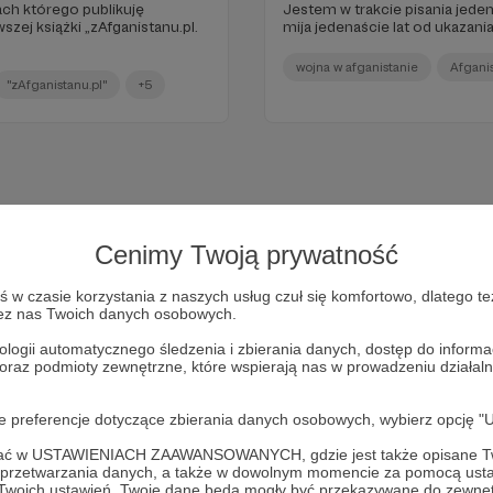
ach którego publikuję
Jestem w trakcie pisania jeden
zej książki „zAfganistanu.pl.
mija jedenaście lat od ukazan
wojna w afganistanie
Afgani
"zAfganistanu.pl"
+5
Cenimy Twoją prywatność
w czasie korzystania z naszych usług czuł się komfortowo, dlatego te
zez nas Twoich danych osobowych.
ologii automatycznego śledzenia i zbierania danych, dostęp do inform
 oraz podmioty zewnętrzne, które wspierają nas w prowadzeniu dział
Dołącz do grona Patronów!
oje preferencje dotyczące zbierania danych osobowych, wybierz op
ofać w USTAWIENIACH ZAAWANSOWANYCH, gdzie jest także opisane Tw
Wesprzyj działalność Autora
Marcin Ogdowski
już teraz!
a przetwarzania danych, a także w dowolnym momencie za pomocą usta
 Twoich ustawień, Twoje dane będą mogły być przekazywane do zewnę