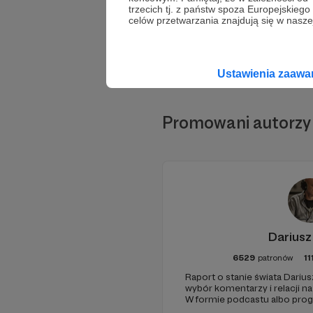
trzecich tj. z państw spoza Europejskie
celów przetwarzania znajdują się w naszej
Ustawienia zaaw
Promowani autorzy
Dariusz
6529
patronów
11
Raport o stanie świata Darius
wybór komentarzy i relacji n
W formie podcastu albo pro
miejsc na ziemi.