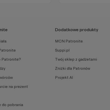
Promuje umiarkowanie w życ
plemiennością i bańkami in
nite
Dodatkowe produkty
iała
MCN Patronite
Patronite
Suppi.pl
 Patronite?
Twój sklep z gadżetami
dzy
Zniżki dla Patronów
Twórców
Projekt AI
rcie na prezent
y do pobrania