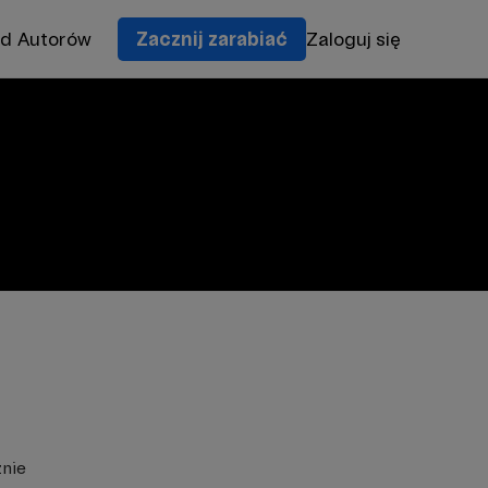
od Autorów
Zacznij zarabiać
Zaloguj się
znie