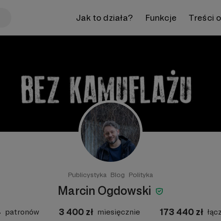
Jak to działa?
Funkcje
Treści 
Publicystyka
Blog
Polityka
Marcin Ogdowski
4
3 400
zł
173 440
zł
patronów
miesięcznie
łąc