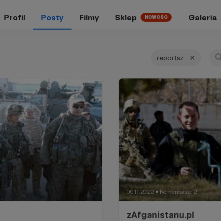
Profil
Posty
Filmy
Sklep
Galeria
NOWOŚĆ
reportaż
09.11.2022
Komentarze: 2
●
zAfganistanu.pl