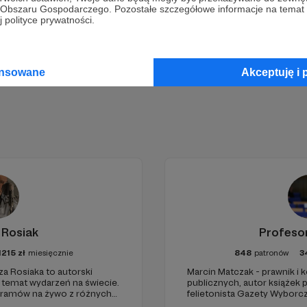
go Obszaru Gospodarczego. Pozostałe szczegółowe informacje na temat
 polityce prywatności.
Zostań Patronem
ansowane
Akceptuję i 
 Rosiak
Profeso
1215
zł
miesięcznie
848
patronów
3
za Rosiaka to autorski
Marcin Matczak - prawnik i
a temat wydarzeń na świecie.
publicznych, autor książek
gramów na żywo z różnych
felietonista Gazety Wyborcz
edukacyjnych. Mówi jasno o pr