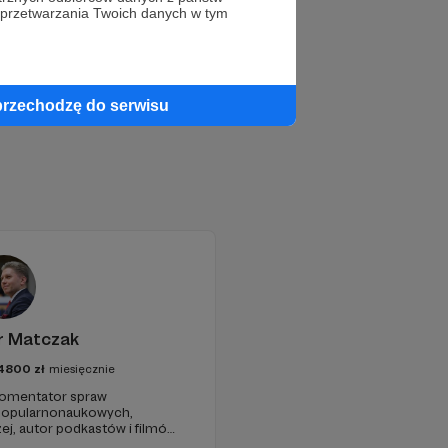
 przetwarzania Twoich danych w tym
przechodzę do serwisu
r Matczak
4800
zł
miesięcznie
 komentator spraw
 popularnonaukowych,
ej, autor podkastów i filmów
awie, filozofii i języku.