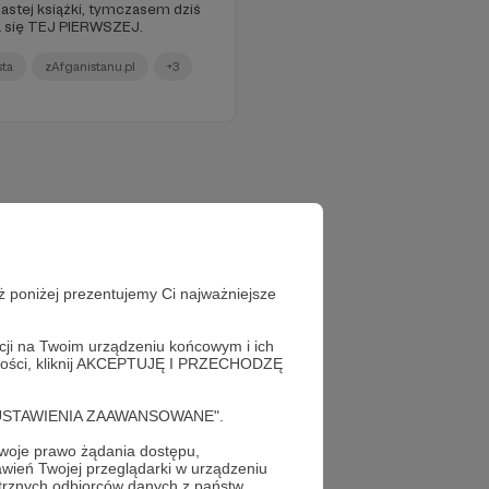
astej książki, tymczasem dziś
ia się TEJ PIERWSZEJ.
sta
zAfganistanu.pl
+3
ż poniżej prezentujemy Ci najważniejsze
acji na Twoim urządzeniu końcowym i ich
alności, kliknij AKCEPTUJĘ I PRZECHODZĘ
cję "USTAWIENIA ZAAWANSOWANE".
oje prawo żądania dostępu,
wień Twojej przeglądarki w urządzeniu
trznych odbiorców danych z państw