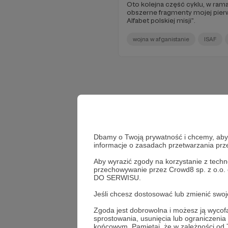
Oto kolejna część cyklu, w ram
obszerne fragmenty mojej pierws
Alfabet polskiej misji”.
wojna w afganistanie
ISAF
Dbamy o Twoją prywatność i chcemy, abyś 
informacje o zasadach przetwarzania pr
Aby wyrazić zgody na korzystanie z techn
przechowywanie przez Crowd8 sp. z o.o.
DO SERWISU.
Jeśli chcesz dostosować lub zmienić sw
Zgoda jest dobrowolna i możesz ją wyc
sprostowania, usunięcia lub ograniczeni
końcowym. Pamiętaj, że w zależności od