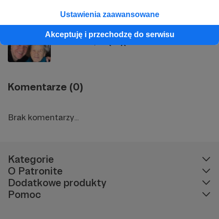
KTOŚ od kuchni
Ustawienia zaawansowane
Akceptuję i przechodzę do serwisu
Pani Ireno, dziękuję!
Komentarze (0)
Brak komentarzy...
Kategorie
O Patronite
Dodatkowe produkty
Pomoc