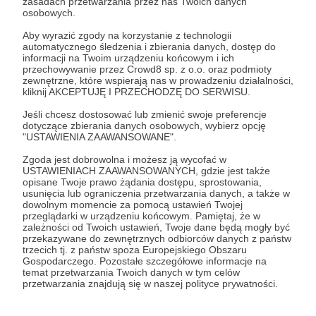
zasadach przetwarzania przez nas Twoich danych
osobowych.
Udostępnij
Aby wyrazić zgody na korzystanie z technologii
automatycznego śledzenia i zbierania danych, dostęp do
informacji na Twoim urządzeniu końcowym i ich
przechowywanie przez Crowd8 sp. z o.o. oraz podmioty
zewnętrzne, które wspierają nas w prowadzeniu działalności,
kliknij AKCEPTUJĘ I PRZECHODZĘ DO SERWISU.
Jeśli chcesz dostosować lub zmienić swoje preferencje
Fundacja KTOŚ
dotyczące zbierania danych osobowych, wybierz opcję
"USTAWIENIA ZAAWANSOWANE".
Zobacz profil autora
Zgoda jest dobrowolna i możesz ją wycofać w
USTAWIENIACH ZAAWANSOWANYCH, gdzie jest także
opisane Twoje prawo żądania dostępu, sprostowania,
usunięcia lub ograniczenia przetwarzania danych, a także w
dowolnym momencie za pomocą ustawień Twojej
przeglądarki w urządzeniu końcowym. Pamiętaj, że w
Zobacz również
zależności od Twoich ustawień, Twoje dane będą mogły być
przekazywane do zewnętrznych odbiorców danych z państw
trzecich tj. z państw spoza Europejskiego Obszaru
Gospodarczego. Pozostałe szczegółowe informacje na
Wyborcza o KTOSIACH
temat przetwarzania Twoich danych w tym celów
przetwarzania znajdują się w naszej polityce prywatności.