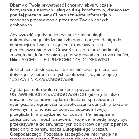
Dbamy o Twoją prywatność i chcemy, abyś w czasie
korzystania z naszych usług czuł się komfortowo, dlatego też
Zostań Patronem
poniżej prezentujemy Ci najważniejsze informacje o
zasadach przetwarzania przez nas Twoich danych
osobowych.
Zaloguj się
Aby wyrazić zgody na korzystanie z technologii
automatycznego śledzenia i zbierania danych, dostęp do
informacji na Twoim urządzeniu końcowym i ich
Sołedar
Bachmut
grupa wagnera
Jewgienij Prigożyn
przechowywanie przez Crowd8 sp. z o.o. oraz podmioty
zewnętrzne, które wspierają nas w prowadzeniu działalności,
kucharz Putina
Heinrich Himmler
Waffen-SS
kliknij AKCEPTUJĘ I PRZECHODZĘ DO SERWISU.
Jeśli chcesz dostosować lub zmienić swoje preferencje
dotyczące zbierania danych osobowych, wybierz opcję
Udostępnij
"USTAWIENIA ZAAWANSOWANE".
Zgoda jest dobrowolna i możesz ją wycofać w
USTAWIENIACH ZAAWANSOWANYCH, gdzie jest także
opisane Twoje prawo żądania dostępu, sprostowania,
usunięcia lub ograniczenia przetwarzania danych, a także w
dowolnym momencie za pomocą ustawień Twojej
przeglądarki w urządzeniu końcowym. Pamiętaj, że w
Marcin Ogdowski
zależności od Twoich ustawień, Twoje dane będą mogły być
przekazywane do zewnętrznych odbiorców danych z państw
trzecich tj. z państw spoza Europejskiego Obszaru
Zobacz profil autora
Gospodarczego. Pozostałe szczegółowe informacje na
temat przetwarzania Twoich danych w tym celów