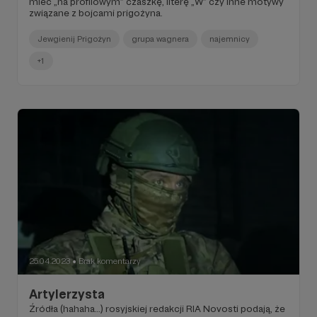
mieć „na profilowym” czaszkę, literę „W” czy inne motywy
związane z bojcami prigożyna.
Jewgienij Prigożyn
grupa wagnera
najemnicy
+1
25.04.2023
Brak komentarzy
●
Artylerzysta
Źródła (hahaha…) rosyjskiej redakcji RIA Novosti podają, że