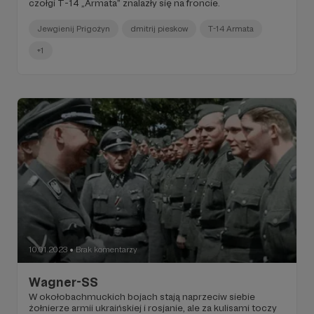
czołgi T-14 „Armata” znalazły się na froncie.
Jewgienij Prigożyn
dmitrij pieskow
T-14 Armata
+1
10.01.2023
Brak komentarzy
●
Wagner-SS
W okołobachmuckich bojach stają naprzeciw siebie
żołnierze armii ukraińskiej i rosjanie, ale za kulisami toczy