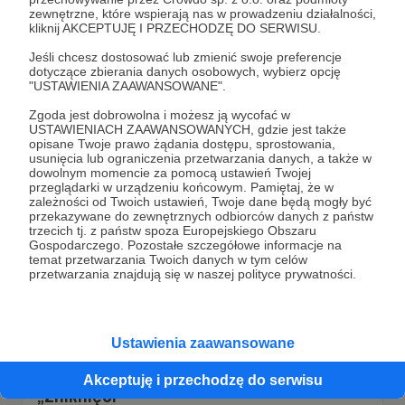
Treść tego wpisu to moje posty na Facebooku, gdzie na
zewnętrzne, które wspierają nas w prowadzeniu działalności,
bieżąco starałem się komentować pucz prigożyna. To
kliknij AKCEPTUJĘ I PRZECHODZĘ DO SERWISU.
zapis chwili, dowód zmieniającej się percepcji.
Jeśli chcesz dostosować lub zmienić swoje preferencje
pucz w rosji
Jewgienij Prigożyn
Władimir Putin
dotyczące zbierania danych osobowych, wybierz opcję
"USTAWIENIA ZAAWANSOWANE".
+2
Zgoda jest dobrowolna i możesz ją wycofać w
USTAWIENIACH ZAAWANSOWANYCH, gdzie jest także
opisane Twoje prawo żądania dostępu, sprostowania,
usunięcia lub ograniczenia przetwarzania danych, a także w
dowolnym momencie za pomocą ustawień Twojej
przeglądarki w urządzeniu końcowym. Pamiętaj, że w
zależności od Twoich ustawień, Twoje dane będą mogły być
przekazywane do zewnętrznych odbiorców danych z państw
trzecich tj. z państw spoza Europejskiego Obszaru
Gospodarczego. Pozostałe szczegółowe informacje na
temat przetwarzania Twoich danych w tym celów
przetwarzania znajdują się w naszej polityce prywatności.
Ustawienia zaawansowane
26.05.2023
Brak komentarzy
●
Akceptuję i przechodzę do serwisu
„Zniknięci”