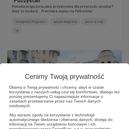
"Puczystan"
Rebelia prigożyna jako przykrywka dla przerzutu wojska?
Ależ to bzdura... Premiera wpisu na Patronite!
Jewgienij Prigożyn
grupa wagnera
pucz w rosji
+2
Cenimy Twoją prywatność
Dbamy o Twoją prywatność i chcemy, abyś w czasie
korzystania z naszych usług czuł się komfortowo, dlatego też
poniżej prezentujemy Ci najważniejsze informacje o
zasadach przetwarzania przez nas Twoich danych
osobowych.
25.06.2023
Brak komentarzy
●
Aby wyrazić zgody na korzystanie z technologii
automatycznego śledzenia i zbierania danych, dostęp do
informacji na Twoim urządzeniu końcowym i ich
Pucz
przechowywanie przez Crowd8 sp. z o.o. oraz podmioty