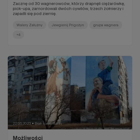
Zacznę od 30 wagnerowców, którzy drapnęli ciężarówkę,
pick-upa, zamordowali dwóch cywilów, trzech żołnierzy i
zapadli się pod ziemię.
Walery Załużny
Jewgienij Prigożyn
grupa wagnera
+4
22.05.2023
Brak komentarzy
●
Możliwości