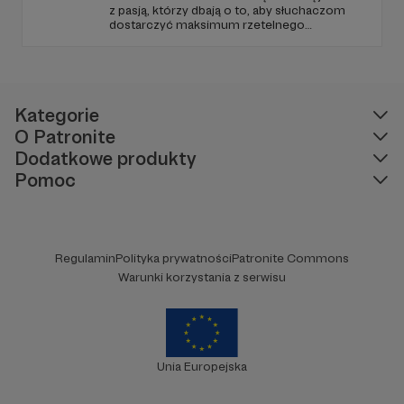
z pasją, którzy dbają o to, aby słuchaczom
dostarczyć maksimum rzetelnego
dziennikarstwa. A mogą to robić, ponieważ
Radio Wnet jest w pełni niezależne i… wolne!
Zachowanie tej właśnie wolności zależy dziś
od Twojego wsparcia!
Kategorie
O Patronite
Dodatkowe produkty
Pomoc
Regulamin
Polityka prywatności
Patronite Commons
Warunki korzystania z serwisu
Unia Europejska