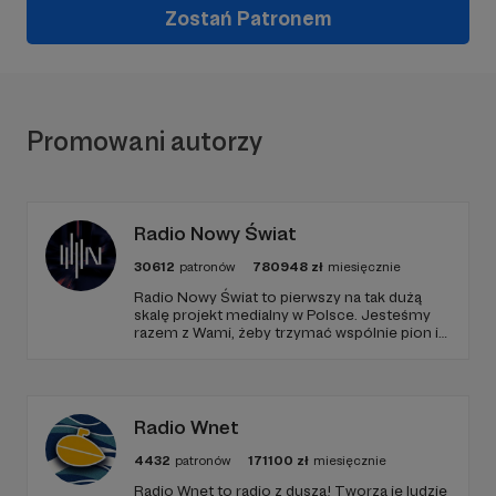
Zostań Patronem
Promowani autorzy
Radio Nowy Świat
30612
patronów
780948
zł
miesięcznie
Radio Nowy Świat to pierwszy na tak dużą
skalę projekt medialny w Polsce. Jesteśmy
razem z Wami, żeby trzymać wspólnie pion i
poziom. Jeśli chcesz nam w tym pomóc -
zapraszamy, miejsca nie zabraknie. :)
Radio Wnet
4432
patronów
171100
zł
miesięcznie
Radio Wnet to radio z duszą! Tworzą je ludzie