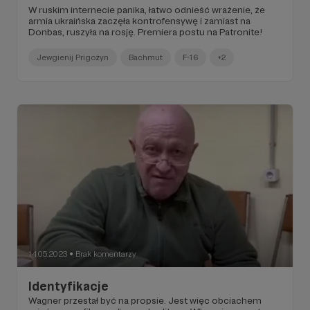
W ruskim internecie panika, łatwo odnieść wrażenie, że
armia ukraińska zaczęła kontrofensywę i zamiast na
Donbas, ruszyła na rosję. Premiera postu na Patronite!
Jewgienij Prigożyn
Bachmut
F-16
+2
14.05.2023
Brak komentarzy
●
Identyfikacje
Wagner przestał być na propsie. Jest więc obciachem