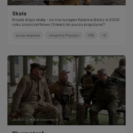
Skała
Kropla drąży skałę - co ma huragan Katarina (który w 2005
roku zniszczył Nowy Orlean) do puczu prigożyna?
grupa wagnera
Jewgienij Prigożyn
FSB
+2
26.06.2023
Brak komentarzy
●