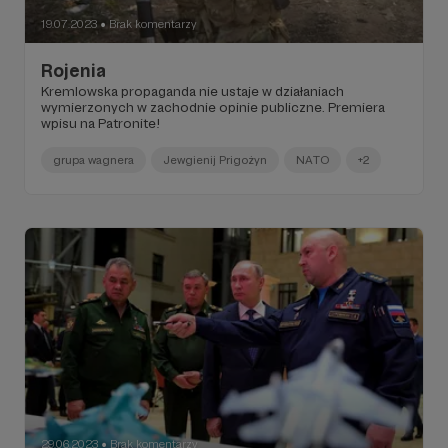
19.07.2023
Brak komentarzy
●
Rojenia
Kremlowska propaganda nie ustaje w działaniach
wymierzonych w zachodnie opinie publiczne. Premiera
wpisu na Patronite!
grupa wagnera
Jewgienij Prigożyn
NATO
+2
29.06.2023
Brak komentarzy
●