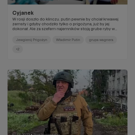
Cyjanek
W rosji doszło do klinczu. putin pewnie by chciał krwawej
zemsty i gdyby chodziło tylko o prigożyna, już by jej
dokonał. Ale za szefem najemników stoją grube ryby w
mundurach...
Jewgienij Prigożyn
Władimir Putin
grupa wagnera
+2
27.06.2023
Brak komentarzy
●