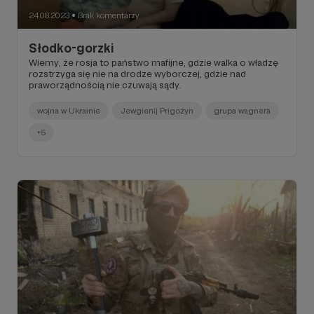
24.08.2023
Brak komentarzy
●
Słodko-gorzki
Wiemy, że rosja to państwo mafijne, gdzie walka o władzę
rozstrzyga się nie na drodze wyborczej, gdzie nad
praworządnością nie czuwają sądy.
wojna w Ukrainie
Jewgienij Prigożyn
grupa wagnera
+5