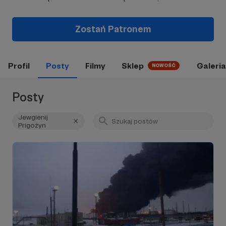
Zostań Patronem
Profil
Posty
Filmy
Sklep
Galeria
NOWOŚĆ
Posty
Jewgienij
Prigożyn