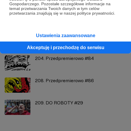
Gospodarczego. Pozostałe szczegółowe informacje na
temat przetwarzania Twoich danych w tym celów
Zobacz profil autora
przetwarzania znajdują się w naszej polityce prywatności.
Ustawienia zaawansowane
Zobacz również
Akceptuję i przechodzę do serwisu
204. Przedpremierowo #84
208. Przedpremierowo #86
209. DO ROBOTY #29