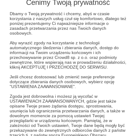
Cenimy Twoją prywatność
Post dostępny tylko dla Patronów
Aby zobaczyć ten materiał musisz być zalogowany
Dbamy o Twoją prywatność i chcemy, abyś w czasie
korzystania z naszych usług czuł się komfortowo, dlatego też
poniżej prezentujemy Ci najważniejsze informacje o
zasadach przetwarzania przez nas Twoich danych
Zostań Patronem
osobowych.
Aby wyrazić zgody na korzystanie z technologii
Zaloguj się
automatycznego śledzenia i zbierania danych, dostęp do
informacji na Twoim urządzeniu końcowym i ich
przechowywanie przez Crowd8 sp. z o.o. oraz podmioty
zewnętrzne, które wspierają nas w prowadzeniu działalności,
roel torres
frankenrocker and the jailbait punks
bad kids press
kliknij AKCEPTUJĘ I PRZECHODZĘ DO SERWISU.
komiks
punk rock
hard core
Jeśli chcesz dostosować lub zmienić swoje preferencje
dotyczące zbierania danych osobowych, wybierz opcję
"USTAWIENIA ZAAWANSOWANE".
Udostępnij
Zgoda jest dobrowolna i możesz ją wycofać w
USTAWIENIACH ZAAWANSOWANYCH, gdzie jest także
opisane Twoje prawo żądania dostępu, sprostowania,
usunięcia lub ograniczenia przetwarzania danych, a także w
dowolnym momencie za pomocą ustawień Twojej
przeglądarki w urządzeniu końcowym. Pamiętaj, że w
zależności od Twoich ustawień, Twoje dane będą mogły być
przekazywane do zewnętrznych odbiorców danych z państw
Łukasz Kowalczuk
trzecich tj. z państw spoza Europejskiego Obszaru