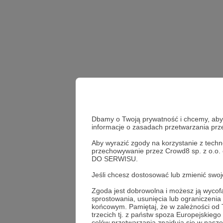
Dbamy o Twoją prywatność i chcemy, abyś 
informacje o zasadach przetwarzania pr
Aby wyrazić zgody na korzystanie z techn
przechowywanie przez Crowd8 sp. z o.o.
wojna w ukrainie
rosy
DO SERWISU.
Jeśli chcesz dostosować lub zmienić sw
Udostępnij
Zgoda jest dobrowolna i możesz ją wyc
sprostowania, usunięcia lub ograniczeni
końcowym. Pamiętaj, że w zależności od
trzecich tj. z państw spoza Europejskie
celów przetwarzania znajdują się w naszej