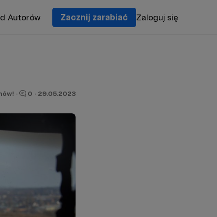
od Autorów
Zacznij zarabiać
Zaloguj się
nów!
·
0
·
29.05.2023