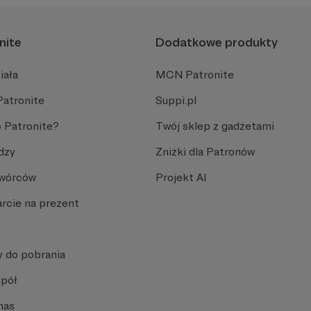
nite
Dodatkowe produkty
iała
MCN Patronite
Patronite
Suppi.pl
 Patronite?
Twój sklep z gadżetami
dzy
Zniżki dla Patronów
Twórców
Projekt AI
rcie na prezent
y do pobrania
spół
nas