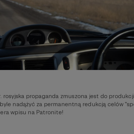
r. rosyjska propaganda zmuszona jest do produkcj
 byle nadążyć za permanentną redukcją celów "spe
iera wpisu na Patronite!