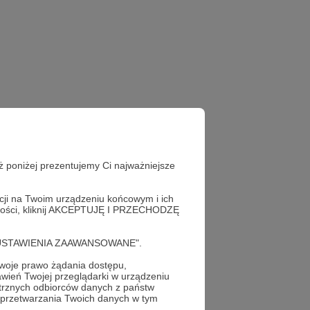
ż poniżej prezentujemy Ci najważniejsze
acji na Twoim urządzeniu końcowym i ich
alności, kliknij AKCEPTUJĘ I PRZECHODZĘ
cję "USTAWIENIA ZAAWANSOWANE".
oje prawo żądania dostępu,
wień Twojej przeglądarki w urządzeniu
trznych odbiorców danych z państw
 przetwarzania Twoich danych w tym