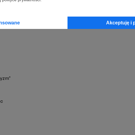
 Ogdowski
Zobacz 
ansowane
Akceptuję i 
ryzm"
ec