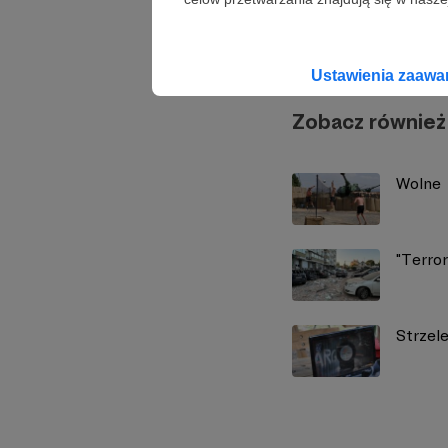
Marcin
Ustawienia zaaw
Zobacz również
Wolne
"Terro
Strzel