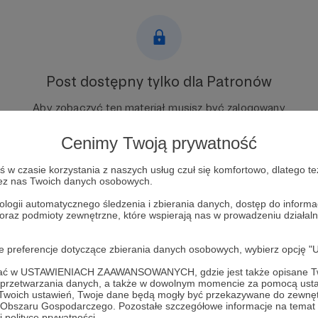
Post dostępny tylko dla Patronów
Aby zobaczyć ten materiał musisz być zalogowany
Cenimy Twoją prywatność
Zostań Patronem
w czasie korzystania z naszych usług czuł się komfortowo, dlatego te
Zaloguj się
zez nas Twoich danych osobowych.
ologii automatycznego śledzenia i zbierania danych, dostęp do inform
 oraz podmioty zewnętrzne, które wspierają nas w prowadzeniu dział
jska propaganda
ukraińska kontrofensywa
Bachmut
oje preferencje dotyczące zbierania danych osobowych, wybierz op
ofać w USTAWIENIACH ZAAWANSOWANYCH, gdzie jest także opisane Tw
a przetwarzania danych, a także w dowolnym momencie za pomocą usta
 Twoich ustawień, Twoje dane będą mogły być przekazywane do zewnę
go Obszaru Gospodarczego. Pozostałe szczegółowe informacje na temat
 polityce prywatności.