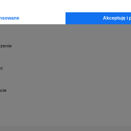
ansowane
Akceptuję i 
zenie
ec
cie