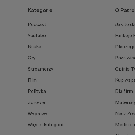
Kategorie
O Patro
Podcast
Jak to dz
Youtube
Funkcje 
Nauka
Dlaczego
Gry
Baza wie
Streamerzy
Opinie 
Film
Kup wspa
Polityka
Dla firm
Zdrowie
Materiał
Wyprawy
Nasz Ze
Więcej kategorii
Media o 