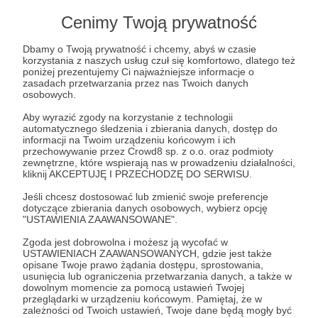
Zapraszam do dalszego wspierania mnie jako
Cenimy Twoją prywatność
autora i życzę miłej lektury.
Dbamy o Twoją prywatność i chcemy, abyś w czasie
Pozdrawiam
korzystania z naszych usług czuł się komfortowo, dlatego też
poniżej prezentujemy Ci najważniejsze informacje o
Jakub Iciaszek
zasadach przetwarzania przez nas Twoich danych
osobowych.
rekrutacja
rynekpracy
humanresources
Aby wyrazić zgody na korzystanie z technologii
automatycznego śledzenia i zbierania danych, dostęp do
candidateexperience
informacji na Twoim urządzeniu końcowym i ich
przechowywanie przez Crowd8 sp. z o.o. oraz podmioty
zewnętrzne, które wspierają nas w prowadzeniu działalności,
Udostępnij
kliknij AKCEPTUJĘ I PRZECHODZĘ DO SERWISU.
Jeśli chcesz dostosować lub zmienić swoje preferencje
dotyczące zbierania danych osobowych, wybierz opcję
"USTAWIENIA ZAAWANSOWANE".
Zgoda jest dobrowolna i możesz ją wycofać w
USTAWIENIACH ZAAWANSOWANYCH, gdzie jest także
opisane Twoje prawo żądania dostępu, sprostowania,
Jakub Iciaszek
usunięcia lub ograniczenia przetwarzania danych, a także w
dowolnym momencie za pomocą ustawień Twojej
przeglądarki w urządzeniu końcowym. Pamiętaj, że w
Zobacz profil autora
zależności od Twoich ustawień, Twoje dane będą mogły być