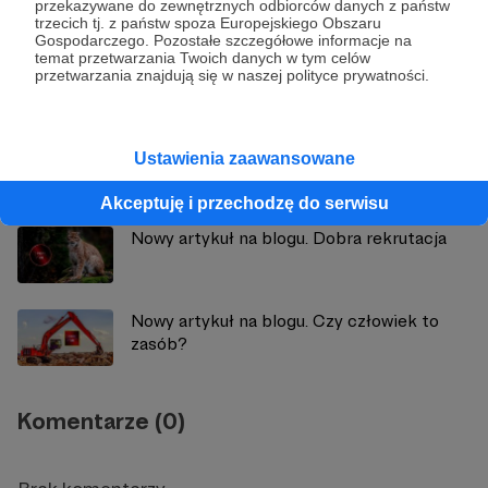
przekazywane do zewnętrznych odbiorców danych z państw
trzecich tj. z państw spoza Europejskiego Obszaru
Gospodarczego. Pozostałe szczegółowe informacje na
temat przetwarzania Twoich danych w tym celów
przetwarzania znajdują się w naszej polityce prywatności.
Zobacz również
Nowy artykuł na blogu o micie Talent
Ustawienia zaawansowane
Acquisition
Akceptuję i przechodzę do serwisu
Nowy artykuł na blogu. Dobra rekrutacja
Nowy artykuł na blogu. Czy człowiek to
zasób?
Komentarze (0)