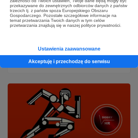
zależności od Twoich ustawień, Twoje dane będą mogły być
przekazywane do zewnętrznych odbiorców danych z państw
trzecich tj. z państw spoza Europejskiego Obszaru
Gospodarczego. Pozostałe szczegółowe informacje na
temat przetwarzania Twoich danych w tym celów
przetwarzania znajdują się w naszej polityce prywatności.
06.10.2024
Brak komentarzy
●
2 nowe artykuły na blogu. Jest ciekawie
Ustawienia zaawansowane
2 nowe artykuły na blogu. Jest ciekawie
Akceptuję i przechodzę do serwisu
rynekpracy
rekrutacja
społeczeństwo
+2