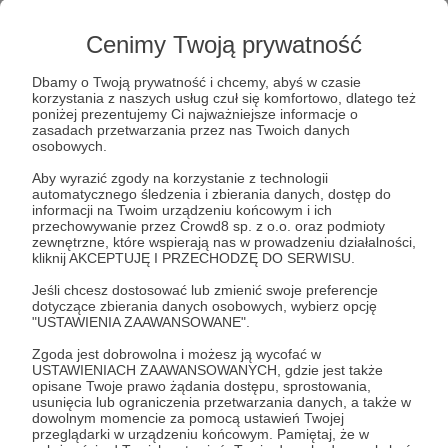
Cenimy Twoją prywatność
Dbamy o Twoją prywatność i chcemy, abyś w czasie
korzystania z naszych usług czuł się komfortowo, dlatego też
poniżej prezentujemy Ci najważniejsze informacje o
zasadach przetwarzania przez nas Twoich danych
osobowych.
11.01.2025
Brak komentarzy
●
Aby wyrazić zgody na korzystanie z technologii
automatycznego śledzenia i zbierania danych, dostęp do
Nowy artykuł na blogu
informacji na Twoim urządzeniu końcowym i ich
przechowywanie przez Crowd8 sp. z o.o. oraz podmioty
Nowy artykuł na blogu
zewnętrzne, które wspierają nas w prowadzeniu działalności,
kliknij AKCEPTUJĘ I PRZECHODZĘ DO SERWISU.
społeczeństwo
humanresources
rynekpracy
+1
Jeśli chcesz dostosować lub zmienić swoje preferencje
dotyczące zbierania danych osobowych, wybierz opcję
"USTAWIENIA ZAAWANSOWANE".
Zgoda jest dobrowolna i możesz ją wycofać w
USTAWIENIACH ZAAWANSOWANYCH, gdzie jest także
opisane Twoje prawo żądania dostępu, sprostowania,
usunięcia lub ograniczenia przetwarzania danych, a także w
dowolnym momencie za pomocą ustawień Twojej
przeglądarki w urządzeniu końcowym. Pamiętaj, że w