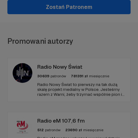
Zostań Patronem
Promowani autorzy
Radio Nowy Świat
30639
patronów
781391
zł
miesięcznie
Radio Nowy Świat to pierwszy na tak dużą
skalę projekt medialny w Polsce. Jesteśmy
razem z Wami, żeby trzymać wspólnie pion i
poziom. Jeśli chcesz nam w tym pomóc -
zapraszamy, miejsca nie zabraknie. :)
Radio eM 107,6 fm
512
patronów
23690
zł
miesięcznie