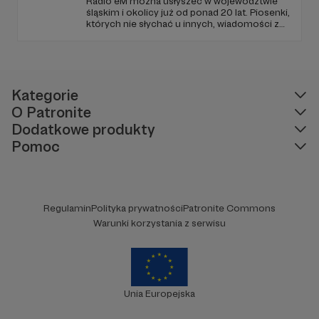
Radio eM można usłyszeć w województwie
śląskim i okolicy już od ponad 20 lat. Piosenki,
których nie słychać u innych, wiadomości z
regionu, wartościowe treści, no i dobry
humor. To wszystko znajdziecie u nas.
Jesteście z nami każdego dnia, a teraz
zachęcamy - zostańcie naszymi Patronami!
Kategorie
O Patronite
Dodatkowe produkty
Pomoc
Regulamin
Polityka prywatności
Patronite Commons
Warunki korzystania z serwisu
Unia Europejska