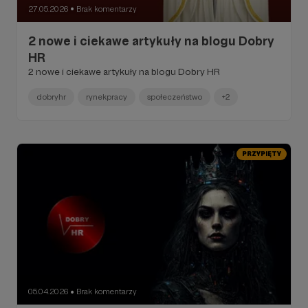
27.05.2026
Brak komentarzy
●
2 nowe i ciekawe artykuły na blogu Dobry
HR
2 nowe i ciekawe artykuły na blogu Dobry HR
dobryhr
rynekpracy
społeczeństwo
+2
PRZYPIĘTY
05.04.2026
Brak komentarzy
●