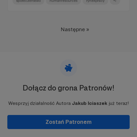
społeczeństwo
humanresources
rynekpracy
+1
Następne »
Dołącz do grona Patronów!
Wesprzyj działalność Autora
Jakub Iciaszek
już teraz!
Zostań Patronem