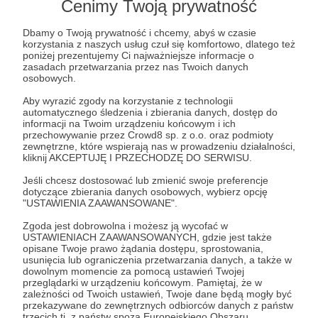
Cenimy Twoją prywatność
Dbamy o Twoją prywatność i chcemy, abyś w czasie
korzystania z naszych usług czuł się komfortowo, dlatego też
poniżej prezentujemy Ci najważniejsze informacje o
zasadach przetwarzania przez nas Twoich danych
osobowych.
Aby wyrazić zgody na korzystanie z technologii
automatycznego śledzenia i zbierania danych, dostęp do
informacji na Twoim urządzeniu końcowym i ich
przechowywanie przez Crowd8 sp. z o.o. oraz podmioty
29.09.2025
Brak komentarzy
●
zewnętrzne, które wspierają nas w prowadzeniu działalności,
kliknij AKCEPTUJĘ I PRZECHODZĘ DO SERWISU.
4 nowe teksty na blogu Dobry HR
Jeśli chcesz dostosować lub zmienić swoje preferencje
4 nowe teksty na blogu Dobry HR
dotyczące zbierania danych osobowych, wybierz opcję
"USTAWIENIA ZAAWANSOWANE".
polska
społeczeństwo
rynekpracy
+2
Zgoda jest dobrowolna i możesz ją wycofać w
USTAWIENIACH ZAAWANSOWANYCH, gdzie jest także
opisane Twoje prawo żądania dostępu, sprostowania,
usunięcia lub ograniczenia przetwarzania danych, a także w
dowolnym momencie za pomocą ustawień Twojej
przeglądarki w urządzeniu końcowym. Pamiętaj, że w
zależności od Twoich ustawień, Twoje dane będą mogły być
przekazywane do zewnętrznych odbiorców danych z państw
trzecich tj. z państw spoza Europejskiego Obszaru