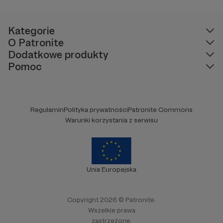
Jesteście z nami każdego dnia, a teraz
zachęcamy - zostańcie naszymi Patronami!
Kategorie
O Patronite
Dodatkowe produkty
Pomoc
Regulamin
Polityka prywatności
Patronite Commons
Warunki korzystania z serwisu
Unia Europejska
Copyright 2026 © Patronite.
Wszelkie prawa
zastrzeżone.