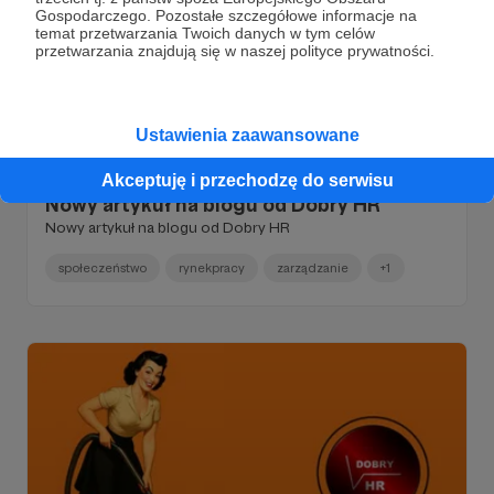
Gospodarczego. Pozostałe szczegółowe informacje na
temat przetwarzania Twoich danych w tym celów
przetwarzania znajdują się w naszej polityce prywatności.
Ustawienia zaawansowane
26.05.2025
Brak komentarzy
●
Akceptuję i przechodzę do serwisu
Nowy artykuł na blogu od Dobry HR
Nowy artykuł na blogu od Dobry HR
społeczeństwo
rynekpracy
zarządzanie
+1