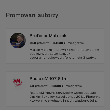
Promowani autorzy
Profesor Matczak
840
patronów
34630
zł
miesięcznie
Marcin Matczak - prawnik i komentator spraw
publicznych, autor książek
popularnonaukowych, felietonista Gazety
Wyborczej, autor podkastów i filmów
edukacyjnych. Mówi jasno o prawie, filozofii i
języku. Promuje umiarkowanie w życiu
publicznym, walczy z plemiennością i
bańkami informacyjnymi.
Radio eM 107,6 fm
511
patronów
23690
zł
miesięcznie
Radio eM można usłyszeć w województwie
śląskim i okolicy już od ponad 20 lat. Piosenki,
których nie słychać u innych, wiadomości z
regionu, wartościowe treści, no i dobry
humor. To wszystko znajdziecie u nas.