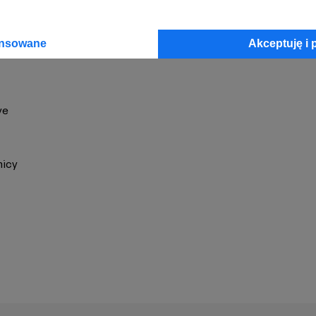
ansowane
Akceptuję i 
ye
nicy