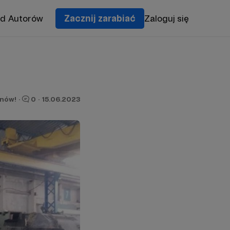
od Autorów
Zacznij zarabiać
Zaloguj się
onów!
·
0
·
15.06.2023