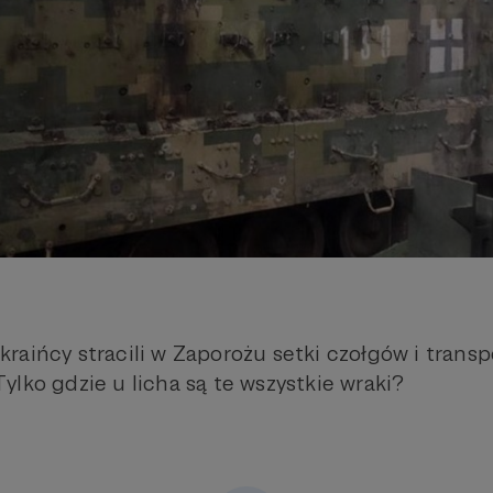
raińcy stracili w Zaporożu setki czołgów i trans
ylko gdzie u licha są te wszystkie wraki?