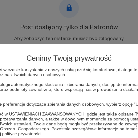
Post dostępny tylko dla Patronów
Aby zobaczyć ten materiał musisz być zalogowany
Zostań Patronem
Cenimy Twoją prywatność
Zaloguj się
w czasie korzystania z naszych usług czuł się komfortowo, dlatego te
zez nas Twoich danych osobowych.
ologii automatycznego śledzenia i zbierania danych, dostęp do inform
 oraz podmioty zewnętrzne, które wspierają nas w prowadzeniu dział
oże
armia ukraińska
Bradley
WarNews.pl
Ukraina
oje preferencje dotyczące zbierania danych osobowych, wybierz op
ofać w USTAWIENIACH ZAAWANSOWANYCH, gdzie jest także opisane Tw
a przetwarzania danych, a także w dowolnym momencie za pomocą usta
 Twoich ustawień, Twoje dane będą mogły być przekazywane do zewnę
go Obszaru Gospodarczego. Pozostałe szczegółowe informacje na temat
 polityce prywatności.
 Ogdowski
Zobacz 