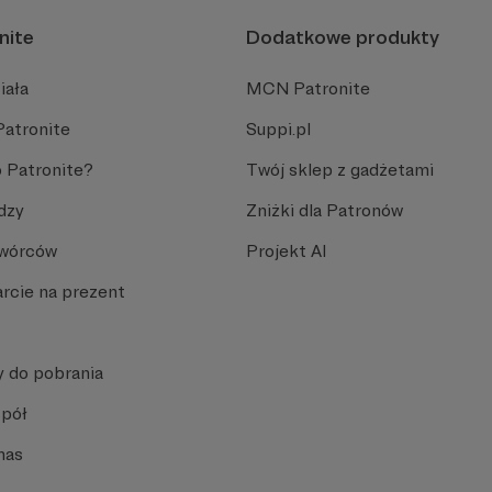
nite
Dodatkowe produkty
iała
MCN Patronite
Patronite
Suppi.pl
 Patronite?
Twój sklep z gadżetami
dzy
Zniżki dla Patronów
Twórców
Projekt AI
rcie na prezent
y do pobrania
spół
nas