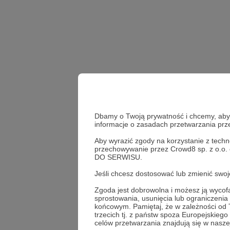
Dbamy o Twoją prywatność i chcemy, abyś 
informacje o zasadach przetwarzania pr
Aby wyrazić zgody na korzystanie z techn
przechowywanie przez Crowd8 sp. z o.o.
Władimir Putin
Zapor
DO SERWISU.
Jeśli chcesz dostosować lub zmienić sw
Udostępnij
Zgoda jest dobrowolna i możesz ją wyc
sprostowania, usunięcia lub ograniczeni
końcowym. Pamiętaj, że w zależności od
trzecich tj. z państw spoza Europejskie
celów przetwarzania znajdują się w naszej
Marcin