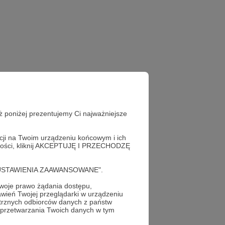
ż poniżej prezentujemy Ci najważniejsze
acji na Twoim urządzeniu końcowym i ich
alności, kliknij AKCEPTUJĘ I PRZECHODZĘ
cję "USTAWIENIA ZAAWANSOWANE".
oje prawo żądania dostępu,
wień Twojej przeglądarki w urządzeniu
trznych odbiorców danych z państw
 przetwarzania Twoich danych w tym
profil autora