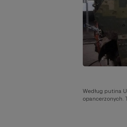
Według putina Uk
opancerzonych. T