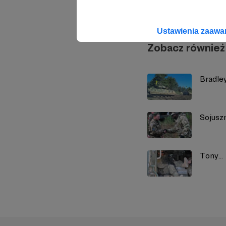
Ustawienia zaaw
Zobacz również
Bradle
Sojusz
Tony...