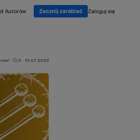
od Autorów
Zacznij zarabiać
Zaloguj się
onów!
·
0
·
10.07.2023