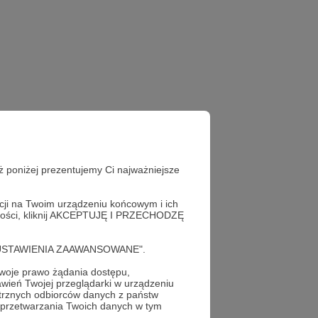
ż poniżej prezentujemy Ci najważniejsze
acji na Twoim urządzeniu końcowym i ich
alności, kliknij AKCEPTUJĘ I PRZECHODZĘ
cję "USTAWIENIA ZAAWANSOWANE".
oje prawo żądania dostępu,
wień Twojej przeglądarki w urządzeniu
trznych odbiorców danych z państw
 przetwarzania Twoich danych w tym