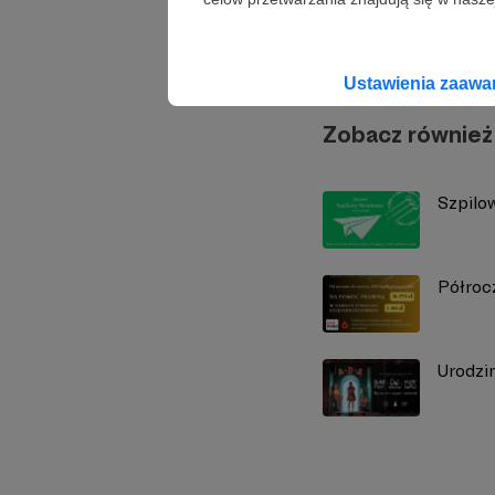
Kolekty
Ustawienia zaaw
Zobacz również
Szpilo
Półroc
Urodzin