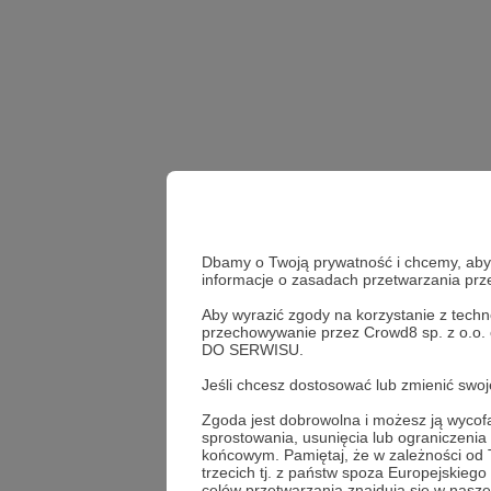
Dbamy o Twoją prywatność i chcemy, abyś 
informacje o zasadach przetwarzania pr
Aby wyrazić zgody na korzystanie z techn
przechowywanie przez Crowd8 sp. z o.o.
newsletter
DO SERWISU.
Jeśli chcesz dostosować lub zmienić sw
Udostępnij
Zgoda jest dobrowolna i możesz ją wyc
sprostowania, usunięcia lub ograniczeni
końcowym. Pamiętaj, że w zależności od
trzecich tj. z państw spoza Europejskie
celów przetwarzania znajdują się w naszej