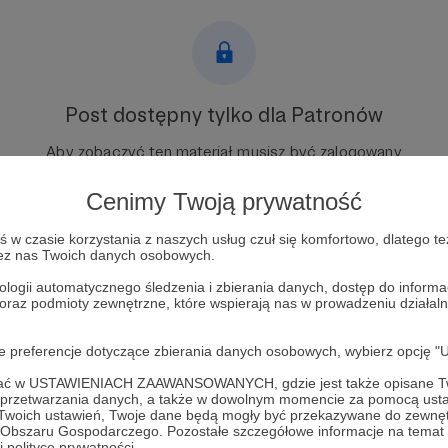
Post dostępny tylko dla Patronów
Aby zobaczyć ten materiał musisz być zalogowany
Cenimy Twoją prywatność
Zostań Patronem
w czasie korzystania z naszych usług czuł się komfortowo, dlatego te
Zaloguj się
zez nas Twoich danych osobowych.
ologii automatycznego śledzenia i zbierania danych, dostęp do inform
 oraz podmioty zewnętrzne, które wspierają nas w prowadzeniu dział
oje preferencje dotyczące zbierania danych osobowych, wybierz op
ofać w USTAWIENIACH ZAAWANSOWANYCH, gdzie jest także opisane Tw
a przetwarzania danych, a także w dowolnym momencie za pomocą usta
 Twoich ustawień, Twoje dane będą mogły być przekazywane do zewnę
go Obszaru Gospodarczego. Pozostałe szczegółowe informacje na temat
 polityce prywatności.