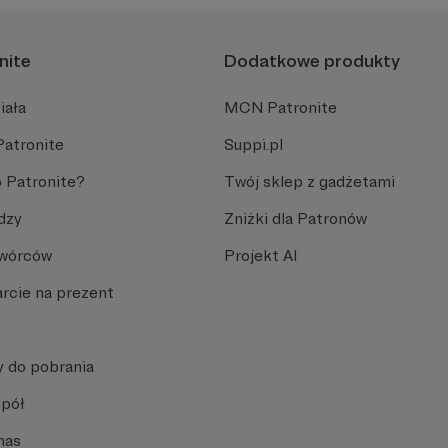
nite
Dodatkowe produkty
iała
MCN Patronite
Patronite
Suppi.pl
 Patronite?
Twój sklep z gadżetami
dzy
Zniżki dla Patronów
Twórców
Projekt AI
rcie na prezent
y do pobrania
spół
nas