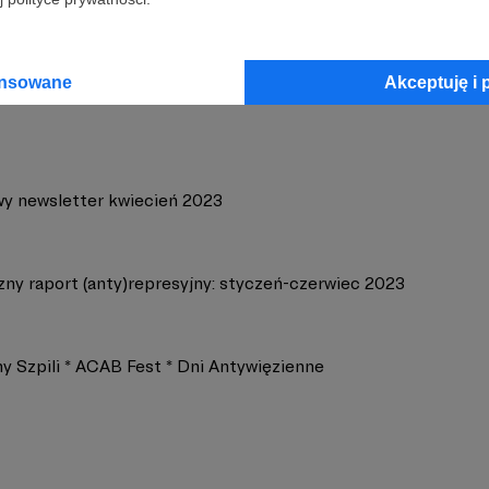
w Szpila
Zobacz 
ansowane
Akceptuję i 
wy newsletter kwiecień 2023
zny raport (anty)represyjny: styczeń-czerwiec 2023
y Szpili * ACAB Fest * Dni Antywięzienne