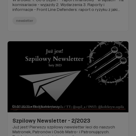
komisariacie - wyjazdy 2. Wydarzenia 3. Raporty i
informacje - Front Line Defenders: raport o ryzyku z jakim
mierzą się obrońcy i obrończynie praw człowieka -
Dlaczego feministki powinny wspierać walkę przeciwko
newsletter
policji, więzieniom i granicom?
01.03.2023
Brak komentarzy
●
Szpilowy Newsletter - 2/2023
Już jest! Pierwszy szpilowy newsletter leci do naszych
Matronek, Patronów i Osób Matro- i Patronujących.