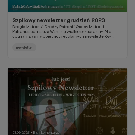
23.12.2023
Brak komentarzy
●
Szpilowy newsletter grudzień 2023
Drogie Matronki, Drodzy Patroni i Osoby Matro- i
Patronujące, należą Wam się wielkie przeprosiny. Nie
dotrzymałyśmy obietnicy regularnych newsletterów,
które co miesiąc miały na Was czekać w skrzynkach
mailowych. Jest nam z tego powodu bardzo głupio.
newsletter
Przepraszamy Was, i jednocześnie bardzo, bardzo, bardzo
dziękujemy, że jesteście z nami! W przyszłym roku
obiecujemy poprawę i lepszą organizację - z ręką na
naszym czarnym serduszku!
28.09.2023
Brak komentarzy
●