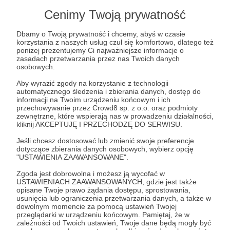
Cenimy Twoją prywatność
Szpilowy newsletter czerwiec 2023
Już jest! Nowy szpilowy newsletter o tym, co wydarzyło
Dbamy o Twoją prywatność i chcemy, abyś w czasie
się w czerwcu, a co dopiero przed nami. Znajdziecie tam
korzystania z naszych usług czuł się komfortowo, dlatego też
raport finansowy z ostatniego półrocza, analizy ostatnich
poniżej prezentujemy Ci najważniejsze informacje o
wydarzeń we Francji, a także zaproszenie na szczególne
zasadach przetwarzania przez nas Twoich danych
wydarzenie!
newsletter
osobowych.
Aby wyrazić zgody na korzystanie z technologii
automatycznego śledzenia i zbierania danych, dostęp do
informacji na Twoim urządzeniu końcowym i ich
przechowywanie przez Crowd8 sp. z o.o. oraz podmioty
zewnętrzne, które wspierają nas w prowadzeniu działalności,
kliknij AKCEPTUJĘ I PRZECHODZĘ DO SERWISU.
Jeśli chcesz dostosować lub zmienić swoje preferencje
dotyczące zbierania danych osobowych, wybierz opcję
"USTAWIENIA ZAAWANSOWANE".
Zgoda jest dobrowolna i możesz ją wycofać w
USTAWIENIACH ZAAWANSOWANYCH, gdzie jest także
opisane Twoje prawo żądania dostępu, sprostowania,
usunięcia lub ograniczenia przetwarzania danych, a także w
dowolnym momencie za pomocą ustawień Twojej
05.05.2023
Brak komentarzy
●
przeglądarki w urządzeniu końcowym. Pamiętaj, że w
zależności od Twoich ustawień, Twoje dane będą mogły być