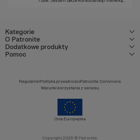
Tube. Jestem także konsultantką i trenerką
kompetencji miękkich. Bardzo bym chciała,
żebyśmy stworzyli społeczność i tworzyli
razem ciekawe projekty.
Kategorie
O Patronite
Dodatkowe produkty
Pomoc
Regulamin
Polityka prywatności
Patronite Commons
Warunki korzystania z serwisu
Unia Europejska
Copyright 2026 © Patronite.