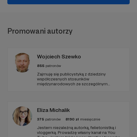
Promowani autorzy
Wojciech Szewko
855
patronów
Zajmuję się publicystyką z dziedziny
współczesnych stosunków
międzynarodowych ze szczególnym
uwzględnieniem Bliskiego Wschodu,
problematyki Islamu oraz bezpieczeństwa
międzynarodowego i wewnętrznego.
Eliza Michalik
375
patronów
8190
zł
miesięcznie
Jestem niezależną autorką, felietonistką i
vloggerką. Prowadzę własny kanał na You