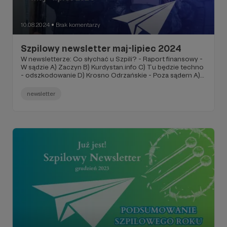
10.08.2024
Brak komentarzy
●
Szpilowy newsletter maj-lipiec 2024
W newsletterze: Co słychać u Szpili? - Raport finansowy -
W sądzie A) Zaczyn B) Kurdystan.info C) Tu będzie techno
- odszkodowanie D) Krosno Odrzańskie - Poza sądem A)
Akademia dla Palestyny 4) Szpila na Mastodonie -
Wydarzenia - Polecajki różne
newsletter