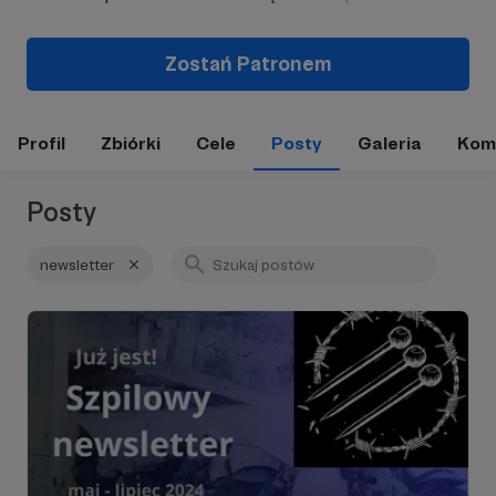
Zostań Patronem
Profil
Zbiórki
Cele
Posty
Galeria
Kom
Posty
newsletter