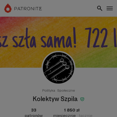
Polityka
Społeczne
Kolektyw Szpila
33
1 850 zł
patronów
miesięcznie
łącznie