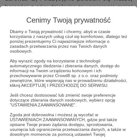
hojności, z góry dziękując za wspieranie mojej
publicystki (stosowne linki pod grafiką).
Cenimy Twoją prywatność
Dbamy o Twoją prywatność i chcemy, abyś w czasie
korzystania z naszych usług czuł się komfortowo, dlatego też
poniżej prezentujemy Ci najważniejsze informacje o
zasadach przetwarzania przez nas Twoich danych
osobowych.
Aby wyrazić zgody na korzystanie z technologii
automatycznego śledzenia i zbierania danych, dostęp do
informacji na Twoim urządzeniu końcowym i ich
przechowywanie przez Crowd8 sp. z o.o. oraz podmioty
zewnętrzne, które wspierają nas w prowadzeniu działalności,
kliknij AKCEPTUJĘ I PRZECHODZĘ DO SERWISU.
Jeśli chcesz dostosować lub zmienić swoje preferencje
dotyczące zbierania danych osobowych, wybierz opcję
"USTAWIENIA ZAAWANSOWANE".
Zgoda jest dobrowolna i możesz ją wycofać w
USTAWIENIACH ZAAWANSOWANYCH, gdzie jest także
opisane Twoje prawo żądania dostępu, sprostowania,
usunięcia lub ograniczenia przetwarzania danych, a także w
dowolnym momencie za pomocą ustawień Twojej