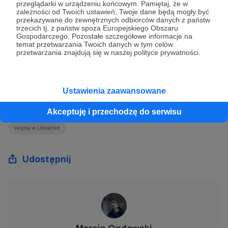
przeglądarki w urządzeniu końcowym. Pamiętaj, że w
zależności od Twoich ustawień, Twoje dane będą mogły być
przekazywane do zewnętrznych odbiorców danych z państw
trzecich tj. z państw spoza Europejskiego Obszaru
Gospodarczego. Pozostałe szczegółowe informacje na
temat przetwarzania Twoich danych w tym celów
przetwarzania znajdują się w naszej polityce prywatności.
Rys. Taki a propos. Bo rosja to śmierć, ale i
żywy trup.
Ustawienia zaawansowane
Akceptuję i przechodzę do serwisu
spotkanie autorskie Marcina Ogdowskiego
Brzeg
WarTalk
wojna w Ukrainie
Udostępnij